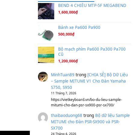
Ta Sẽ Trở Lại
(8.155)
Ông Hoàng Bảy
(8.133)
Avenged Sevenfold - Buried A
Sản phẩm dành cho bạn
BEND 4 CHIỀU M
1,600,000
₫
Bánh xe Pa600 Pa
500,000
₫
Bộ mạch phím Pa6
Cũ
1,200,000
₫
MinhTuan89
trong
[CH
– Sample MITUMI V1 