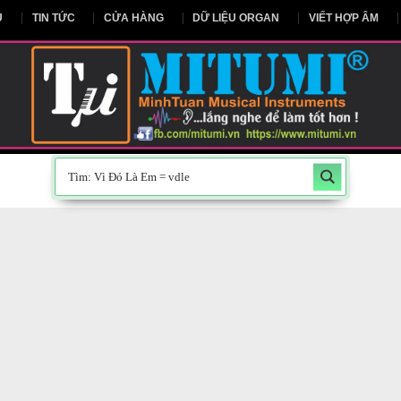
NG CHỦ
TIN TỨC
CỬA HÀNG
DỮ LIỆU ORGAN
V