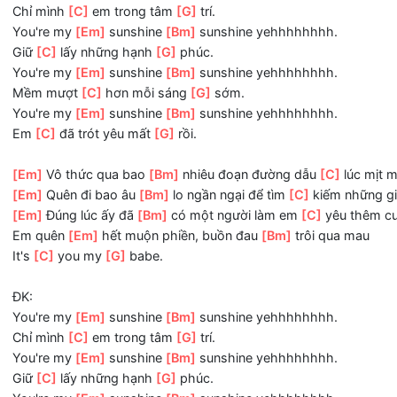
Phải làm gì
[Em]
đây để khoảnh khắc
[Bm]
yêu mãi khắc
ĐK:
You're my
[Em]
sunshine
[Bm]
sunshine yehhhhhhhh.
Chỉ mình
[C]
em trong tâm
[G]
trí.
You're my
[Em]
sunshine
[Bm]
sunshine yehhhhhhhh.
Giữ
[C]
lấy những hạnh
[G]
phúc.
You're my
[Em]
sunshine
[Bm]
sunshine yehhhhhhhh.
Mềm mượt
[C]
hơn mỗi sáng
[G]
sớm.
You're my
[Em]
sunshine
[Bm]
sunshine yehhhhhhhh.
Em
[C]
đã trót yêu mất
[G]
rồi.
[Em]
Vô thức qua bao
[Bm]
nhiêu đoạn đường dẫu
[C]
lú
[Em]
Quên đi bao âu
[Bm]
lo ngần ngại để tìm
[C]
kiếm n
[Em]
Đúng lúc ấy đã
[Bm]
có một người làm em
[C]
yêu 
Em quên
[Em]
hết muộn phiền, buồn đau
[Bm]
trôi qua m
It's
[C]
you my
[G]
babe.