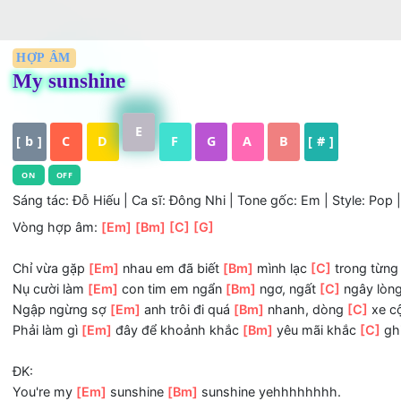
HỢP ÂM
My sunshine
E
[ b ]
C
D
F
G
A
B
[ # ]
ON
OFF
Sáng tác: Đỗ Hiếu | Ca sĩ: Đông Nhi | Tone gốc: Em | Style
Vòng hợp âm:
[Em]
[Bm]
[C]
[G]
Chỉ vừa gặp
[Em]
nhau em đã biết
[Bm]
mình lạc
[C]
tron
Nụ cười làm
[Em]
con tim em ngẩn
[Bm]
ngơ, ngất
[C]
ngâ
Ngập ngừng sợ
[Em]
anh trôi đi quá
[Bm]
nhanh, dòng
[C