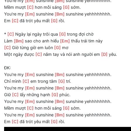
ĐK:
You're my
[Em]
sunshine
[Bm]
sunshine yehhhhhhhh.
Chỉ mình
[C]
em trong tâm
[G]
trí.
You're my
[Em]
sunshine
[Bm]
sunshine yehhhhhhhh.
Giữ
[C]
lấy những hạnh
[G]
phúc.
You're my
[Em]
sunshine
[Bm]
sunshine yehhhhhhhh.
Mềm mượt
[C]
hơn mỗi sáng
[G]
sớm.
You're my
[Em]
sunshine
[Bm]
sunshine yehhhhhhhh.
Em
[C]
đã trót yêu mất
[G]
rồi.
*
[C]
Ngày lại ngày trôi qua
[G]
trong đợi chờ
Làm
[Bm]
sao cho anh hiểu
[Em]
thấu trái tim này
[C]
Giờ từng giờ em luôn
[G]
mơ
Một ngày được
[C]
nắm tay và nói anh người em
[D]
yêu.
ĐK:
You're my
[Em]
sunshine
[Bm]
sunshine yehhhhhhhh.