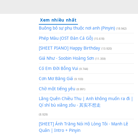
Xem nhiều nhất
Buông bỏ sự phụ thuộc nơi an
Phép Màu (OST Đàn Cá Gỗ)
(1
[SHEET PIANO] Happy Birthd
Giá Như - Soobin Hoàng Sơn
(
Có Em Đời Bỗng Vui
(9.744)
Cơn Mơ Băng Giá
(9.103)
Chờ một tiếng yêu
(8.991)
Lãng Quên Chiều Thu | Anh k
Qí shí bù xiǎng zǒu - 其实不