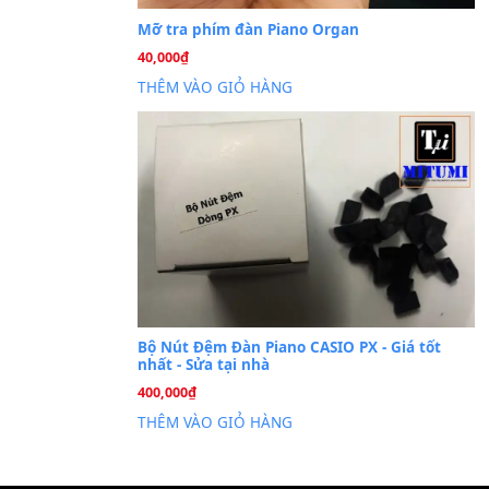
Cài đặt dữ liệu sampl
26
Th6
PSR-S750 S950
Mỡ tra phím đàn Piano Org
40,000
₫
THÊM VÀO GIỎ HÀNG