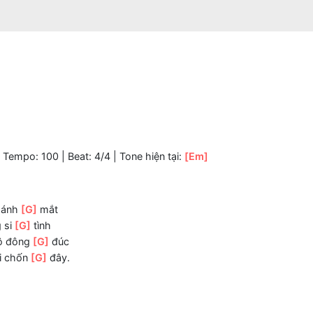
: Pop | Tempo: 100 | Beat: 4/4 | Tone hiện tại:
[Em]
g từng ánh
[G]
mắt
y lòng si
[G]
tình
]
xe cộ đông
[G]
đúc