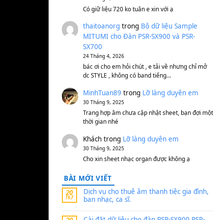
S750, S950
11 Tháng 7, 2026
https://vietkeyboard.vn/b
mitumi-cho-dan-psr-sx900
thaibaoduong68
tron
MITUMI cho Đàn PSR-S
SX700
24 Tháng 4, 2026
Có giữ liệu 720 ko tuân e x
thaitoanorg
trong
Bộ 
MITUMI cho Đàn PSR-S
SX700
24 Tháng 4, 2026
bác ơi cho em hỏi chút , e
dc STYLE , không có band
MinhTuan89
trong
Lỡ 
30 Tháng 9, 2025