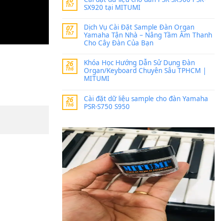
Trang hợp âm chưa cập nh
thời gian nhé
Khách
trong
Lỡ làng 
30 Tháng 9, 2025
Cho xin sheet nhạc organ
BÀI MỚI VIẾT
Dịch vụ cho thuê âm th
20
Th7
ban nhạc, ca sĩ.
Cài đặt dữ liệu cho đà
20
Th7
SX920 tại MITUMI
Dịch Vụ Cài Đặt Samp
07
Th7
Yamaha Tận Nhà – N
Cho Cây Đàn Của Bạn
Khóa Học Hướng Dẫn 
26
Th6
Organ/Keyboard Chuy
MITUMI