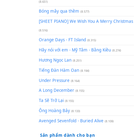
(8.929)
[SHEET] Ánh Trăng Nói Hộ Lò
Quân | Intro + Pinyin
(8.651)
Bóng mây qua thềm
(8.577)
[SHEET PIANO] We Wish You 
(8.516)
Orange Days - FT Island
(8.315)
Hãy nói với em - Mỹ Tâm - Bằ
Hương Ngọc Lan
(8.251)
Tiếng Đàn Hàm Oan
(8.194)
Under Pressure
(8.164)
A Long December
(8.155)