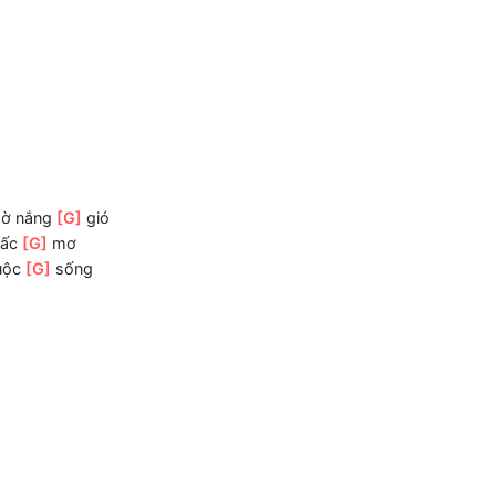
[C]
ghi chốn
[G]
đây.
c mịt mờ nắng
[G]
gió
hững giấc
[G]
mơ
thêm cuộc
[G]
sống
au