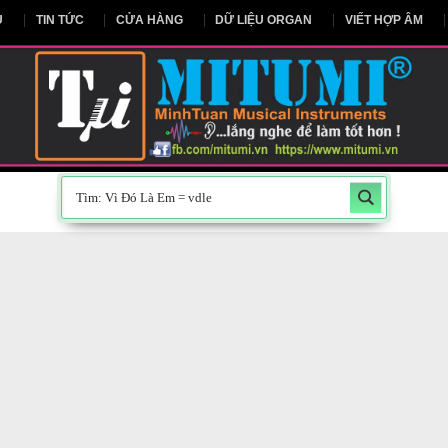
NG CHỦ
TIN TỨC
CỬA HÀNG
DỮ LIỆU ORGAN
V