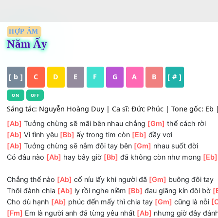
HỢP ÂM
Năm Ấy
[ b ]
C
D
E
F
G
A
B
[ # ]
ON
OFF
Sáng tác: Nguyễn Hoàng Duy | Ca sĩ: Đức Phúc | Tone gốc:
[Ab]
Tưởng chừng sẽ mãi bên nhau chẳng
[Gm]
thể cách 
[Ab]
Vì tình yêu
[Bb]
ấy trong tim còn
[Eb]
đầy vơi
[Ab]
Tưởng chừng sẽ nắm đôi tay bên
[Gm]
nhau suốt đờ
Có đâu nào
[Ab]
hay bây giờ
[Bb]
đã không còn như mo