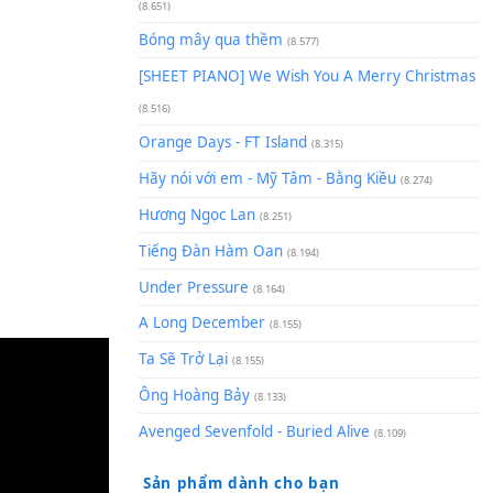
(8.929)
[SHEET] Ánh Trăng Nói Hộ Lò
Quân | Intro + Pinyin
(8.651)
Bóng mây qua thềm
(8.577)
[SHEET PIANO] We Wish You 
(8.516)
Orange Days - FT Island
(8.315)
Hãy nói với em - Mỹ Tâm - Bằ
Hương Ngọc Lan
(8.251)
Tiếng Đàn Hàm Oan
(8.194)
Under Pressure
(8.164)
A Long December
(8.155)