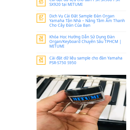
Trang hợp âm chưa cập nh
thời gian nhé
Khách
trong
Lỡ làng 
30 Tháng 9, 2025
Cho xin sheet nhạc organ
BÀI MỚI VIẾT
Dịch vụ cho thuê âm th
20
Th7
ban nhạc, ca sĩ.
Cài đặt dữ liệu cho đà
20
Th7
SX920 tại MITUMI
Dịch Vụ Cài Đặt Samp
07
Th7
Yamaha Tận Nhà – N
Cho Cây Đàn Của Bạn
Khóa Học Hướng Dẫn 
26
Th6
Organ/Keyboard Chuy
MITUMI