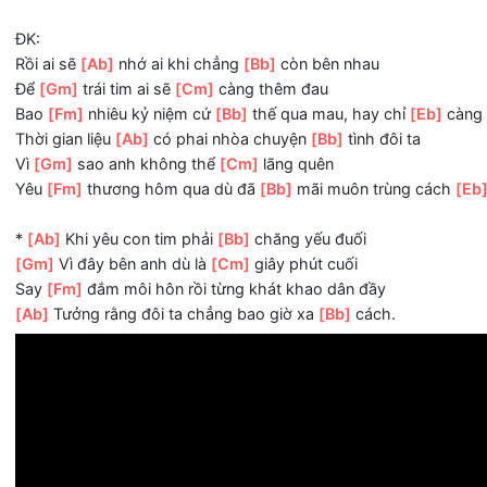
Chẳng thể nào
[Ab]
cố níu lấy khi người đã
[Gm]
buông đô
Thôi đành chia
[Ab]
ly rồi nghe niềm
[Bb]
đau giăng kín đ
Cho dù hạnh
[Ab]
phúc đến mấy thì chia tay
[Gm]
cũng l
[Fm]
Em là người anh đã từng yêu nhất
[Ab]
nhưng giờ đ
ĐK:
Rồi ai sẽ
[Ab]
nhớ ai khi chẳng
[Bb]
còn bên nhau
Để
[Gm]
trái tim ai sẽ
[Cm]
càng thêm đau
Bao
[Fm]
nhiêu kỷ niệm cứ
[Bb]
thế qua mau, hay chỉ
[Eb
Thời gian liệu
[Ab]
có phai nhòa chuyện
[Bb]
tình đôi ta
Vì
[Gm]
sao anh không thể
[Cm]
lãng quên
Yêu
[Fm]
thương hôm qua dù đã
[Bb]
mãi muôn trùng cá
*
[Ab]
Khi yêu con tim phải
[Bb]
chăng yếu đuối
[Gm]
Vì đây bên anh dù là
[Cm]
giây phút cuối
Say
[Fm]
đắm môi hôn rồi từng khát khao dân đầy
[Ab]
Tưởng rằng đôi ta chẳng bao giờ xa
[Bb]
cách.