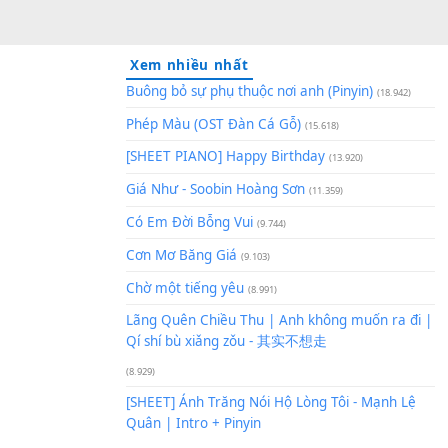
Xem nhiều nhất
Buông bỏ sự phụ thuộc nơi an
Phép Màu (OST Đàn Cá Gỗ)
(1
[SHEET PIANO] Happy Birthd
Giá Như - Soobin Hoàng Sơn
(
Có Em Đời Bỗng Vui
Eb]
(9.744)
Cơn Mơ Băng Giá
(9.103)
Chờ một tiếng yêu
(8.991)
Lãng Quên Chiều Thu | Anh k
Qí shí bù xiǎng zǒu - 其实不