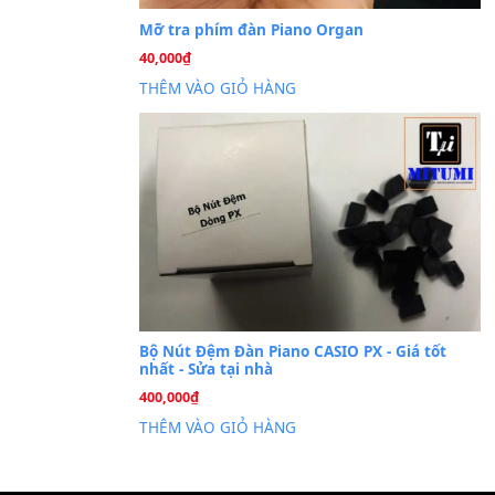
Cài đặt dữ liệu sampl
26
Th6
PSR-S750 S950
Mỡ tra phím đàn Piano Org
40,000
₫
THÊM VÀO GIỎ HÀNG