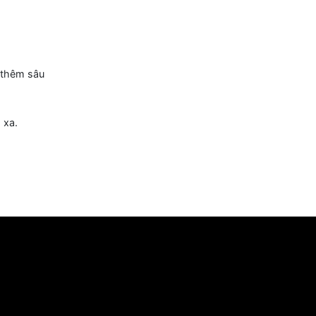
i tay
ôi bờ
[Eb]
mi
à nỗi
[C7]
đắng cay
ây đánh
[Bb]
mất
]
càng thêm sâu
ch
[Eb]
xa.