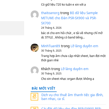
S750, S950
11 Tháng 7, 2026
https://vietkeyboard.vn/b
mitumi-cho-dan-psr-sx900
thaibaoduong68
tron
MITUMI cho Đàn PSR-S
SX700
24 Tháng 4, 2026
Có giữ liệu 720 ko tuân e x
thaitoanorg
trong
Bộ 
MITUMI cho Đàn PSR-S
SX700
24 Tháng 4, 2026
bác ơi cho em hỏi chút , e
dc STYLE , không có band
MinhTuan89
trong
Lỡ 
30 Tháng 9, 2025