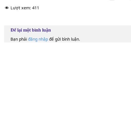
60
Lượt xem:
411
Để lại một bình luận
Bạn phải
đăng nhập
để gửi bình luận.