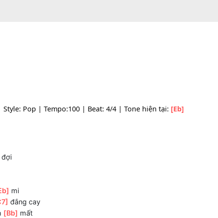
 Eb | Style: Pop | Tempo:100 | Beat: 4/4 | Tone hiện tại:
[
rời
i
ng
[Eb]
đợi