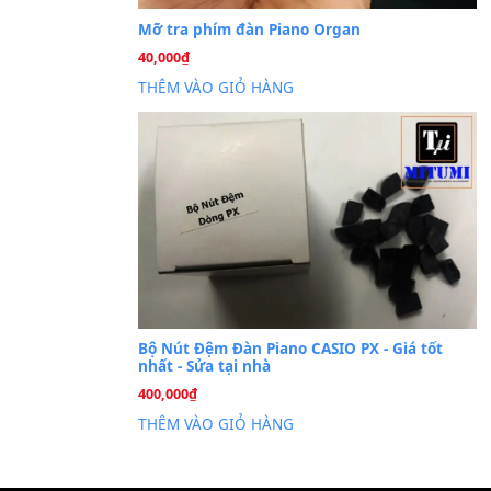
Cài đặt dữ liệu sampl
26
Th6
PSR-S750 S950
Mỡ tra phím đàn Piano Org
40,000
₫
THÊM VÀO GIỎ HÀNG