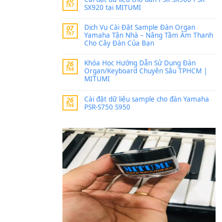
Trang hợp âm chưa cập nh
thời gian nhé
Khách
trong
Lỡ làng 
30 Tháng 9, 2025
Cho xin sheet nhạc organ
BÀI MỚI VIẾT
Dịch vụ cho thuê âm th
20
Th7
ban nhạc, ca sĩ.
Cài đặt dữ liệu cho đà
20
Th7
SX920 tại MITUMI
Dịch Vụ Cài Đặt Samp
07
Th7
Yamaha Tận Nhà – N
Cho Cây Đàn Của Bạn
Khóa Học Hướng Dẫn 
26
Th6
Organ/Keyboard Chuy
MITUMI