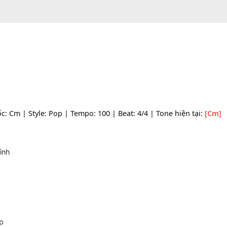
one gốc: Cm | Style: Pop | Tempo: 100 | Beat: 4/4 | Tone hi
y đổi mình