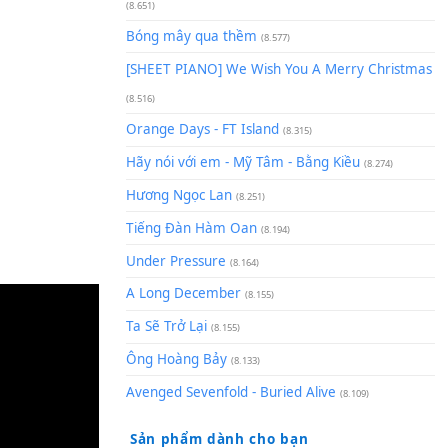
(8.929)
[SHEET] Ánh Trăng Nói Hộ Lò
Quân | Intro + Pinyin
(8.651)
Bóng mây qua thềm
(8.577)
[SHEET PIANO] We Wish You 
(8.516)
Orange Days - FT Island
(8.315)
Hãy nói với em - Mỹ Tâm - Bằ
Hương Ngọc Lan
(8.251)
Tiếng Đàn Hàm Oan
(8.194)
Under Pressure
(8.164)
A Long December
(8.155)