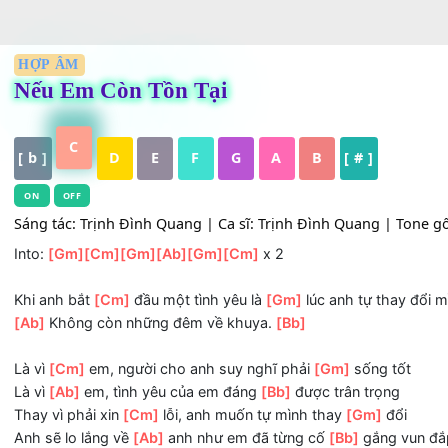
HỢP ÂM
Nếu Em Còn Tồn Tại
C
[ b ]
D
E
F
G
A
B
[ # ]
ON
OFF
Sáng tác: Trịnh Đình Quang | Ca sĩ: Trịnh Đình Quang | T
Into:
[Gm]
[Cm]
[Gm]
[Ab]
[Gm]
[Cm]
x 2
Khi anh bắt
[Cm]
đầu một tình yêu là
[Gm]
lúc anh tự tha
[Ab]
Không còn những đêm về khuya.
[Bb]