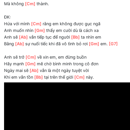
Là vì
[Cm]
em, người cho anh suy nghĩ phải
[Gm]
sống tố
Là vì
[Ab]
em, tình yêu của em đáng
[Bb]
được trân trọng
Thay vì phải xin
[Cm]
lỗi, anh muốn tự mình thay
[Gm]
đổ
Anh sẽ lo lắng về
[Ab]
anh như em đã từng cố
[Bb]
gắng 
Mà không
[Cm]
thành.
ĐK:
Hứa với mình
[Cm]
rằng em không được gục ngã
Anh muốn nhìn
[Gm]
thấy em cười dù là cách xa
Anh sẽ
[Ab]
vẫn tiếp tục để người
[Bb]
ta nhìn em
Bằng
[Ab]
sự nuối tiếc khi đã vô tình bỏ rơi
[Gm]
em.
[G7
Anh sẽ trở
[Cm]
về xin em, em đừng buồn
Hãy mạnh
[Gm]
mẽ chờ bình minh trong cô đơn
Ngày mai sẽ
[Ab]
vẫn là một ngày tuyệt vời
Khi em vẫn tồn
[Bb]
tại trên thế giới
[Cm]
này.