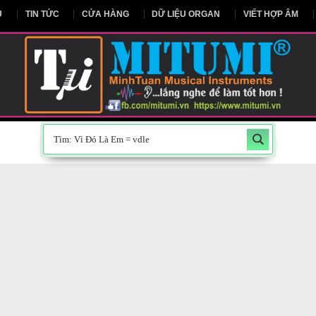
NG CHỦ
TIN TỨC
CỬA HÀNG
DỮ LIỆU ORGAN
V