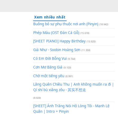
Xem nhiều nhất
Buông bỏ sự phụ thuộc nơi an
Phép Màu (OST Đàn Cá Gỗ)
(1
[SHEET PIANO] Happy Birthd
Giá Như - Soobin Hoàng Sơn
(
Có Em Đời Bỗng Vui
ện tại:
[Cm]
(9.744)
Cơn Mơ Băng Giá
(9.103)
Chờ một tiếng yêu
(8.991)
Lãng Quên Chiều Thu | Anh k
Qí shí bù xiǎng zǒu - 其实不