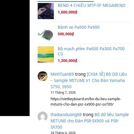
Ta Sẽ Trở Lại
(8.155)
Ông Hoàng Bảy
(8.133)
Avenged Sevenfold - Buried A
Sản phẩm dành cho bạn
BEND 4 CHIỀU M
1,600,000
₫
Bánh xe Pa600 Pa
500,000
₫
Bộ mạch phím Pa6
Cũ
1,200,000
₫
MinhTuan89
trong
[CH
– Sample MITUMI V1 