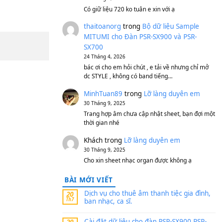
S750, S950
11 Tháng 7, 2026
https://vietkeyboard.vn/b
mitumi-cho-dan-psr-sx900
thaibaoduong68
tron
MITUMI cho Đàn PSR-S
SX700
24 Tháng 4, 2026
Có giữ liệu 720 ko tuân e x
thaitoanorg
trong
Bộ 
MITUMI cho Đàn PSR-S
SX700
24 Tháng 4, 2026
bác ơi cho em hỏi chút , e
dc STYLE , không có band
MinhTuan89
trong
Lỡ 
30 Tháng 9, 2025