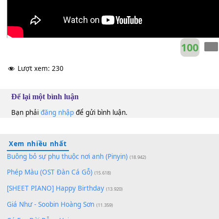
10
Lượt xem:
230
Để lại một bình luận