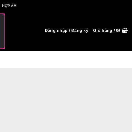
IẾT HỢP ÂM
HỢP ÂM
Đăng nhập / Đăng ký