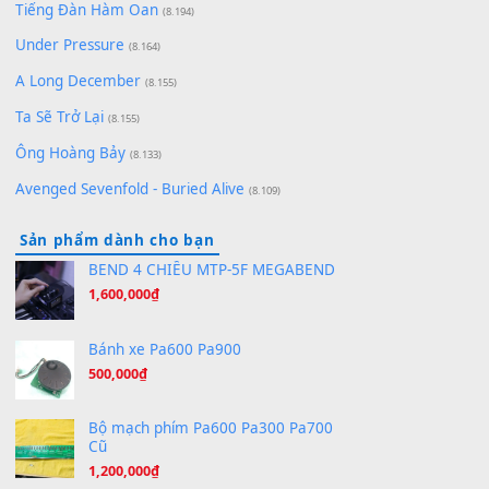
[SHEET] Ánh Trăng Nói Hộ Lòng Tôi - Mạnh Lệ
Quân | Intro + Pinyin
(8.651)
Bóng mây qua thềm
(8.577)
[SHEET PIANO] We Wish You A Merry Christmas
(8.516)
Orange Days - FT Island
(8.315)
Hãy nói với em - Mỹ Tâm - Bằng Kiều
(8.274)
Hương Ngọc Lan
(8.251)
Tiếng Đàn Hàm Oan
(8.194)
Under Pressure
(8.164)
A Long December
(8.155)
Ta Sẽ Trở Lại
(8.155)