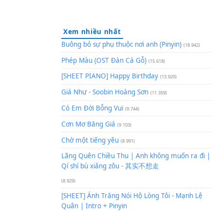
Xem nhiều nhất
Buông bỏ sự phụ thuộc nơi an
Phép Màu (OST Đàn Cá Gỗ)
(1
[SHEET PIANO] Happy Birthd
Giá Như - Soobin Hoàng Sơn
(
Có Em Đời Bỗng Vui
i:
[Gm]
(9.744)
Cơn Mơ Băng Giá
(9.103)
Chờ một tiếng yêu
(8.991)
Lãng Quên Chiều Thu | Anh k
Qí shí bù xiǎng zǒu - 其实不