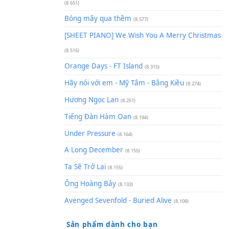
(8.929)
[SHEET] Ánh Trăng Nói Hộ Lò
Quân | Intro + Pinyin
(8.651)
Bóng mây qua thềm
(8.577)
[SHEET PIANO] We Wish You 
(8.516)
Orange Days - FT Island
(8.315)
Hãy nói với em - Mỹ Tâm - Bằ
Hương Ngọc Lan
(8.251)
Tiếng Đàn Hàm Oan
(8.194)
Under Pressure
(8.164)
A Long December
(8.155)