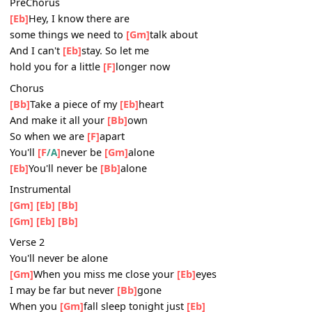
I'll keep you safe, I'll keep you
[Bb]
sound
Right now
[Gm]
it's pretty crazy
And I don't
[Eb]
know how to stop or slow it
[Bb]
down
PreChorus
[Eb]
Hey, I know there are
some things we need to
[Gm]
talk about
And I can't
[Eb]
stay. So let me
hold you for a little
[F]
longer now
Chorus
[Bb]
Take a piece of my
[Eb]
heart
And make it all your
[Bb]
own
So when we are
[F]
apart
You'll
[F
]
never be
[Gm]
alone
/A
[Eb]
You'll never be
[Bb]
alone
Instrumental
[Gm]
[Eb]
[Bb]