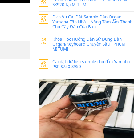
Trang hợp âm chưa cập nh
thời gian nhé
Khách
trong
Lỡ làng 
30 Tháng 9, 2025
Cho xin sheet nhạc organ
BÀI MỚI VIẾT
Dịch vụ cho thuê âm th
20
Th7
ban nhạc, ca sĩ.
Cài đặt dữ liệu cho đà
20
Th7
SX920 tại MITUMI
Dịch Vụ Cài Đặt Samp
07
Th7
Yamaha Tận Nhà – N
Cho Cây Đàn Của Bạn
Khóa Học Hướng Dẫn 
26
Th6
Organ/Keyboard Chuy
MITUMI