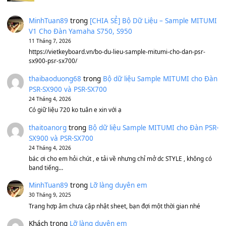
Avenged Sevenfold - Buried Alive
(8.109)
Sản phẩm dành cho bạn
BEND 4 CHIỀU MTP-5F MEGABEND
1,600,000
₫
Bánh xe Pa600 Pa900
500,000
₫
Bộ mạch phím Pa600 Pa300 Pa700 Cũ
1,200,000
₫
MinhTuan89
trong
[CHIA SẺ] Bộ Dữ Liệu – Sample MI
V1 Cho Đàn Yamaha S750, S950
11 Tháng 7, 2026
https://vietkeyboard.vn/bo-du-lieu-sample-mitumi-cho-dan-psr
sx900-psr-sx700/