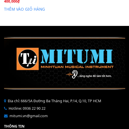
Mỡ tra phím đàn Piano Organ
40,000
₫
THÊM VÀO GIỎ HÀNG
Bộ Nút Đệm Đàn Piano CASIO PX - Giá tốt nhất - Sửa tại n