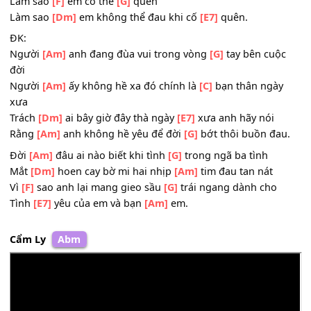
Rằng
[F]
anh chỉ mãi yêu mình
[E7]
em.
Ngày
[F]
xưa em đã vội vàng
[C]
tin
Để ngày
[Dm]
nay em trót đau vì
[Am]
anh
Làm sao
[F]
em có thể
[G]
quên
Làm sao
[Dm]
em không thể đau khi cố
[E7]
quên.
ĐK:
Người
[Am]
anh đang đùa vui trong vòng
[G]
tay bên cu
đời
Người
[Am]
ấy không hề xa đó chính là
[C]
bạn thân ngà
xưa
Trách
[Dm]
ai bây giờ đây thà ngày
[E7]
xưa anh hãy nói
Rằng
[Am]
anh không hề yêu để đời
[G]
bớt thôi buồn đa
Đời
[Am]
đâu ai nào biết khi tình
[G]
trong ngã ba tình
Mắt
[Dm]
hoen cay bờ mi hai nhịp
[Am]
tim đau tan nát
Vì
[F]
sao anh lại mang gieo sầu
[G]
trái ngang dành cho
Tình
[E7]
yêu của em và bạn
[Am]
em.