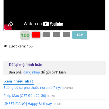
Cẩm Ly
Abm
100
TAP
Lượt xem:
155
Để lại một bình luận