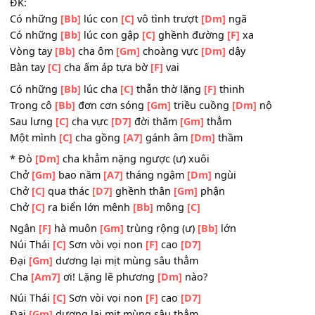
Thương
[F]
cha cõng nắng trên
[Dm]
đồng
Cõng
[Gm]
con trong ráng chiều cuối
[Am]
hạ
Cõng
[C]
mưa trong bấc
[A7]
lạnh ngày
[Dm]
đông.
ĐK:
Có những
[Bb]
lúc con
[C]
vô tình trượt
[Dm]
ngã
Có những
[Bb]
lúc con gập
[C]
ghềnh đường
[F]
xa
Vòng tay
[Bb]
cha ôm
[Gm]
choàng vực
[Dm]
dậy
Bàn tay
[C]
cha ấm áp tựa bờ
[F]
vai
Có những
[Bb]
lúc cha
[C]
thẫn thờ lặng
[F]
thinh
Trong cô
[Bb]
đơn cơn sóng
[Gm]
triều cuồng
[Dm]
nộ
Sau lưng
[C]
cha vực
[D7]
đời thăm
[Gm]
thẳm
Một mình
[C]
cha gồng
[A7]
gánh âm
[Dm]
thầm
* Đò
[Dm]
cha khẳm nặng ngược (ư) xuôi
Chở
[Gm]
bao năm
[A7]
tháng ngậm
[Dm]
ngùi
Chở
[C]
qua thác
[D7]
ghềnh thân
[Gm]
phận
Chở
[C]
ra biển lớn mênh
[Bb]
mông
[C]