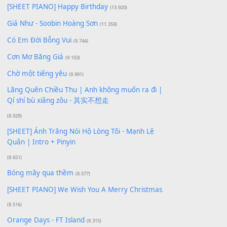
Để lại một bình luận
Bạn phải
đăng nhập
để gửi bình luận.
Xem nhiều nhất
Buông bỏ sự phụ thuộc nơi anh (Pinyin)
(18.942)
Phép Màu (OST Đàn Cá Gỗ)
(15.618)
[SHEET PIANO] Happy Birthday
(13.920)
Giá Như - Soobin Hoàng Sơn
(11.359)
Có Em Đời Bỗng Vui
(9.744)
Cơn Mơ Băng Giá
(9.103)
Chờ một tiếng yêu
(8.991)
Lãng Quên Chiều Thu | Anh không muốn ra đi |