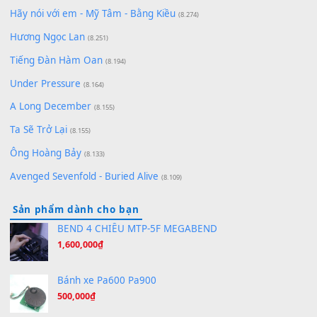
Qí shí bù xiǎng zǒu - 其实不想走
(8.929)
[SHEET] Ánh Trăng Nói Hộ Lòng Tôi - Mạnh Lệ
Quân | Intro + Pinyin
(8.651)
Bóng mây qua thềm
(8.577)
[SHEET PIANO] We Wish You A Merry Christmas
(8.516)
Orange Days - FT Island
(8.315)
Hãy nói với em - Mỹ Tâm - Bằng Kiều
(8.274)
Hương Ngọc Lan
(8.251)
Tiếng Đàn Hàm Oan
(8.194)
Under Pressure
(8.164)