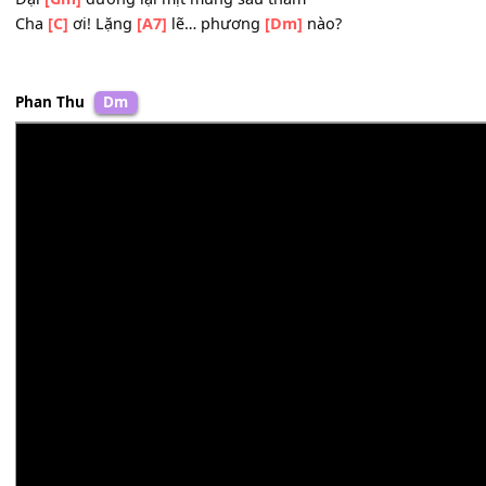
Ngân
[F]
hà muôn
[Gm]
trùng rộng (ư)
[Bb]
lớn
Núi Thái
[C]
Sơn vòi vọi non
[F]
cao
[D7]
Đại
[Gm]
dương lại mịt mùng sâu thẳm
Cha
[Am7]
ơi! Lặng lẽ phương
[Dm]
nào?
Núi Thái
[C]
Sơn vòi vọi non
[F]
cao
[D7]
Đại
[Gm]
dương lại mịt mùng sâu thẳm
Cha
[C]
ơi! Lặng
[A7]
lẽ… phương
[Dm]
nào?
Phan Thu
Dm