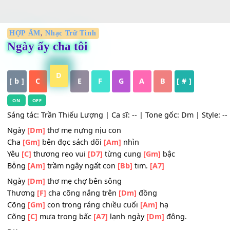
HỢP ÂM
,
Nhạc Trữ Tình
Ngày ấy cha tôi
D
[ b ]
C
E
F
G
A
B
[ # ]
ON
OFF
Sáng tác: Trần Thiếu Lượng | Ca sĩ: -- | Tone gốc: Dm | St
Ngày
[Dm]
thơ mẹ nựng nịu con
Cha
[Gm]
bên đọc sách dõi
[Am]
nhìn
Yêu
[C]
thương reo vui
[D7]
từng cung
[Gm]
bậc
Bỗng
[Am]
trầm ngây ngất con
[Bb]
tim.
[A7]
Ngày
[Dm]
thơ mẹ chợ bên sông