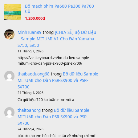
A Long December
(8.155)
Ta Sẽ Trở Lại
(8.155)
Ông Hoàng Bảy
(8.133)
Avenged Sevenfold - Buried Alive
(8.109)
Sản phẩm dành cho bạn
BEND 4 CHIỀU MTP-5F MEGABEND
1,600,000
₫
Bánh xe Pa600 Pa900
500,000
₫
Bộ mạch phím Pa600 Pa300 Pa700
Cũ
1,200,000
₫