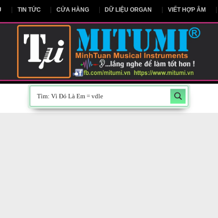
NG CHỦ
TIN TỨC
CỬA HÀNG
DỮ LIỆU ORGAN
V