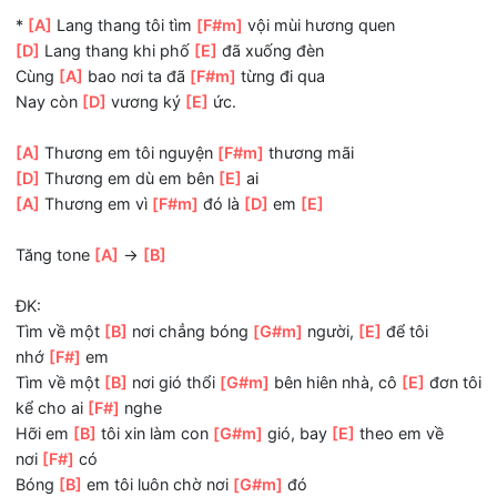
kể cho ai
[E]
nghe
Hỡi em
[A]
tôi xin làm con
[F#m]
gió, bay
[D]
theo em về
nơi
[E]
có
Bóng
[A]
em tôi luôn chờ nơi
[F#m]
đó
Nghe
[D]
em!
[E]
*
[A]
Lang thang tôi tìm
[F#m]
vội mùi hương quen
[D]
Lang thang khi phố
[E]
đã xuống đèn
Cùng
[A]
bao nơi ta đã
[F#m]
từng đi qua
Nay còn
[D]
vương ký
[E]
ức.
[A]
Thương em tôi nguyện
[F#m]
thương mãi
[D]
Thương em dù em bên
[E]
ai
[A]
Thương em vì
[F#m]
đó là
[D]
em
[E]
Tăng tone
[A]
->
[B]