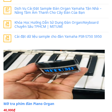
Có giữ liệu 720 ko tuân e xin với ạ
thaitoanorg
trong
Bộ dữ liệu Sample MITUMI cho Đàn
SX900 và PSR-SX700
24 Tháng 4, 2026
bác ơi cho em hỏi chút , e tải về nhưng chỉ mở dc STYLE , khôn
band tiếng…
MinhTuan89
trong
Lỡ làng duyên em
30 Tháng 9, 2025
Trang hợp âm chưa cập nhật sheet, bạn đợi một thời gian nhé
Khách
trong
Lỡ làng duyên em
30 Tháng 9, 2025
Cho xin sheet nhạc organ được không ạ
BÀI MỚI VIẾT
Dịch vụ cho thuê âm thanh tiệc gia đình, ban nhạc, ca s
20
Th7
Cài đặt dữ liệu cho đàn PSR-SX900 PSR-SX920 tại MIT
20
Th7