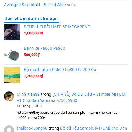
Bóng mây qua thềm
(8.577)
[SHEET PIANO] We Wish You A Merry Christmas
(8.516)
Orange Days - FT Island
(8.315)
Hãy nói với em - Mỹ Tâm - Bằng Kiều
(8.274)
Hương Ngọc Lan
(8.251)
Tiếng Đàn Hàm Oan
(8.194)
Under Pressure
(8.164)
A Long December
(8.155)
Ta Sẽ Trở Lại
(8.155)
Ông Hoàng Bảy
(8.133)
Avenged Sevenfold - Buried Alive
(8.109)
Sản phẩm dành cho bạn