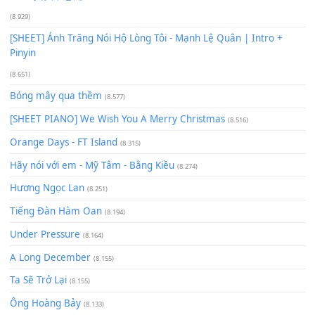
Buông bỏ sự phụ thuộc nơi anh (Pinyin)
(18.942)
Phép Màu (OST Đàn Cá Gỗ)
(15.618)
[SHEET PIANO] Happy Birthday
(13.920)
Giá Như - Soobin Hoàng Sơn
(11.359)
Có Em Đời Bỗng Vui
(9.744)
Cơn Mơ Băng Giá
(9.103)
Chờ một tiếng yêu
(8.991)
Lãng Quên Chiều Thu | Anh không muốn ra đi | Qí shí bù xiǎ
zǒu - 其实不想走
(8.929)
[SHEET] Ánh Trăng Nói Hộ Lòng Tôi - Mạnh Lệ Quân | Intro +
Pinyin
(8.651)