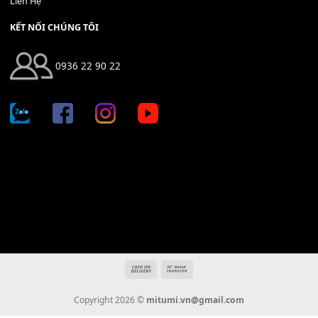
Địa chỉ: 666/5A Đường Ba Tháng Hai, P.14, Q.10, TP HCM
Hotline: 0936 22 90 22
mitumi.vn@gmail.com
THÔNG TIN
Giới Thiệu