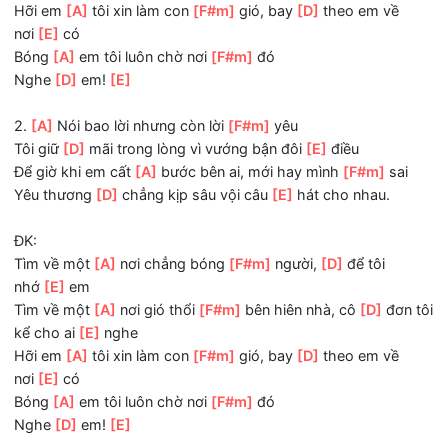
Tìm về một
[A]
nơi chẳng bóng
[F#m]
người,
[D]
để tôi
nhớ
[E]
em
Tìm về một
[A]
nơi gió thổi
[F#m]
bên hiên nhà, cô
[D]
đơ
kể cho ai
[E]
nghe
Hỡi em
[A]
tôi xin làm con
[F#m]
gió, bay
[D]
theo em về
nơi
[E]
có
Bóng
[A]
em tôi luôn chờ nơi
[F#m]
đó
Nghe
[D]
em!
[E]
2.
[A]
Nói bao lời nhưng còn lời
[F#m]
yêu
Tôi giữ
[D]
mãi trong lòng vì vướng bận đôi
[E]
điều
Để giờ khi em cất
[A]
bước bên ai, mới hay mình
[F#m]
sa
Yêu thương
[D]
chẳng kịp sâu vội câu
[E]
hát cho nhau.
ĐK:
Tìm về một
[A]
nơi chẳng bóng
[F#m]
người,
[D]
để tôi
nhớ
[E]
em
Tìm về một
[A]
nơi gió thổi
[F#m]
bên hiên nhà, cô
[D]
đơ