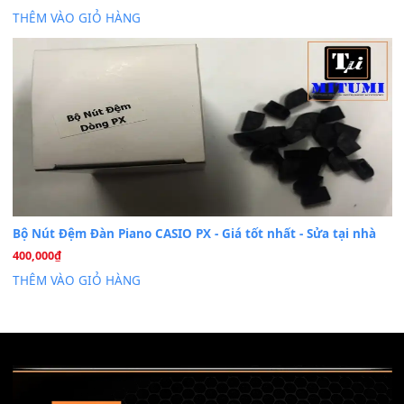
Dịch Vụ Cài Đặt Sample Đàn Organ Yamaha Tận Nhà 
07
Th7
Nâng Tầm Âm Thanh Cho Cây Đàn Của Bạn
Khóa Học Hướng Dẫn Sử Dụng Đàn Organ/Keyboard
26
Th6
Chuyên Sâu TPHCM | MITUMI
Cài đặt dữ liệu sample cho đàn Yamaha PSR-S750 S95
26
Th6