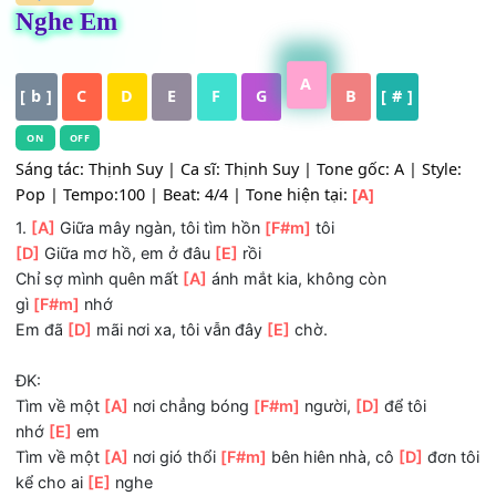
HỢP ÂM
Nghe Em
A
[ b ]
C
D
E
F
G
B
[ # ]
ON
OFF
Sáng tác: Thịnh Suy | Ca sĩ: Thịnh Suy | Tone gốc: A | Sty
Pop | Tempo:100 | Beat: 4/4 | Tone hiện tại:
[A]
1.
[A]
Giữa mây ngàn, tôi tìm hồn
[F#m]
tôi
[D]
Giữa mơ hồ, em ở đâu
[E]
rồi
Chỉ sợ mình quên mất
[A]
ánh mắt kia, không còn
gì
[F#m]
nhớ
Em đã
[D]
mãi nơi xa, tôi vẫn đây
[E]
chờ.
ĐK: