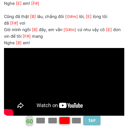
ĐK:
Tìm về một
[B]
nơi chẳng bóng
[G#m]
người,
[E]
để tôi
nhớ
[F#]
em
Tìm về một
[B]
nơi gió thổi
[G#m]
bên hiên nhà, cô
[E]
đơ
kể cho ai
[F#]
nghe
Hỡi em
[B]
tôi xin làm con
[G#m]
gió, bay
[E]
theo em về
nơi
[F#]
có
Bóng
[B]
em tôi luôn chờ nơi
[G#m]
đó
Nghe
[E]
em!
[F#]
Cũng đã thật
[B]
lâu, chẳng đôi
[G#m]
lời,
[E]
lòng tôi
đã
[F#]
vơi
Giờ mình ngồi
[B]
đây, em vẫn
[G#m]
cứ như vậy cô
[E]
đ
xin để tôi
[F#]
mang
Nghe
[B]
em!