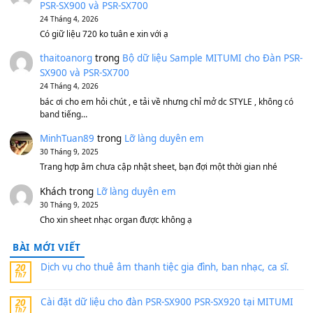
BEND 4 CHIỀU MTP-5F MEGABEND
1,600,000
₫
Bánh xe Pa600 Pa900
500,000
₫
Bộ mạch phím Pa600 Pa300 Pa700 Cũ
1,200,000
₫
MinhTuan89
trong
[CHIA SẺ] Bộ Dữ Liệu – Sample MI
V1 Cho Đàn Yamaha S750, S950
11 Tháng 7, 2026
https://vietkeyboard.vn/bo-du-lieu-sample-mitumi-cho-dan-psr
sx900-psr-sx700/
thaibaoduong68
trong
Bộ dữ liệu Sample MITUMI cho
PSR-SX900 và PSR-SX700
24 Tháng 4, 2026