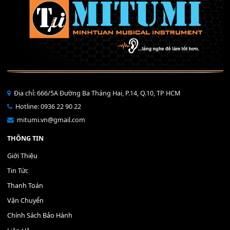
Mỡ tra phím đàn Piano Organ
40,000
₫
THÊM VÀO GIỎ HÀNG
Bộ Nút Đệm Đàn Piano CASIO PX - Giá tốt nhất - Sửa tại n
400,000
₫
THÊM VÀO GIỎ HÀNG