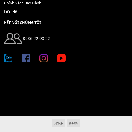
Địa chỉ: 666/5A Đường Ba Tháng Hai, P.14, Q.10, TP HCM
Hotline: 0936 22 90 22
mitumi.vn@gmail.com
THÔNG TIN
Giới Thiệu
Tin Tức
Thanh Toán