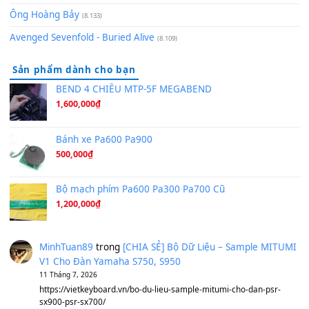
Orange Days - FT Island
(8.315)
Hãy nói với em - Mỹ Tâm - Bằng Kiều
(8.274)
Hương Ngọc Lan
(8.251)
Tiếng Đàn Hàm Oan
(8.194)
Under Pressure
(8.164)
A Long December
(8.155)
Ta Sẽ Trở Lại
(8.155)
Ông Hoàng Bảy
(8.133)
Avenged Sevenfold - Buried Alive
(8.109)
Sản phẩm dành cho bạn
BEND 4 CHIỀU MTP-5F MEGABEND
1,600,000
₫