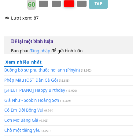
Nán shě
[C]
yīduàn
[D]
guòwǎng
[Bm]
yuán jǐn yòu hé
[Em]
Yǔ nǐ
[C]
hún guī zhī chù
[D]
biàn shì cāng
[Em]
máng
Hàn bīng
[C]
dāojiàn
[D]
fēnluàn
[G]
zhéduànle yuè
[Em]
gu
Jiāng pàn
[C]
zhīshēn gū zhōu
[D]
yúshēng bù sī
[G]
liang
Nán shě
[C]
yīduàn
[D]
guòwǎng
[Bm]
yuán jǐn yòu hé
[Em]
Yǔ nǐ
[C]
láishēng gòng jì
[D]
shāngāo shuǐ
[Em]
cháng
60
TAP
Lượt xem:
87
Để lại một bình luận
Bạn phải
đăng nhập
để gửi bình luận.
Xem nhiều nhất
Buông bỏ sự phụ thuộc nơi anh (Pinyin)
(18.942)
Phép Màu (OST Đàn Cá Gỗ)
(15.618)