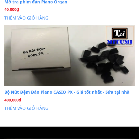
Khóa Học Hướng Dẫn Sử Dụng Đàn Organ/Keyboard
26
Th6
Chuyên Sâu TPHCM | MITUMI
Cài đặt dữ liệu sample cho đàn Yamaha PSR-S750 S95
26
Th6
Mỡ tra phím đàn Piano Organ
40,000
₫