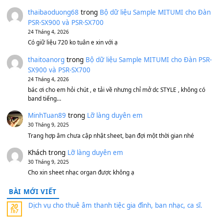
Bánh xe Pa600 Pa900
500,000
₫
Bộ mạch phím Pa600 Pa300 Pa700 Cũ
1,200,000
₫
MinhTuan89
trong
[CHIA SẺ] Bộ Dữ Liệu – Sample MI
V1 Cho Đàn Yamaha S750, S950
11 Tháng 7, 2026
https://vietkeyboard.vn/bo-du-lieu-sample-mitumi-cho-dan-psr
sx900-psr-sx700/
thaibaoduong68
trong
Bộ dữ liệu Sample MITUMI cho
PSR-SX900 và PSR-SX700
24 Tháng 4, 2026
Có giữ liệu 720 ko tuân e xin với ạ
thaitoanorg
trong
Bộ dữ liệu Sample MITUMI cho Đàn