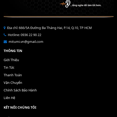
Bộ Nút Đệm Đàn Piano CASIO PX - Giá tốt nhất - Sửa tại n
400,000
₫
THÊM VÀO GIỎ HÀNG