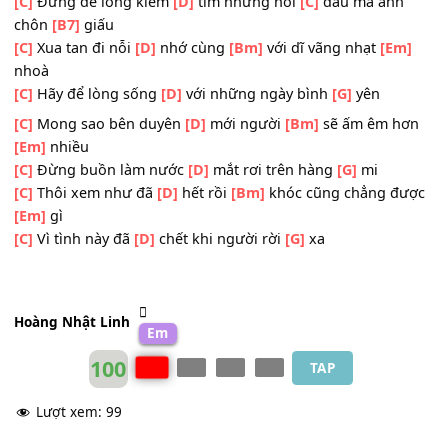
Chỉ làm
[C]
cho nỗi
[D]
đau thêm
[Em]
dài hơn
ĐK:
[C]
Quên anh đi em
[D]
nhé đừng gọi
[Bm]
tên anh
những khi
[Em]
đêm mưa buồn
[C]
Đừng để lòng kiếm
[D]
tìm những nỗi
[C]
đau mà an
chôn
[B7]
giấu
[C]
Xua tan đi nỗi
[D]
nhớ cùng
[Bm]
với dĩ vãng nhạt
[E
nhoà
[C]
Hãy để lòng sống
[D]
với những ngày bình
[G]
yên
[C]
Mong sao bên duyên
[D]
mới người
[Bm]
sẽ ấm êm h
[Em]
nhiều
[C]
Đừng buồn làm nước
[D]
mắt rơi trên hàng
[G]
mi
[C]
Thôi xem như đã
[D]
hết rồi
[Bm]
khóc cũng chẳng đ
[Em]
gì
[C]
Vì tình này đã
[D]
chết khi người rời
[G]
xa