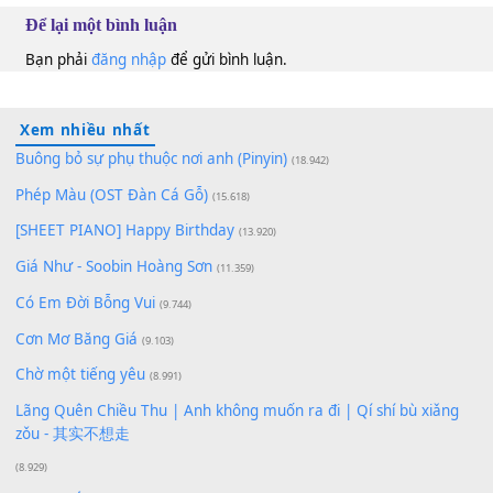
Hoàng Nhật Linh
Em
100
TAP
Lượt xem:
99
Để lại một bình luận
Bạn phải
đăng nhập
để gửi bình luận.
Xem nhiều nhất
Buông bỏ sự phụ thuộc nơi anh (Pinyin)
(18.942)
Phép Màu (OST Đàn Cá Gỗ)
(15.618)
[SHEET PIANO] Happy Birthday
(13.920)
Giá Như - Soobin Hoàng Sơn
(11.359)