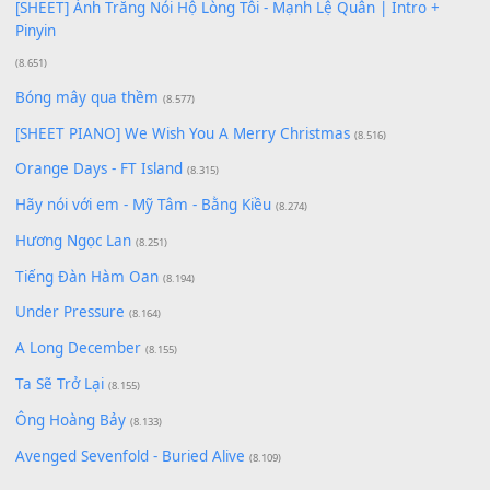
Có Em Đời Bỗng Vui
(9.744)
Cơn Mơ Băng Giá
(9.103)
Chờ một tiếng yêu
(8.991)
Lãng Quên Chiều Thu | Anh không muốn ra đi | Qí shí bù xiǎ
zǒu - 其实不想走
(8.929)
[SHEET] Ánh Trăng Nói Hộ Lòng Tôi - Mạnh Lệ Quân | Intro +
Pinyin
(8.651)
Bóng mây qua thềm
(8.577)
[SHEET PIANO] We Wish You A Merry Christmas
(8.516)
Orange Days - FT Island
(8.315)
Hãy nói với em - Mỹ Tâm - Bằng Kiều
(8.274)
Hương Ngọc Lan
(8.251)