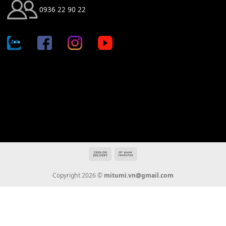
Địa chỉ: 666/5A Đường Ba Tháng Hai, P.14, Q.10, TP HCM
Hotline: 0936 22 90 22
mitumi.vn@gmail.com
THÔNG TIN
Giới Thiệu
Tin Tức
Thanh Toán
Vận Chuyển
Chính Sách Bảo Hành
Liên Hệ