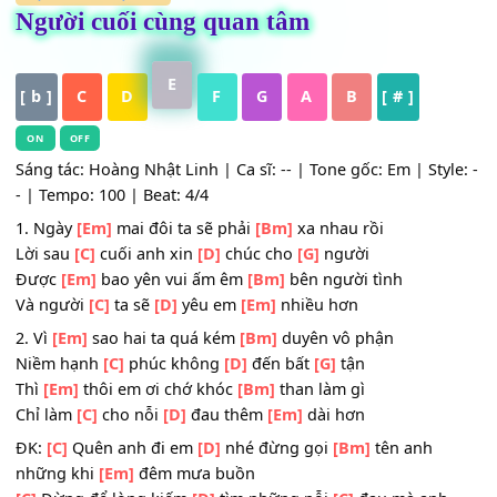
HỢP ÂM
,
Nhạc Trẻ
Người cuối cùng quan tâm
E
[ b ]
C
D
F
G
A
B
[ # ]
ON
OFF
Sáng tác: Hoàng Nhật Linh | Ca sĩ: -- | Tone gốc: Em | Sty
- | Tempo: 100 | Beat: 4/4
1. Ngày
[Em]
mai đôi ta sẽ phải
[Bm]
xa nhau rồi
Lời sau
[C]
cuối anh xin
[D]
chúc cho
[G]
người
Được
[Em]
bao yên vui ấm êm
[Bm]
bên người tình
Và người
[C]
ta sẽ
[D]
yêu em
[Em]
nhiều hơn
2. Vì
[Em]
sao hai ta quá kém
[Bm]
duyên vô phận
Niềm hạnh
[C]
phúc không
[D]
đến bất
[G]
tận
Thì
[Em]
thôi em ơi chớ khóc
[Bm]
than làm gì