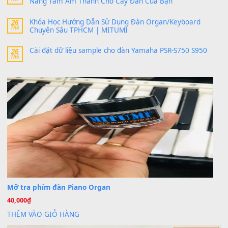
MinhTuan89
trong
Lỡ làng duyên em
30 Tháng 9, 2025
Trang hợp âm chưa cập nhật sheet, bạn đợi một thời gian nhé
Khách
trong
Lỡ làng duyên em
30 Tháng 9, 2025
Cho xin sheet nhạc organ được không ạ
BÀI MỚI VIẾT
Dịch vụ cho thuê âm thanh tiệc gia đình, ban nhạc, ca s
20
Th7
Cài đặt dữ liệu cho đàn PSR-SX900 PSR-SX920 tại MIT
20
Th7
Dịch Vụ Cài Đặt Sample Đàn Organ Yamaha Tận Nhà 
07
Th7
Nâng Tầm Âm Thanh Cho Cây Đàn Của Bạn
Khóa Học Hướng Dẫn Sử Dụng Đàn Organ/Keyboard
26
Th6
Chuyên Sâu TPHCM | MITUMI