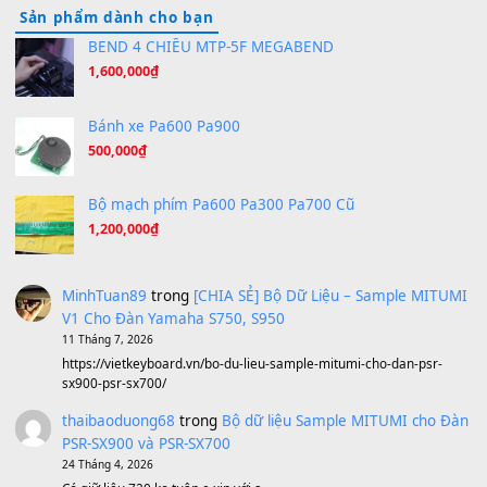
Tiếng Đàn Hàm Oan
(8.194)
Under Pressure
(8.164)
A Long December
(8.155)
Ta Sẽ Trở Lại
(8.155)
Ông Hoàng Bảy
(8.133)
Avenged Sevenfold - Buried Alive
(8.109)
Sản phẩm dành cho bạn
BEND 4 CHIỀU MTP-5F MEGABEND
1,600,000
₫
Bánh xe Pa600 Pa900
500,000
₫