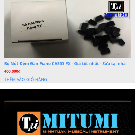
Cài đặt dữ liệu sample cho đàn Yamaha PSR-S750 S95
26
Th6
Mỡ tra phím đàn Piano Organ
40,000
₫
THÊM VÀO GIỎ HÀNG