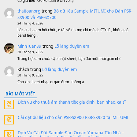
Bộ mạch phím Pa600 Pa300 Pa700 Cũ
1,200,000
₫
MinhTuan89
trong
[CHIA SẺ] Bộ Dữ Liệu – Sample MI
V1 Cho Đàn Yamaha S750, S950
11 Tháng 7, 2026
https://vietkeyboard.vn/bo-du-lieu-sample-mitumi-cho-dan-psr
sx900-psr-sx700/
thaibaoduong68
trong
Bộ dữ liệu Sample MITUMI cho
PSR-SX900 và PSR-SX700
24 Tháng 4, 2026
Có giữ liệu 720 ko tuân e xin với ạ
thaitoanorg
trong
Bộ dữ liệu Sample MITUMI cho Đàn
SX900 và PSR-SX700
24 Tháng 4, 2026
bác ơi cho em hỏi chút , e tải về nhưng chỉ mở dc STYLE , khôn
band tiếng…