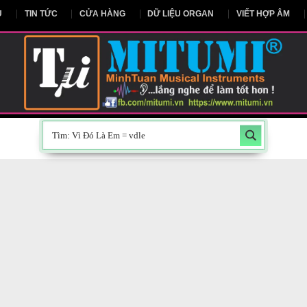
NG CHỦ
TIN TỨC
CỬA HÀNG
DỮ LIỆU ORGAN
V