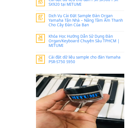
Trang hợp âm chưa cập nh
thời gian nhé
Khách
trong
Lỡ làng 
30 Tháng 9, 2025
Cho xin sheet nhạc organ
BÀI MỚI VIẾT
Dịch vụ cho thuê âm th
20
Th7
ban nhạc, ca sĩ.
Cài đặt dữ liệu cho đà
20
Th7
SX920 tại MITUMI
Dịch Vụ Cài Đặt Samp
07
Th7
Yamaha Tận Nhà – N
Cho Cây Đàn Của Bạn
Khóa Học Hướng Dẫn 
26
Th6
Organ/Keyboard Chuy
MITUMI