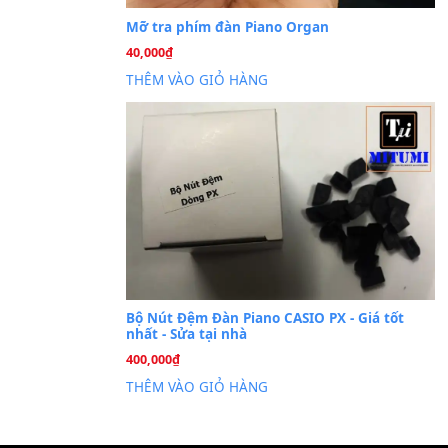
Cài đặt dữ liệu sampl
26
Th6
PSR-S750 S950
Mỡ tra phím đàn Piano Org
40,000
₫
THÊM VÀO GIỎ HÀNG