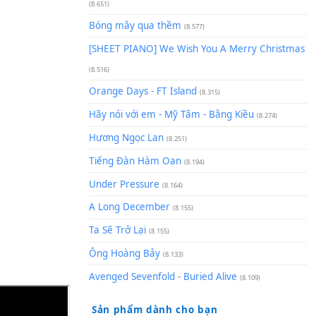
(8.929)
[SHEET] Ánh Trăng Nói Hộ Lò
Quân | Intro + Pinyin
(8.651)
Bóng mây qua thềm
(8.577)
[SHEET PIANO] We Wish You 
(8.516)
Orange Days - FT Island
(8.315)
Hãy nói với em - Mỹ Tâm - Bằ
Hương Ngọc Lan
(8.251)
Tiếng Đàn Hàm Oan
(8.194)
Under Pressure
(8.164)
A Long December
(8.155)