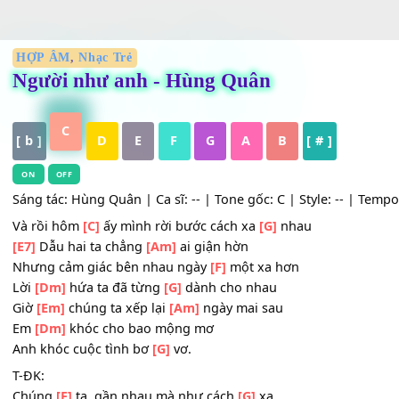
HỢP ÂM
,
Nhạc Trẻ
Người như anh - Hùng Quân
C
[ b ]
D
E
F
G
A
B
[ # ]
ON
OFF
Sáng tác: Hùng Quân | Ca sĩ: -- | Tone gốc: C | Style: -- |
Và rồi hôm
[C]
ấy mình rời bước cách xa
[G]
nhau
[E7]
Dẫu hai ta chẳng
[Am]
ai giận hờn
Nhưng cảm giác bên nhau ngày
[F]
một xa hơn
Lời
[Dm]
hứa ta đã từng
[G]
dành cho nhau
Giờ
[Em]
chúng ta xếp lại
[Am]
ngày mai sau