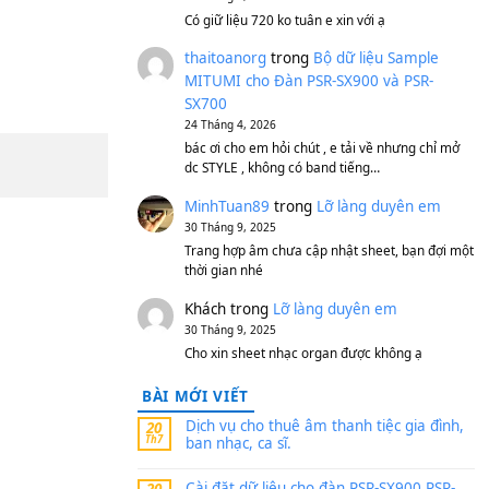
S750, S950
11 Tháng 7, 2026
https://vietkeyboard.vn/b
mitumi-cho-dan-psr-sx900
thaibaoduong68
tron
MITUMI cho Đàn PSR-S
SX700
24 Tháng 4, 2026
Có giữ liệu 720 ko tuân e x
thaitoanorg
trong
Bộ 
MITUMI cho Đàn PSR-S
SX700
24 Tháng 4, 2026
bác ơi cho em hỏi chút , e
dc STYLE , không có band
MinhTuan89
trong
Lỡ 
30 Tháng 9, 2025