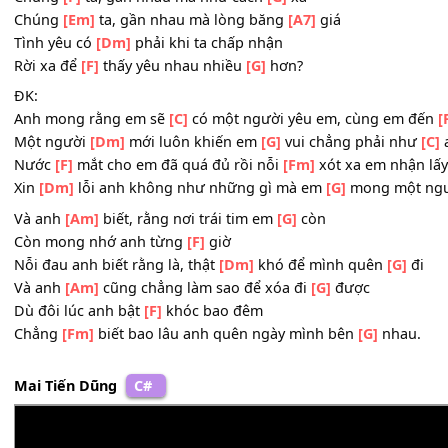
Em
[Dm]
khóc cho bao mộng mơ
Anh khóc cuộc tình bơ
[G]
vơ.
T-ĐK:
Chúng
[F]
ta, gần nhau mà như cách
[G]
xa
Chúng
[Em]
ta, gần nhau mà lòng băng
[A7]
giá
Tình yêu có
[Dm]
phải khi ta chấp nhận
Rời xa để
[F]
thấy yêu nhau nhiều
[G]
hơn?
ĐK:
Anh mong rằng em sẽ
[C]
có một người yêu em, cùng e
Một người
[Dm]
mới luôn khiến em
[G]
vui chẳng phải 
Nước
[F]
mắt cho em đã quá đủ rồi nỗi
[Fm]
xót xa em nh
Xin
[Dm]
lỗi anh không như những gì mà em
[G]
mong m
Và anh
[Am]
biết, rằng nơi trái tim em
[G]
còn
Còn mong nhớ anh từng
[F]
giờ
Nỗi đau anh biết rằng là, thật
[Dm]
khó để mình quên
[G
Và anh
[Am]
cũng chẳng làm sao để xóa đi
[G]
được
Dù đôi lúc anh bật
[F]
khóc bao đêm