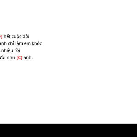
m đến
[F]
hết cuộc đời
như
[C]
anh chỉ làm em khóc
ận lấy nhiều rồi
ột người như
[C]
anh.
]
đi