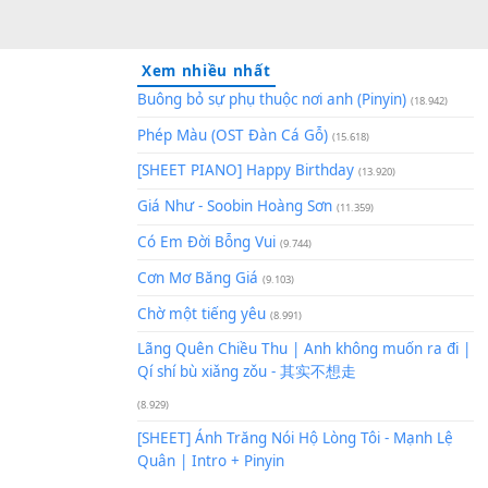
Xem nhiều nhất
Buông bỏ sự phụ thuộc nơi an
Phép Màu (OST Đàn Cá Gỗ)
(1
[SHEET PIANO] Happy Birthd
Giá Như - Soobin Hoàng Sơn
(
Có Em Đời Bỗng Vui
(9.744)
Cơn Mơ Băng Giá
(9.103)
Chờ một tiếng yêu
(8.991)
Lãng Quên Chiều Thu | Anh k
Qí shí bù xiǎng zǒu - 其实不