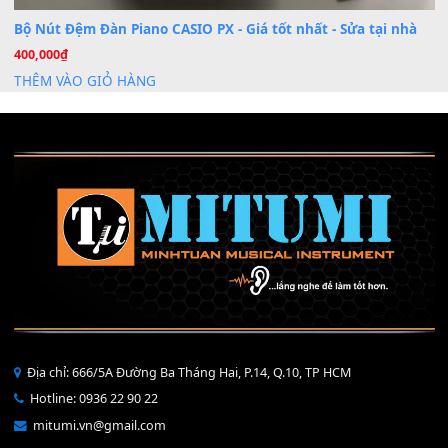
Mỡ tra phím đàn Piano Organ
40,000
₫
THÊM VÀO GIỎ HÀNG