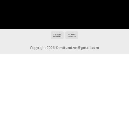
mitumi.vn@gmail.com
THÔNG TIN
Giới Thiệu
Tin Tức
Thanh Toán
Vận Chuyển
Chính Sách Bảo Hành
Liên Hệ
KẾT NỐI CHÚNG TÔI
0936 22 90 22