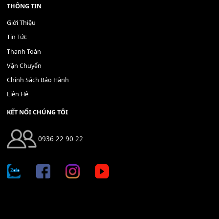
Bộ Nút Đệm Đàn Piano CASIO PX - Giá tốt nhất - Sửa tại n
400,000
₫
THÊM VÀO GIỎ HÀNG
Địa chỉ: 666/5A Đường Ba Tháng Hai, P.14, Q.10, TP HCM
Hotline: 0936 22 90 22