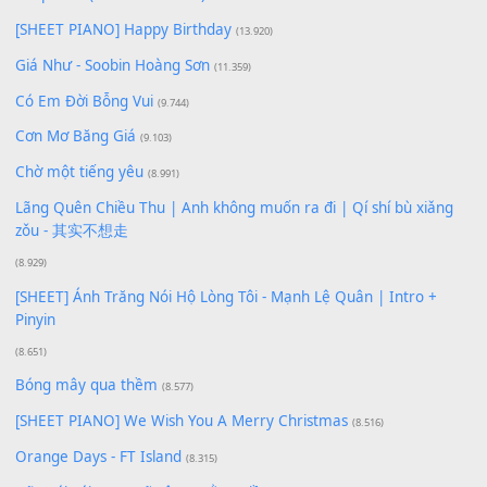
Để lại một bình luận
Bạn phải
đăng nhập
để gửi bình luận.
Xem nhiều nhất
Buông bỏ sự phụ thuộc nơi anh (Pinyin)
(18.942)
Phép Màu (OST Đàn Cá Gỗ)
(15.618)
[SHEET PIANO] Happy Birthday
(13.920)
Giá Như - Soobin Hoàng Sơn
(11.359)
Có Em Đời Bỗng Vui
(9.744)
Cơn Mơ Băng Giá
(9.103)
Chờ một tiếng yêu
(8.991)
Lãng Quên Chiều Thu | Anh không muốn ra đi | Qí shí bù xiǎ
zǒu - 其实不想走