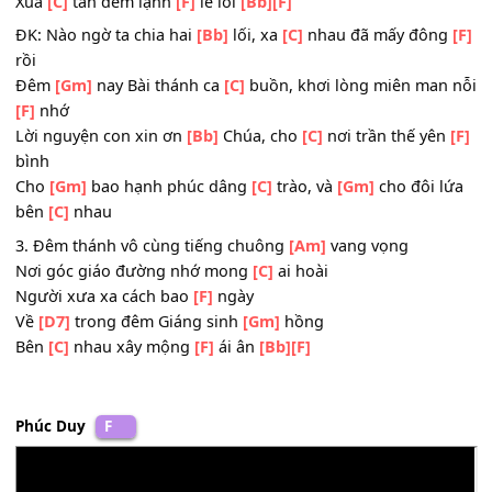
Xin Chúa cho mình có nhau
[C]
trong đời
Tình trong tia mắt sáng
[D]
ngời
Đẹp
[D7]
hơn muôn ánh sao
[Gm]
trời
Xua
[C]
tan đêm lạnh
[F]
lẻ loi
[Bb]
[F]
ĐK: Nào ngờ ta chia hai
[Bb]
lối, xa
[C]
nhau đã mấy đôn
rồi
Đêm
[Gm]
nay Bài thánh ca
[C]
buồn, khơi lòng miên ma
[F]
nhớ
Lời nguyện con xin ơn
[Bb]
Chúa, cho
[C]
nơi trần thế yê
bình
Cho
[Gm]
bao hạnh phúc dâng
[C]
trào, và
[Gm]
cho đôi 
bên
[C]
nhau
3. Đêm thánh vô cùng tiếng chuông
[Am]
vang vọng
Nơi góc giáo đường nhớ mong
[C]
ai hoài
Người xưa xa cách bao
[F]
ngày
Về
[D7]
trong đêm Giáng sinh
[Gm]
hồng