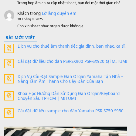
https://vietkeyboard.vn/bo-du-lieu-sample-mitumi-cho-dan-psr
sx900-psr-sx700/
thaibaoduong68
trong
Bộ dữ liệu Sample MITUMI cho
PSR-SX900 và PSR-SX700
24 Tháng 4, 2026
Có giữ liệu 720 ko tuân e xin với ạ
thaitoanorg
trong
Bộ dữ liệu Sample MITUMI cho Đàn
SX900 và PSR-SX700
24 Tháng 4, 2026
bác ơi cho em hỏi chút , e tải về nhưng chỉ mở dc STYLE , khôn
band tiếng…
MinhTuan89
trong
Lỡ làng duyên em
30 Tháng 9, 2025
Trang hợp âm chưa cập nhật sheet, bạn đợi một thời gian nhé
Khách
trong
Lỡ làng duyên em
30 Tháng 9, 2025
Cho xin sheet nhạc organ được không ạ