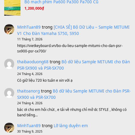
Ông Hoàng Bảy
(8.133)
Avenged Sevenfold - Buried Alive
(8.109)
Sản phẩm dành cho bạn
BEND 4 CHIỀU MTP-5F MEGABEND
1,600,000
₫
Bánh xe Pa600 Pa900
500,000
₫
Bộ mạch phím Pa600 Pa300 Pa700 Cũ
1,200,000
₫
MinhTuan89
trong
[CHIA SẺ] Bộ Dữ Liệu – Sample MI
V1 Cho Đàn Yamaha S750, S950
11 Tháng 7, 2026