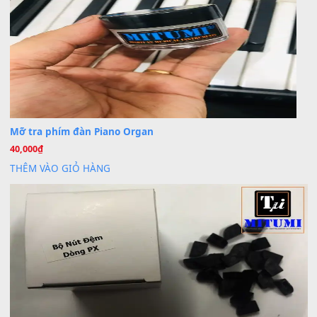
BÀI MỚI VIẾT
Dịch vụ cho thuê âm thanh tiệc gia đình, ban nhạc, ca s
20
Th7
Cài đặt dữ liệu cho đàn PSR-SX900 PSR-SX920 tại MIT
20
Th7
Dịch Vụ Cài Đặt Sample Đàn Organ Yamaha Tận Nhà 
07
Th7
Nâng Tầm Âm Thanh Cho Cây Đàn Của Bạn
Khóa Học Hướng Dẫn Sử Dụng Đàn Organ/Keyboard
26
Th6
Chuyên Sâu TPHCM | MITUMI
Cài đặt dữ liệu sample cho đàn Yamaha PSR-S750 S95
26
Th6