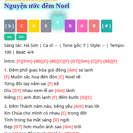
HỢP ÂM
,
Nhạc Trữ Tình
Nguyện ước đêm Noel
F
[ b ]
C
D
E
G
A
B
[ # ]
ON
OFF
Sáng tác: Hà Sơn | Ca sĩ: -- | Tone gốc: F | Style: -- | Tem
100 | Beat: 4/4
Intro:
[F]
[Dm]
-
[Bb]
[C]
-
[Bb]
[C]
[F]
-
[D7]
[Gm]
-
[C]
[F]
-
[Bb]
[F]
1. Đêm phố giao hòa gió đông
[Am]
se lạnh
[F]
Muôn sắc hoa đèn đón
[C]
Noel về
Từng đôi tay nắm vai
[F]
kề
Dìu
[D7]
nhau xem lễ an
[Gm]
lành
Riêng
[C]
anh đơn lạnh
[F]
đếm bước
[G]
[C]
2. Đêm Thánh năm nào, tiếng yêu
[Am]
trao lời