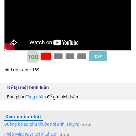
Bên
[C]
nhau xây mộng
[F]
ái ân
[Bb]
[F]
Phúc Duy
F
100
TAP
Lượt xem:
159