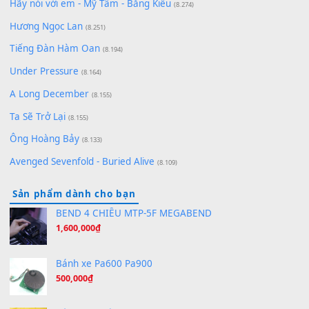
(8.929)
[SHEET] Ánh Trăng Nói Hộ Lòng Tôi - Mạnh Lệ Quân | Intro +
Pinyin
(8.651)
Bóng mây qua thềm
(8.577)
[SHEET PIANO] We Wish You A Merry Christmas
(8.516)
Orange Days - FT Island
(8.315)
Hãy nói với em - Mỹ Tâm - Bằng Kiều
(8.274)
Hương Ngọc Lan
(8.251)
Tiếng Đàn Hàm Oan
(8.194)
Under Pressure
(8.164)
A Long December
(8.155)
Ta Sẽ Trở Lại
(8.155)