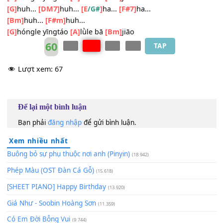
[G]
yín zì shēng
[A]
diào
[D]
xīn zì xiāng
[F#7]
shāo
[Bm]
liúguāng róngyì
[E
]
bǎ rén pāo
/G#
[G]
hóngle yīngtáo
[A]
lǜle bā
[Bm]
jiāo
[G]
huh...
[DM7]
huh...
[E
]
ha...
[F#7]
ha...
/G#
[Bm]
huh...
[F#m]
huh...
[G]
hóngle yīngtáo
[A]
lǜle bā
[Bm]
jiāo
60
TAP
Lượt xem:
67
Để lại một bình luận
Bạn phải
đăng nhập
để gửi bình luận.
Xem nhiều nhất
Buông bỏ sự phụ thuộc nơi anh (Pinyin)
(18.942)