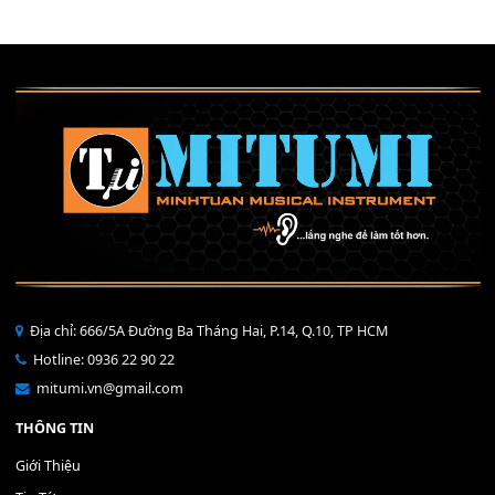
40,000
₫
THÊM VÀO GIỎ HÀNG
Bộ Nút Đệm Đàn Piano CASIO PX - Giá tốt nhất - Sửa tại n
400,000
₫
THÊM VÀO GIỎ HÀNG