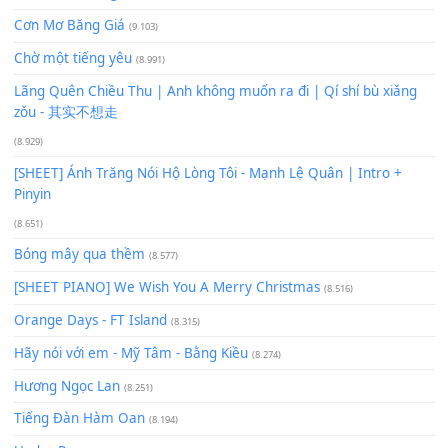
Phép Màu (OST Đàn Cá Gỗ)
(15.618)
[SHEET PIANO] Happy Birthday
(13.920)
Giá Như - Soobin Hoàng Sơn
(11.359)
Có Em Đời Bỗng Vui
(9.744)
Cơn Mơ Băng Giá
(9.103)
Chờ một tiếng yêu
(8.991)
Lãng Quên Chiều Thu | Anh không muốn ra đi | Qí shí bù xiǎ
zǒu - 其实不想走
(8.929)
[SHEET] Ánh Trăng Nói Hộ Lòng Tôi - Mạnh Lệ Quân | Intro +
Pinyin
(8.651)
Bóng mây qua thềm
(8.577)