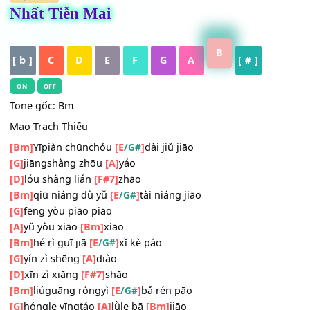
HỢP ÂM
Nhất Tiễn Mai
B
[ b ]
C
D
E
F
G
A
[ # ]
ON
OFF
Tone gốc: Bm
Mao Trạch Thiếu
[Bm]
Yīpiàn chūnchóu
[E
]
dài jiǔ jiāo
/G#
[G]
jiāngshàng zhōu
[A]
yáo
[D]
lóu shàng lián
[F#7]
zhāo
[Bm]
qiū niáng dù yǔ
[E
]
tài niáng jiāo
/G#
[G]
fēng yòu piāo piāo
[A]
yǔ yòu xiāo
[Bm]
xiāo
[Bm]
hé rì guī jiā
[E
]
xǐ kè páo
/G#