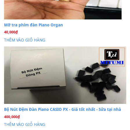
Dịch Vụ Cài Đặt Sample Đàn Organ Yamaha Tận Nhà 
07
Th7
Nâng Tầm Âm Thanh Cho Cây Đàn Của Bạn
Khóa Học Hướng Dẫn Sử Dụng Đàn Organ/Keyboard
26
Th6
Chuyên Sâu TPHCM | MITUMI
Cài đặt dữ liệu sample cho đàn Yamaha PSR-S750 S95
26
Th6
Mỡ tra phím đàn Piano Organ