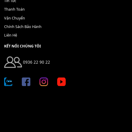
Địa chỉ: 666/5A Đường Ba Tháng Hai, P.14, Q.10, TP HCM
Hotline: 0936 22 90 22
mitumi.vn@gmail.com
THÔNG TIN
Giới Thiệu