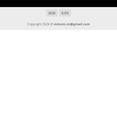
Tin Tức
Thanh Toán
Vận Chuyển
Chính Sách Bảo Hành
Liên Hệ
KẾT NỐI CHÚNG TÔI
0936 22 90 22