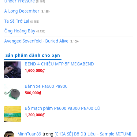
[SHEET PIANO] We Wish You A Merry Christmas
(8.516)
Orange Days - FT Island
(8.315)
Hãy nói với em - Mỹ Tâm - Bằng Kiều
(8.274)
Hương Ngọc Lan
(8.251)
Tiếng Đàn Hàm Oan
(8.194)
Under Pressure
(8.164)
A Long December
(8.155)
Ta Sẽ Trở Lại
(8.155)
Ông Hoàng Bảy
(8.133)
Avenged Sevenfold - Buried Alive
(8.109)
Sản phẩm dành cho bạn
BEND 4 CHIỀU MTP-5F MEGABEND