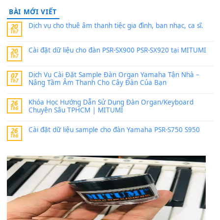
thaitoanorg
trong
Bộ dữ liệu Sample MITUMI cho Đàn
SX900 và PSR-SX700
24 Tháng 4, 2026
bác ơi cho em hỏi chút , e tải về nhưng chỉ mở dc STYLE , khôn
band tiếng…
MinhTuan89
trong
Lỡ làng duyên em
30 Tháng 9, 2025
Trang hợp âm chưa cập nhật sheet, bạn đợi một thời gian nhé
Khách
trong
Lỡ làng duyên em
30 Tháng 9, 2025
Cho xin sheet nhạc organ được không ạ
BÀI MỚI VIẾT
Dịch vụ cho thuê âm thanh tiệc gia đình, ban nhạc, ca s
20
Th7
Cài đặt dữ liệu cho đàn PSR-SX900 PSR-SX920 tại MIT
20
Th7