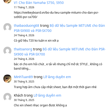
1,600,000
₫
Bánh xe Pa600 Pa900
500,000
₫
Bộ mạch phím Pa600 Pa300 Pa700 Cũ
1,200,000
₫
MinhTuan89
trong
[CHIA SẺ] Bộ Dữ Liệu – Sample MI
V1 Cho Đàn Yamaha S750, S950
11 Tháng 7, 2026
https://vietkeyboard.vn/bo-du-lieu-sample-mitumi-cho-dan-psr
sx900-psr-sx700/
thaibaoduong68
trong
Bộ dữ liệu Sample MITUMI cho
PSR-SX900 và PSR-SX700
24 Tháng 4, 2026
Có giữ liệu 720 ko tuân e xin với ạ