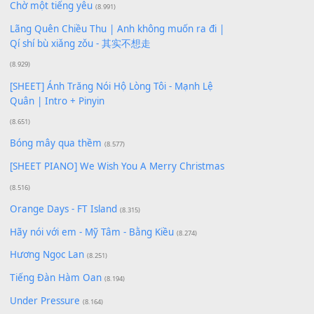
Xem nhiều nhất
Buông bỏ sự phụ thuộc nơi anh (Pinyin)
(18.942)
Phép Màu (OST Đàn Cá Gỗ)
(15.618)
[SHEET PIANO] Happy Birthday
(13.920)
Giá Như - Soobin Hoàng Sơn
(11.359)
Có Em Đời Bỗng Vui
(9.744)
Cơn Mơ Băng Giá
(9.103)
Chờ một tiếng yêu
(8.991)
Lãng Quên Chiều Thu | Anh không muốn ra đi |
Qí shí bù xiǎng zǒu - 其实不想走
(8.929)
[SHEET] Ánh Trăng Nói Hộ Lòng Tôi - Mạnh Lệ
Quân | Intro + Pinyin
(8.651)