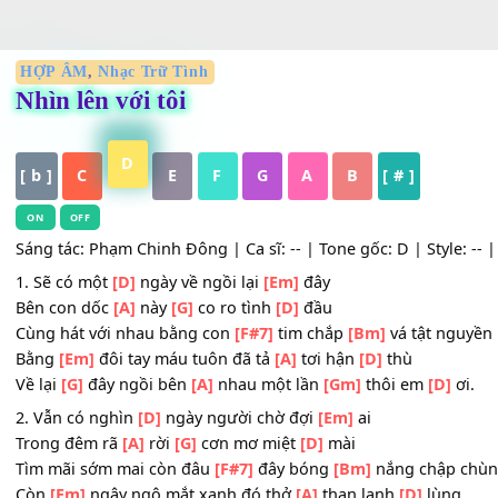
HỢP ÂM
,
Nhạc Trữ Tình
Nhìn lên với tôi
D
[ b ]
C
E
F
G
A
B
[ # ]
ON
OFF
Sáng tác: Phạm Chinh Đông | Ca sĩ: -- | Tone gốc: D | Styl
1. Sẽ có một
[D]
ngày về ngồi lại
[Em]
đây
Bên con dốc
[A]
này
[G]
co ro tình
[D]
đầu
Cùng hát với nhau bằng con
[F#7]
tim chắp
[Bm]
vá tật 
Bằng
[Em]
đôi tay máu tuôn đã tả
[A]
tơi hận
[D]
thù
Về lại
[G]
đây ngồi bên
[A]
nhau một lần
[Gm]
thôi em
[D