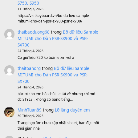
Sản phẩm dành cho bạn
BEND 4 CHIỀU MTP-5F MEGABEND
1,600,000
₫
Bánh xe Pa600 Pa900
500,000
₫
Bộ mạch phím Pa600 Pa300 Pa700
Cũ
1,200,000
₫
MinhTuan89
trong
[CHIA SẺ] Bộ Dữ Liệu
– Sample MITUMI V1 Cho Đàn Yamaha
S750, S950
11 Tháng 7, 2026
https://vietkeyboard.vn/bo-du-lieu-sample-
mitumi-cho-dan-psr-sx900-psr-sx700/