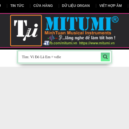
NG CHỦ
TIN TỨC
CỬA HÀNG
DỮ LIỆU ORGAN
V