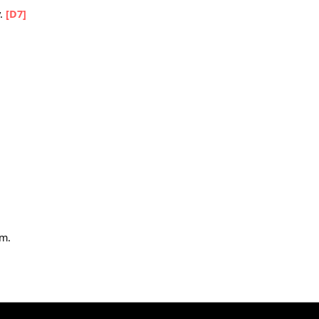
p chùng
ng
[D]
hay.
[D7]
ồng
nhằn