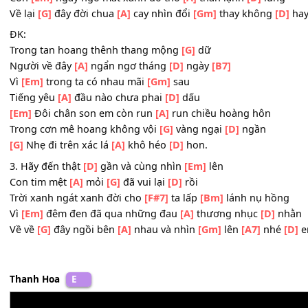
2. Vẫn có nghìn
[D]
ngày người chờ đợi
[Em]
ai
Trong đêm rã
[A]
rời
[G]
cơn mơ miệt
[D]
mài
Tìm mãi sớm mai còn đâu
[F#7]
đây bóng
[Bm]
nắng chậ
Còn
[Em]
ngây ngô mắt xanh đó thở
[A]
than lạnh
[D]
lù
Về lại
[G]
đây đời chua
[A]
cay nhìn đổi
[Gm]
thay không
ĐK:
Trong tan hoang thênh thang mộng
[G]
dữ
Người về đây
[A]
ngẩn ngơ tháng
[D]
ngày
[B7]
Vì
[Em]
trong ta có nhau mãi
[Gm]
sau
Tiếng yêu
[A]
đầu nào chưa phai
[D]
dấu
[Em]
Đôi chân son em còn run
[A]
run chiều hoàng hôn
Trong cơn mê hoang không vội
[G]
vàng ngại
[D]
ngần
[G]
Nhẹ đi trên xác lá
[A]
khô héo
[D]
hon.
3. Hãy đến thật
[D]
gần và cùng nhìn
[Em]
lên
Con tim mệt
[A]
mỏi
[G]
đã vui lại
[D]
rồi
Trời xanh ngát xanh đời cho
[F#7]
ta lấp
[Bm]
lánh nụ h
Vì
[Em]
đêm đen đã qua những đau
[A]
thương nhục
[D]