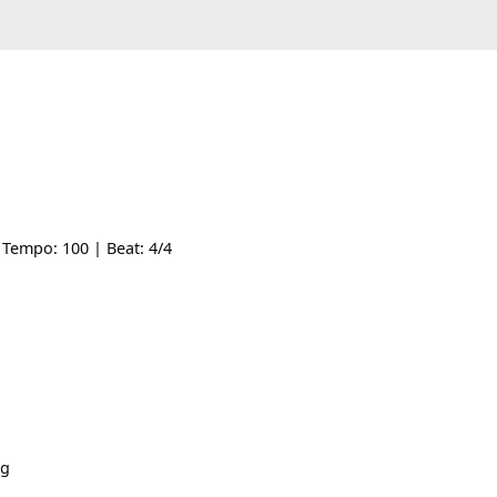
e: -- | Tempo: 100 | Beat: 4/4
nguyền
]
ơi.