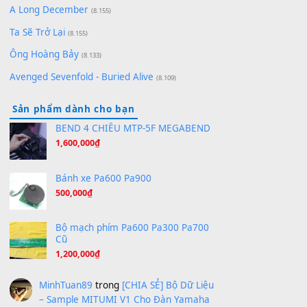
Bóng mây qua thềm
(8.577)
[SHEET PIANO] We Wish You A Merry Christmas
(8.516)
Orange Days - FT Island
(8.315)
Hãy nói với em - Mỹ Tâm - Bằng Kiều
(8.274)
Hương Ngọc Lan
(8.251)
Tiếng Đàn Hàm Oan
(8.194)
Under Pressure
(8.164)
A Long December
(8.155)
Ta Sẽ Trở Lại
(8.155)
Ông Hoàng Bảy
(8.133)
Avenged Sevenfold - Buried Alive
(8.109)