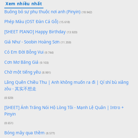
Lượt xem:
169
Để lại một bình luận
Bạn phải
đăng nhập
để gửi bình luận.
Xem nhiều nhất
Buông bỏ sự phụ thuộc nơi anh (Pinyin)
(18.942)
Phép Màu (OST Đàn Cá Gỗ)
(15.618)
[SHEET PIANO] Happy Birthday
(13.920)
Giá Như - Soobin Hoàng Sơn
(11.359)
Có Em Đời Bỗng Vui
(9.744)
Cơn Mơ Băng Giá
(9.103)