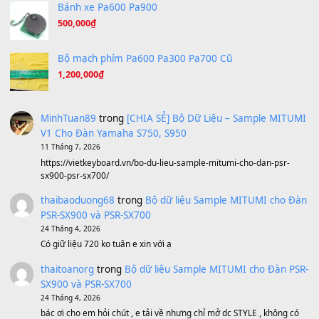
Under Pressure
(8.164)
A Long December
(8.155)
Ta Sẽ Trở Lại
(8.155)
Ông Hoàng Bảy
(8.133)
Avenged Sevenfold - Buried Alive
(8.109)
Sản phẩm dành cho bạn
BEND 4 CHIỀU MTP-5F MEGABEND
1,600,000
₫
Bánh xe Pa600 Pa900
500,000
₫
Bộ mạch phím Pa600 Pa300 Pa700 Cũ
1,200,000
₫