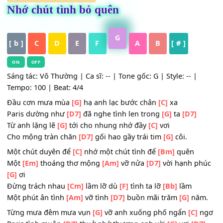
HỢP ÂM
,
Nhạc Trữ Tình
Nhớ chút tình bỏ quên
G
[ b ]
C
D
E
F
A
B
[ # ]
ON
OFF
Sáng tác: Vô Thường | Ca sĩ: -- | Tone gốc: G | Style: -- |
Tempo: 100 | Beat: 4/4
Đầu cơn mưa mùa
[G]
hạ anh lạc bước chân
[C]
xa
Paris dường như
[D7]
đã nghe tình len trong
[G]
ta
[D7]
Từ anh lặng lẽ
[G]
tới cho nhung nhớ đầy
[C]
vơi
Cho mộng tràn chăn
[D7]
gối hao gầy trái tim
[G]
côi.
Một chút duyên để
[C]
nhớ một chút tình để
[Bm]
quên
Một
[Em]
thoáng thơ mộng
[Am]
vỡ nửa
[D7]
vời hạnh p
[G]
ơi