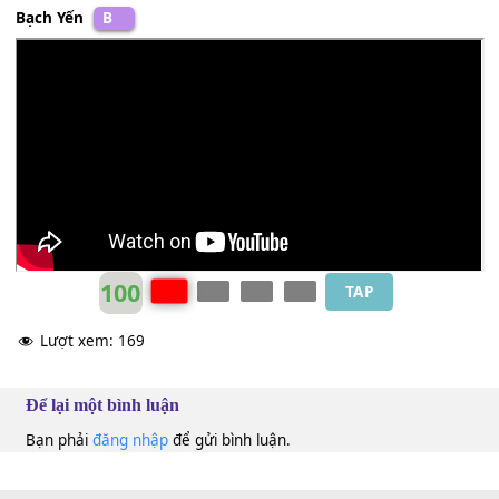
Paris et la
[G]
Seine bercent mon âme
[C]
meurtrie
Qu’importe ma
[D7]
peine je veux que tu
[G]
ris
[D7]
Que tombe la
[G]
pluie que règne
[C]
l’ennui
Nos beaux
[D7]
souvenirs deviendront ma
[G]
vie.
Bạch Yến
B
100
TAP