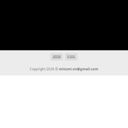
Địa chỉ: 666/5A Đường Ba Tháng Hai, P.14, Q.10, TP HCM
Hotline: 0936 22 90 22
mitumi.vn@gmail.com
THÔNG TIN
Giới Thiệu
Tin Tức
Thanh Toán
Vận Chuyển
Chính Sách Bảo Hành
Liên Hệ
KẾT NỐI CHÚNG TÔI