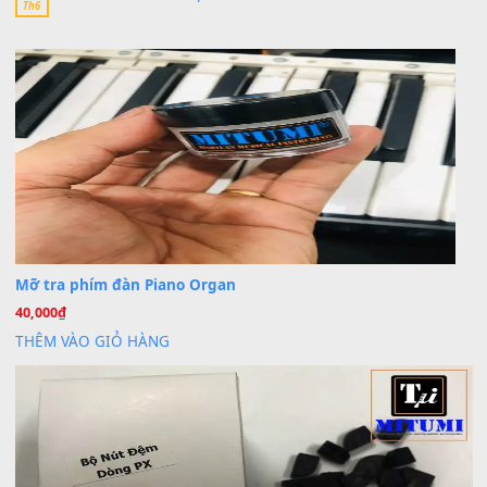
Khách
trong
Lỡ làng duyên em
30 Tháng 9, 2025
Cho xin sheet nhạc organ được không ạ
BÀI MỚI VIẾT
Dịch vụ cho thuê âm thanh tiệc gia đình, ban nhạc, ca s
20
Th7
Cài đặt dữ liệu cho đàn PSR-SX900 PSR-SX920 tại MIT
20
Th7
Dịch Vụ Cài Đặt Sample Đàn Organ Yamaha Tận Nhà 
07
Th7
Nâng Tầm Âm Thanh Cho Cây Đàn Của Bạn
Khóa Học Hướng Dẫn Sử Dụng Đàn Organ/Keyboard
26
Th6
Chuyên Sâu TPHCM | MITUMI
Cài đặt dữ liệu sample cho đàn Yamaha PSR-S750 S95
26
Th6