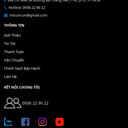
Bộ Nút Đệm Đàn Piano CASIO PX - Giá tốt nhất - Sửa tại n
400,000
₫
THÊM VÀO GIỎ HÀNG