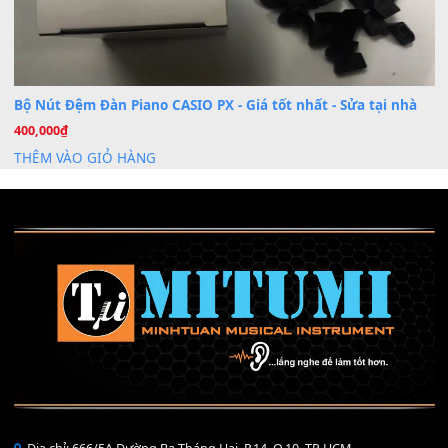
Mỡ tra phím đàn Piano Organ
40,000
₫
THÊM VÀO GIỎ HÀNG