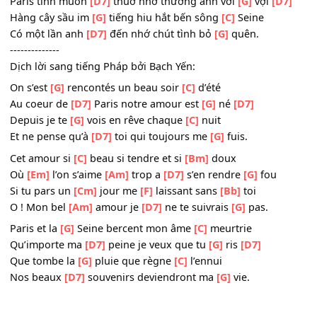
Đừng trách nhau
[Cm]
lầm lỡ dù
[F]
tình ta lỡ
[Bb]
lầm
Một phút ân tình
[Am]
vỡ tình
[D7]
buồn mãi trăm
[G]
nă
Từng mưa đêm mưa vụn
[G]
vỡ anh xuống phố ngẩn
[C]
Paris tình muôn
[D7]
thuở nhớ thương anh vời
[G]
vợi
[D
Hàng cây sầu im
[G]
tiếng hiu hắt bến sông
[C]
Seine
Có một lần anh
[D7]
đến nhớ chút tình bỏ
[G]
quên.
--------------
Dịch lời sang tiếng Pháp bởi Bạch Yến:
On s’est
[G]
rencontés un beau soir
[C]
d’été
Au coeur de
[D7]
Paris notre amour est
[G]
né
[D7]
Depuis je te
[G]
vois en rêve chaque
[C]
nuit
Et ne pense qu’à
[D7]
toi qui toujours me
[G]
fuis.
Cet amour si
[C]
beau si tendre et si
[Bm]
doux
Où
[Em]
l’on s’aime
[Am]
trop a
[D7]
s’en rendre
[G]
fou
Si tu pars un
[Cm]
jour me
[F]
laissant sans
[Bb]
toi
O ! Mon bel
[Am]
amour je
[D7]
ne te suivrais
[G]
pas.