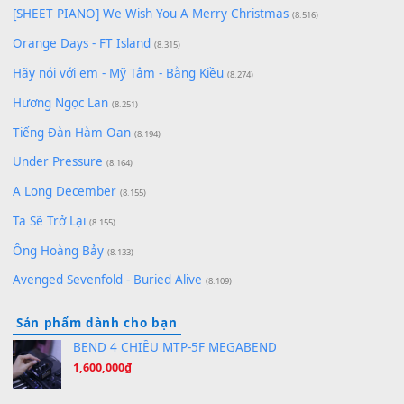
Chờ một tiếng yêu
(8.991)
Lãng Quên Chiều Thu | Anh không muốn ra đi | Qí shí bù xiǎ
zǒu - 其实不想走
(8.929)
[SHEET] Ánh Trăng Nói Hộ Lòng Tôi - Mạnh Lệ Quân | Intro +
Pinyin
(8.651)
Bóng mây qua thềm
(8.577)
[SHEET PIANO] We Wish You A Merry Christmas
(8.516)
Orange Days - FT Island
(8.315)
Hãy nói với em - Mỹ Tâm - Bằng Kiều
(8.274)
Hương Ngọc Lan
(8.251)
Tiếng Đàn Hàm Oan
(8.194)