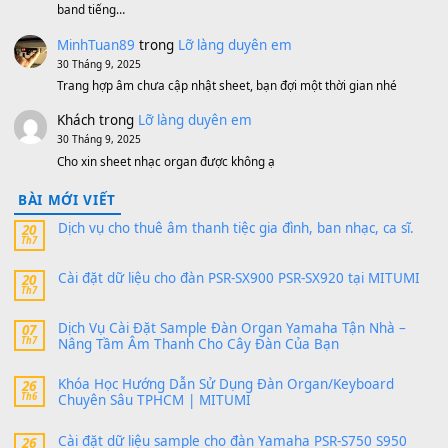
MinhTuan89
trong
[CHIA SẺ] Bộ Dữ Liệu – Sample MI
V1 Cho Đàn Yamaha S750, S950
11 Tháng 7, 2026
https://vietkeyboard.vn/bo-du-lieu-sample-mitumi-cho-dan-psr
sx900-psr-sx700/
thaibaoduong68
trong
Bộ dữ liệu Sample MITUMI cho
PSR-SX900 và PSR-SX700
24 Tháng 4, 2026
Có giữ liệu 720 ko tuân e xin với ạ
thaitoanorg
trong
Bộ dữ liệu Sample MITUMI cho Đàn
SX900 và PSR-SX700
24 Tháng 4, 2026
bác ơi cho em hỏi chút , e tải về nhưng chỉ mở dc STYLE , khôn
band tiếng…
MinhTuan89
trong
Lỡ làng duyên em
30 Tháng 9, 2025
Trang hợp âm chưa cập nhật sheet, bạn đợi một thời gian nhé