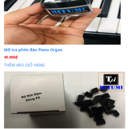
BÀI MỚI VIẾT
Dịch vụ cho thuê âm thanh tiệc gia đình, ban nhạc, ca s
20
Th7
Cài đặt dữ liệu cho đàn PSR-SX900 PSR-SX920 tại MIT
20
Th7
Dịch Vụ Cài Đặt Sample Đàn Organ Yamaha Tận Nhà 
07
Th7
Nâng Tầm Âm Thanh Cho Cây Đàn Của Bạn
Khóa Học Hướng Dẫn Sử Dụng Đàn Organ/Keyboard
26
Th6
Chuyên Sâu TPHCM | MITUMI
Cài đặt dữ liệu sample cho đàn Yamaha PSR-S750 S95
26
Th6