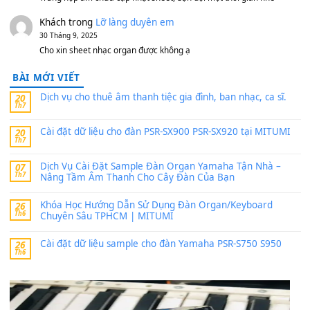
https://vietkeyboard.vn/bo-du-lieu-sample-mitumi-cho-dan-psr
sx900-psr-sx700/
thaibaoduong68
trong
Bộ dữ liệu Sample MITUMI cho
PSR-SX900 và PSR-SX700
24 Tháng 4, 2026
Có giữ liệu 720 ko tuân e xin với ạ
thaitoanorg
trong
Bộ dữ liệu Sample MITUMI cho Đàn
SX900 và PSR-SX700
24 Tháng 4, 2026
bác ơi cho em hỏi chút , e tải về nhưng chỉ mở dc STYLE , khôn
band tiếng…
MinhTuan89
trong
Lỡ làng duyên em
30 Tháng 9, 2025
Trang hợp âm chưa cập nhật sheet, bạn đợi một thời gian nhé
Khách
trong
Lỡ làng duyên em
30 Tháng 9, 2025
Cho xin sheet nhạc organ được không ạ