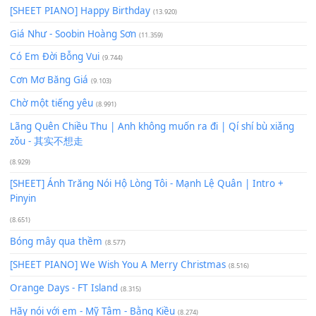
Để lại một bình luận
Bạn phải
đăng nhập
để gửi bình luận.
Xem nhiều nhất
Buông bỏ sự phụ thuộc nơi anh (Pinyin)
(18.942)
Phép Màu (OST Đàn Cá Gỗ)
(15.618)
[SHEET PIANO] Happy Birthday
(13.920)
Giá Như - Soobin Hoàng Sơn
(11.359)
Có Em Đời Bỗng Vui
(9.744)
Cơn Mơ Băng Giá
(9.103)
Chờ một tiếng yêu
(8.991)
Lãng Quên Chiều Thu | Anh không muốn ra đi | Qí shí bù xiǎ
zǒu - 其实不想走