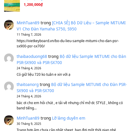
Ông Hoàng Bảy
(8.133)
Avenged Sevenfold - Buried Alive
(8.109)
Sản phẩm dành cho bạn
BEND 4 CHIỀU MTP-5F MEGABEND
1,600,000
₫
Bánh xe Pa600 Pa900
500,000
₫
Bộ mạch phím Pa600 Pa300 Pa700 Cũ
1,200,000
₫
MinhTuan89
trong
[CHIA SẺ] Bộ Dữ Liệu – Sample MI
V1 Cho Đàn Yamaha S750, S950
11 Tháng 7, 2026