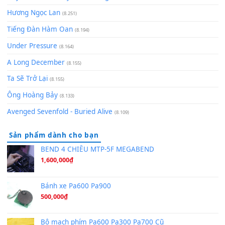
(8.929)
[SHEET] Ánh Trăng Nói Hộ Lòng Tôi - Mạnh Lệ Quân | Intro +
Pinyin
(8.651)
Bóng mây qua thềm
(8.577)
[SHEET PIANO] We Wish You A Merry Christmas
(8.516)
Orange Days - FT Island
(8.315)
Hãy nói với em - Mỹ Tâm - Bằng Kiều
(8.274)
Hương Ngọc Lan
(8.251)
Tiếng Đàn Hàm Oan
(8.194)
Under Pressure
(8.164)
A Long December
(8.155)
Ta Sẽ Trở Lại
(8.155)