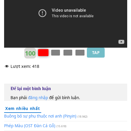
[F#m]
Vẫn giữ em trong
[G]
lòng
Và nhớ
[F#7]
em mỗi lần thu
[Bm]
qua
100
TAP
Lượt xem:
418