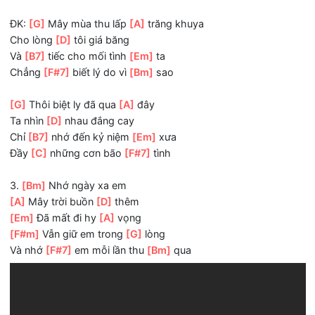
[A]
Mây buồn phương
[D]
xa
[Em]
Có lẽ em bây
[A]
giờ
[F#m]
Đã biết tôi vẫn
[Em]
chờ
Và vẫn
[F#7]
mong em về bên
[Bm]
mình
ĐK:
[G]
Mây mùa thu lấp
[A]
trăng khuya
Cho lòng
[D]
tôi giá băng
Và
[B7]
tiếc cho mối tình
[Em]
ta
Chẳng
[F#7]
biết lý do vì
[Bm]
sao
[G]
Thôi biệt ly đã qua
[A]
đây
Ta nhìn
[D]
nhau đắng cay
Chỉ
[B7]
nhớ đến kỷ niệm
[Em]
xưa
Đầy
[C]
những cơn bão
[F#7]
tình
3.
[Bm]
Nhớ ngày xa em
[A]
Mây trời buồn
[D]
thêm
[Em]
Đã mất đi hy
[A]
vọng