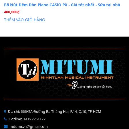
Mỡ tra phím đàn Piano Organ
40,000
₫
THÊM VÀO GIỎ HÀNG