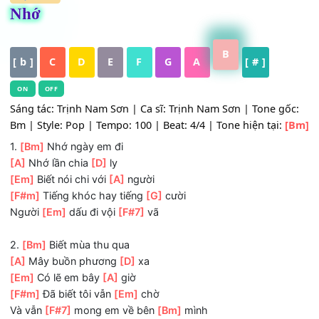
HỢP ÂM
Nhớ
B
[ b ]
C
D
E
F
G
A
[ # ]
ON
OFF
Sáng tác: Trịnh Nam Sơn | Ca sĩ: Trịnh Nam Sơn | Tone g
Bm | Style: Pop | Tempo: 100 | Beat: 4/4 | Tone hiện tại:
1.
[Bm]
Nhớ ngày em đi
[A]
Nhớ lần chia
[D]
ly
[Em]
Biết nói chi với
[A]
người
[F#m]
Tiếng khóc hay tiếng
[G]
cười
Người
[Em]
dấu đi vội
[F#7]
vã
2.
[Bm]
Biết mùa thu qua