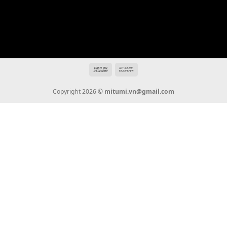
Hotline: 0936 22 90 22
mitumi.vn@gmail.com
THÔNG TIN
Giới Thiệu
Tin Tức
Thanh Toán
Vận Chuyển
Chính Sách Bảo Hành
Liên Hệ
KẾT NỐI CHÚNG TÔI
0936 22 90 22