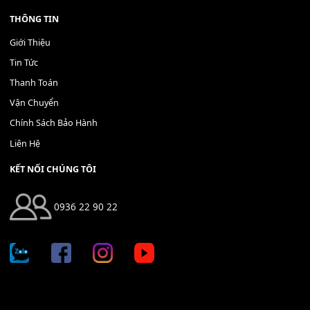
Bộ Nút Đệm Đàn Piano CASIO PX - Giá tốt nhất - Sửa tại n
400,000
₫
THÊM VÀO GIỎ HÀNG
Địa chỉ: 666/5A Đường Ba Tháng Hai, P.14, Q.10, TP HCM