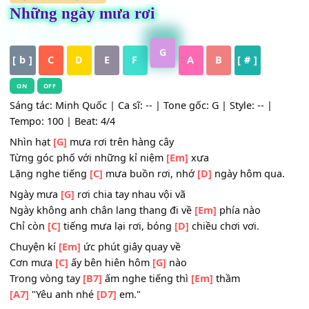
HỢP ÂM
,
Nhạc Trẻ
Những ngày mưa rơi
G
[ b ]
C
D
E
F
A
B
[ # ]
ON
OFF
Sáng tác: Minh Quốc | Ca sĩ: -- | Tone gốc: G | Style: -- |
Tempo: 100 | Beat: 4/4
Nhìn hạt
[G]
mưa rơi trên hàng cây
Từng góc phố với những kỉ niệm
[Em]
xưa
Lặng nghe tiếng
[C]
mưa buồn rơi, nhớ
[D]
ngày hôm qu
Ngày mưa
[G]
rơi chia tay nhau vội vã
Ngày không anh chân lang thang đi về
[Em]
phía nào
Chỉ còn
[C]
tiếng mưa lại rơi, bóng
[D]
chiều chơi vơi.
Chuyện kí
[Em]
ức phút giây quay về