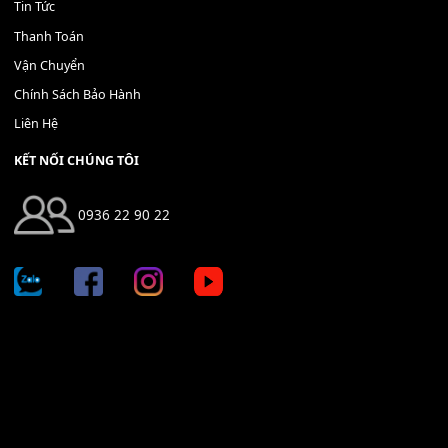
THÊM VÀO GIỎ HÀNG
Địa chỉ: 666/5A Đường Ba Tháng Hai, P.14, Q.10, TP HCM
Hotline: 0936 22 90 22
mitumi.vn@gmail.com
THÔNG TIN