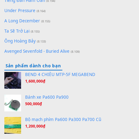
Pinyin
(8.651)
Bóng mây qua thềm
(8.577)
[SHEET PIANO] We Wish You A Merry Christmas
(8.516)
Orange Days - FT Island
(8.315)
Hãy nói với em - Mỹ Tâm - Bằng Kiều
(8.274)
Hương Ngọc Lan
(8.251)
Tiếng Đàn Hàm Oan
(8.194)
Under Pressure
(8.164)
A Long December
(8.155)
Ta Sẽ Trở Lại
(8.155)
Ông Hoàng Bảy
(8.133)
Avenged Sevenfold - Buried Alive
(8.109)