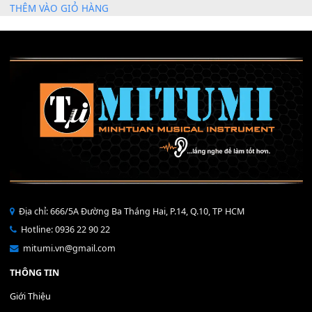
Mỡ tra phím đàn Piano Organ
40,000
₫
THÊM VÀO GIỎ HÀNG
Bộ Nút Đệm Đàn Piano CASIO PX - Giá tốt nhất - Sửa tại n
400,000
₫