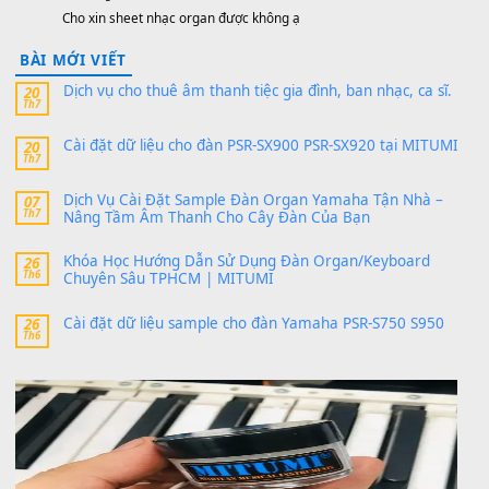
thaibaoduong68
trong
Bộ dữ liệu Sample MITUMI cho
PSR-SX900 và PSR-SX700
24 Tháng 4, 2026
Có giữ liệu 720 ko tuân e xin với ạ
thaitoanorg
trong
Bộ dữ liệu Sample MITUMI cho Đàn
SX900 và PSR-SX700
24 Tháng 4, 2026
bác ơi cho em hỏi chút , e tải về nhưng chỉ mở dc STYLE , khôn
band tiếng…
MinhTuan89
trong
Lỡ làng duyên em
30 Tháng 9, 2025
Trang hợp âm chưa cập nhật sheet, bạn đợi một thời gian nhé
Khách
trong
Lỡ làng duyên em
30 Tháng 9, 2025
Cho xin sheet nhạc organ được không ạ
BÀI MỚI VIẾT
Dịch vụ cho thuê âm thanh tiệc gia đình, ban nhạc, ca s
20