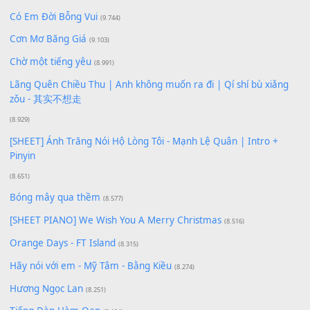
Xem nhiều nhất
Buông bỏ sự phụ thuộc nơi anh (Pinyin)
(18.942)
Phép Màu (OST Đàn Cá Gỗ)
(15.618)
[SHEET PIANO] Happy Birthday
(13.920)
Giá Như - Soobin Hoàng Sơn
(11.359)
Có Em Đời Bỗng Vui
(9.744)
Cơn Mơ Băng Giá
(9.103)
Chờ một tiếng yêu
(8.991)
Lãng Quên Chiều Thu | Anh không muốn ra đi | Qí shí bù xiǎ
zǒu - 其实不想走
(8.929)
[SHEET] Ánh Trăng Nói Hộ Lòng Tôi - Mạnh Lệ Quân | Intro +