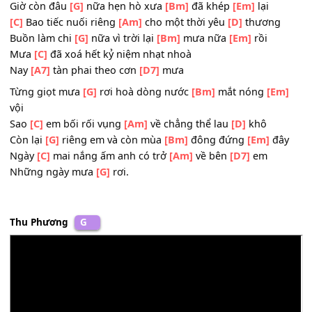
Cơn mưa
[C]
ấy bên hiên hôm
[G]
nào
Trong vòng tay
[B7]
ấm nghe tiếng thì
[Em]
thầm
[A7]
"Yêu anh nhé
[D7]
em."
Giờ còn đâu
[G]
nữa hẹn hò xưa
[Bm]
đã khép
[Em]
lại
[C]
Bao tiếc nuối riêng
[Am]
cho một thời yêu
[D]
thương
Buồn làm chi
[G]
nữa vì trời lại
[Bm]
mưa nữa
[Em]
rồi
Mưa
[C]
đã xoá hết kỷ niệm nhạt nhoà
Nay
[A7]
tàn phai theo cơn
[D7]
mưa
Từng giọt mưa
[G]
rơi hoà dòng nước
[Bm]
mắt nóng
[E
vội
Sao
[C]
em bối rối vụng
[Am]
về chẳng thể lau
[D]
khô
Còn lại
[G]
riêng em và còn mùa
[Bm]
đông đứng
[Em]
đ
Ngày
[C]
mai nắng ấm anh có trở
[Am]
về bên
[D7]
em
Những ngày mưa
[G]
rơi.