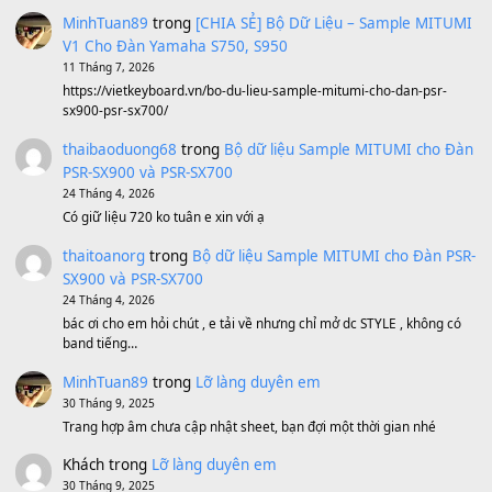
Sản phẩm dành cho bạn
BEND 4 CHIỀU MTP-5F MEGABEND
1,600,000
₫
Bánh xe Pa600 Pa900
500,000
₫
Bộ mạch phím Pa600 Pa300 Pa700 Cũ
1,200,000
₫
MinhTuan89
trong
[CHIA SẺ] Bộ Dữ Liệu – Sample MI
V1 Cho Đàn Yamaha S750, S950
11 Tháng 7, 2026
https://vietkeyboard.vn/bo-du-lieu-sample-mitumi-cho-dan-psr
sx900-psr-sx700/