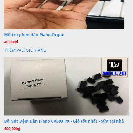
Th7
Cài đặt dữ liệu cho đàn PSR-SX900 PSR-SX920 tại MIT
20
Th7
Dịch Vụ Cài Đặt Sample Đàn Organ Yamaha Tận Nhà 
07
Th7
Nâng Tầm Âm Thanh Cho Cây Đàn Của Bạn
Khóa Học Hướng Dẫn Sử Dụng Đàn Organ/Keyboard
26
Th6
Chuyên Sâu TPHCM | MITUMI
Cài đặt dữ liệu sample cho đàn Yamaha PSR-S750 S95
26
Th6