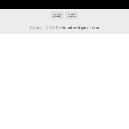
Giới Thiệu
Tin Tức
Thanh Toán
Vận Chuyển
Chính Sách Bảo Hành
Liên Hệ
KẾT NỐI CHÚNG TÔI
0936 22 90 22