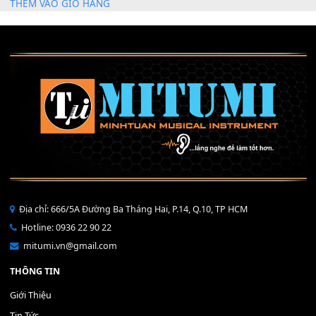
Mỡ tra phím đàn Piano Organ
40,000
₫
THÊM VÀO GIỎ HÀNG
Bộ Nút Đệm Đàn Piano CASIO PX - Giá tốt nhất - Sửa tại n
400,000
₫