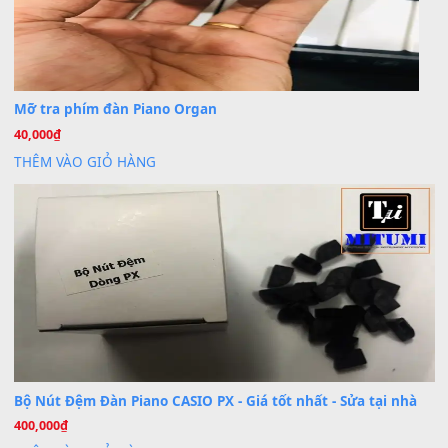
Cài đặt dữ liệu cho đàn PSR-SX900 PSR-SX920 tại MIT
20
Th7
Dịch Vụ Cài Đặt Sample Đàn Organ Yamaha Tận Nhà 
07
Th7
Nâng Tầm Âm Thanh Cho Cây Đàn Của Bạn
Khóa Học Hướng Dẫn Sử Dụng Đàn Organ/Keyboard
26
Th6
Chuyên Sâu TPHCM | MITUMI
Cài đặt dữ liệu sample cho đàn Yamaha PSR-S750 S95
26
Th6