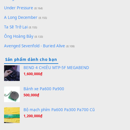
(8.651)
Bóng mây qua thềm
(8.577)
[SHEET PIANO] We Wish You A Merry Christmas
(8.516)
Orange Days - FT Island
(8.315)
Hãy nói với em - Mỹ Tâm - Bằng Kiều
(8.274)
Hương Ngọc Lan
(8.251)
Tiếng Đàn Hàm Oan
(8.194)
Under Pressure
(8.164)
A Long December
(8.155)
Ta Sẽ Trở Lại
(8.155)
Ông Hoàng Bảy
(8.133)
Avenged Sevenfold - Buried Alive
(8.109)