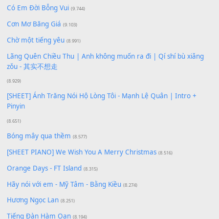
Xem nhiều nhất
Buông bỏ sự phụ thuộc nơi anh (Pinyin)
(18.942)
Phép Màu (OST Đàn Cá Gỗ)
(15.618)
[SHEET PIANO] Happy Birthday
(13.920)
Giá Như - Soobin Hoàng Sơn
(11.359)
Có Em Đời Bỗng Vui
(9.744)
Cơn Mơ Băng Giá
(9.103)
Chờ một tiếng yêu
(8.991)
Lãng Quên Chiều Thu | Anh không muốn ra đi | Qí shí bù xiǎ
zǒu - 其实不想走
(8.929)
[SHEET] Ánh Trăng Nói Hộ Lòng Tôi - Mạnh Lệ Quân | Intro +
Pinyin