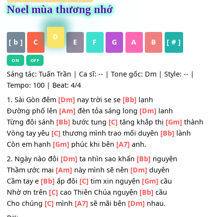
HỢP ÂM
,
Nhạc Trữ Tình
Noel mùa thương nhớ
D
[ b ]
C
E
F
G
A
B
[ # ]
ON
OFF
Sáng tác: Tuấn Trần | Ca sĩ: -- | Tone gốc: Dm | Style: -- |
Tempo: 100 | Beat: 4/4
1. Sài Gòn đêm
[Dm]
nay trời se se
[Bb]
lạnh
Đường phố lên
[Am]
đèn tỏa sáng long
[Dm]
lanh
Từng đôi sánh
[Bb]
bước tung
[C]
tăng khắp thị
[Gm]
thà
Vòng tay yêu
[C]
thương mình trao mối duyên
[Bb]
lành
Còn em hạnh
[Gm]
phúc khi bên
[A7]
anh.
2. Ngày nào đôi
[Dm]
ta nhìn sao khấn
[Bb]
nguyện
Thầm ước mai
[Am]
này mình sẽ nên
[Dm]
duyên