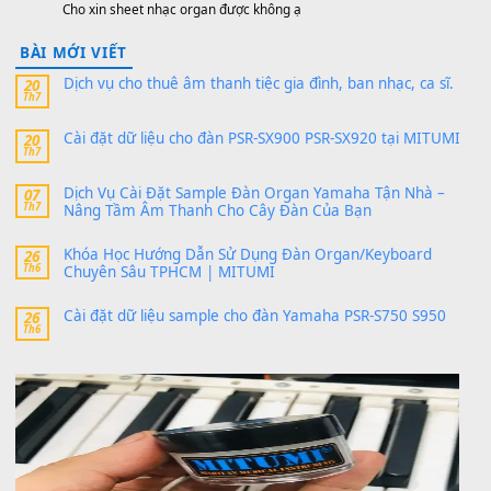
PSR-SX900 và PSR-SX700
24 Tháng 4, 2026
Có giữ liệu 720 ko tuân e xin với ạ
thaitoanorg
trong
Bộ dữ liệu Sample MITUMI cho Đàn
SX900 và PSR-SX700
24 Tháng 4, 2026
bác ơi cho em hỏi chút , e tải về nhưng chỉ mở dc STYLE , khôn
band tiếng…
MinhTuan89
trong
Lỡ làng duyên em
30 Tháng 9, 2025
Trang hợp âm chưa cập nhật sheet, bạn đợi một thời gian nhé
Khách
trong
Lỡ làng duyên em
30 Tháng 9, 2025
Cho xin sheet nhạc organ được không ạ
BÀI MỚI VIẾT
Dịch vụ cho thuê âm thanh tiệc gia đình, ban nhạc, ca s
20
Th7