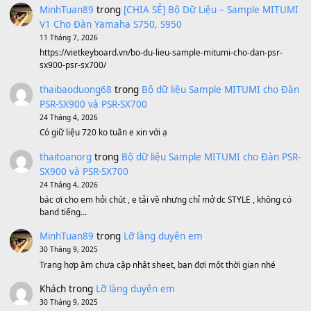
Sản phẩm dành cho bạn
BEND 4 CHIỀU MTP-5F MEGABEND
1,600,000
₫
Bánh xe Pa600 Pa900
500,000
₫
Bộ mạch phím Pa600 Pa300 Pa700 Cũ
1,200,000
₫
MinhTuan89
trong
[CHIA SẺ] Bộ Dữ Liệu – Sample MI
V1 Cho Đàn Yamaha S750, S950
11 Tháng 7, 2026
https://vietkeyboard.vn/bo-du-lieu-sample-mitumi-cho-dan-psr
sx900-psr-sx700/
thaibaoduong68
trong
Bộ dữ liệu Sample MITUMI cho