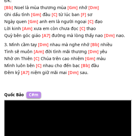
Cầm tay e
[Bb]
ấp đôi
[C]
tim xin nguyện
[Gm]
cầu
Nhờ ơn trên
[C]
cao Thiên Chúa nguyện
[Bb]
cầu
Cho chúng
[C]
mình
[A7]
sẽ mãi bên
[Dm]
nhau.
ĐK:
[Bb]
Noel là mùa thương mùa
[Gm]
nhớ
[Dm]
Ghi dấu tình
[Gm]
đầu
[C]
từ lúc ban
[F]
sơ
Ngày quen
[Gm]
anh em là người ngoại
[C]
đạo
Lời kinh
[Am]
xưa em còn chưa đọc
[C]
thạo
Quỳ bên góc giáo
[A7]
đường mà lòng thấy nao
[Dm]
nao
3. Mình cầm tay
[Dm]
nhau mà nghe nhớ
[Bb]
nhiều
Tình sẽ muôn
[Am]
đời tình mãi thương
[Dm]
yêu
Nhờ ơn Thiên
[C]
Chúa trên cao nhiệm
[Gm]
màu
Mình luôn bên
[C]
nhau cho đến bạc
[Bb]
đầu
Đêm kỷ
[A7]
niệm giữ mãi mai
[Dm]
sau.
Quốc Bảo
C#m