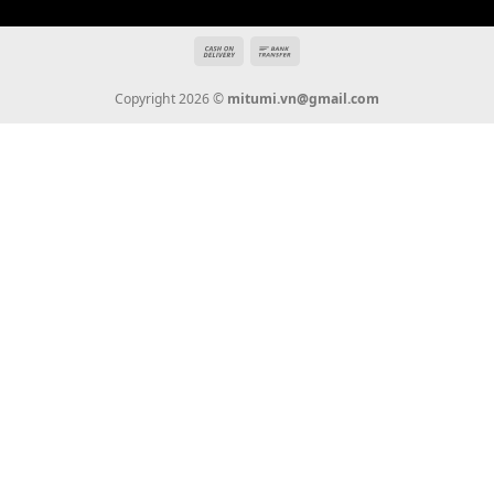
Giới Thiệu
Tin Tức
Thanh Toán
Vận Chuyển
Chính Sách Bảo Hành
Liên Hệ
KẾT NỐI CHÚNG TÔI
0936 22 90 22