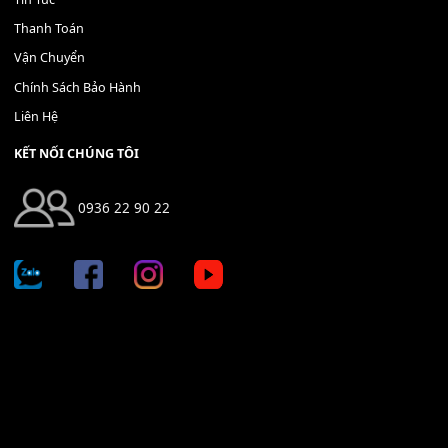
THÊM VÀO GIỎ HÀNG
Địa chỉ: 666/5A Đường Ba Tháng Hai, P.14, Q.10, TP HCM
Hotline: 0936 22 90 22
mitumi.vn@gmail.com
THÔNG TIN