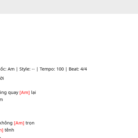
one gốc: Am | Style: -- | Tempo: 100 | Beat: 4/4
ên
[D]
trời
vẫn không quay
[Am]
lại
[D]
đêm
ình