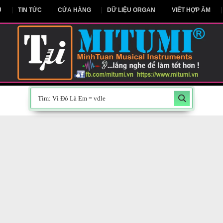
NG CHỦ
TIN TỨC
CỬA HÀNG
DỮ LIỆU ORGAN
V