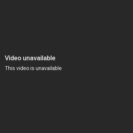
m]
ơi