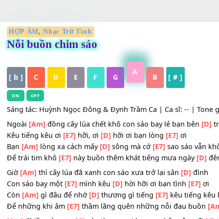
HỢP ÂM
,
Nhạc Trữ Tình
Nỗi buồn chim sáo
A
[ b ]
C
D
E
F
G
B
[ # ]
ON
OFF
Sáng tác: Huỳnh Ngọc Đông & Đynh Trầm Ca | Ca sĩ: -- | T
Ngoài
[Am]
đồng cây lúa chết khô con sáo bay lẻ bạn b
Kêu tiếng kêu ơi
[E7]
hỡi, ơi
[D]
hỡi ơi bạn lòng
[E7]
ơi
Bạn
[Am]
lòng xa cách mấy
[D]
sông mà cớ
[E7]
sao sáo 
Để trái tim khô
[E7]
này buồn thêm khát tiếng mưa ngày
Giờ
[Am]
thì cây lúa đã xanh con sáo xưa trở lại sân
[D]
đ