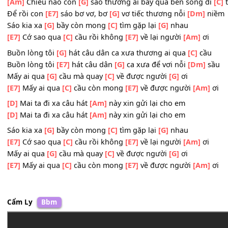
Con sáo bay một
[E7]
mình kêu
[D]
hời hỡi ơi bạn tình
[E
Còn
[Am]
gì đâu để nhớ
[D]
thương gì tiếng
[E7]
kêu tiế
Để những khi âm
[E7]
thầm lãng quên những nỗi đau b
[Am]
Chiều nào con
[G]
sáo thương ai bay qua bên sông
Để rồi con
[E7]
sáo bơ vơ, bơ
[G]
vơ tiếc thương nỗi
[Dm]
Sáo kia xa
[G]
bầy còn mong
[C]
tìm gặp lại
[G]
nhau
[E7]
Cớ sao qua
[C]
cầu rồi không
[E7]
về lại người
[Am]
ơ
Buồn lòng tôi
[G]
hát câu dân ca xưa thương ai qua
[C]
c
Buồn lòng tôi
[E7]
hát câu dân
[G]
ca xưa để vơi nỗi
[Dm
Mấy ai qua
[G]
cầu mà quay
[C]
về được người
[G]
ơi
[E7]
Mấy ai qua
[C]
cầu còn mong
[E7]
về được người
[A
[D]
Mai ta đi xa câu hát
[Am]
này xin gửi lại cho em
[D]
Mai ta đi xa câu hát
[Am]
này xin gửi lại cho em
Sáo kia xa
[G]
bầy còn mong
[C]
tìm gặp lại
[G]
nhau
[E7]
Cớ sao qua
[C]
cầu rồi không
[E7]
về lại người
[Am]
ơ
Mấy ai qua
[G]
cầu mà quay
[C]
về được người
[G]
ơi