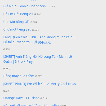
10
Lượt xem:
134
Để lại một bình luận
Bạn phải
đăng nhập
để gửi bình luận.
Xem nhiều nhất
Buông bỏ sự phụ thuộc nơi anh (Pinyin)
(18.942)
Phép Màu (OST Đàn Cá Gỗ)
(15.618)
[SHEET PIANO] Happy Birthday
(13.920)
Giá Như - Soobin Hoàng Sơn
(11.359)
Có Em Đời Bỗng Vui
(9.744)