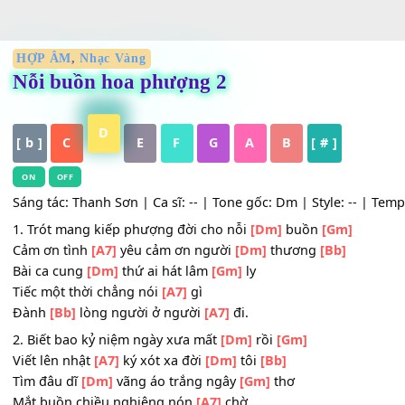
HỢP ÂM
,
Nhạc Vàng
Nỗi buồn hoa phượng 2
D
[ b ]
C
E
F
G
A
B
[ # ]
ON
OFF
Sáng tác: Thanh Sơn | Ca sĩ: -- | Tone gốc: Dm | Style: --
1. Trót mang kiếp phượng đời cho nỗi
[Dm]
buồn
[Gm]
Cảm ơn tình
[A7]
yêu cảm ơn người
[Dm]
thương
[Bb]
Bài ca cung
[Dm]
thứ ai hát lâm
[Gm]
ly
Tiếc một thời chẳng nói
[A7]
gì
Đành
[Bb]
lòng người ở người
[A7]
đi.