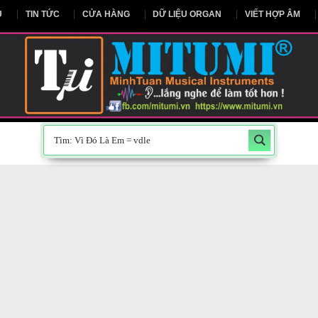
NG CHỦ
TIN TỨC
CỬA HÀNG
DỮ LIỆU ORGAN
V