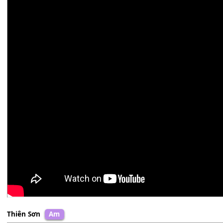
Mộng Thi
Ebm