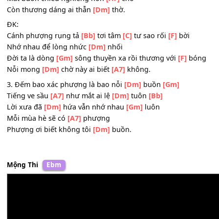
2. Biết bao kỷ niệm ngày xưa mất
[Dm]
rồi
[Gm]
Viết lên nhật
[A7]
ký xót xa đời
[Dm]
tôi
[Bb]
Tìm đâu dĩ
[Dm]
vãng áo trắng ngây
[Gm]
thơ
Mắt buồn chiều nghiêng nón
[A7]
chờ
Còn thương dáng ai thẫn
[Dm]
thờ.
ĐK:
Cánh phượng rụng tả
[Bb]
tơi tâm
[C]
tư sao rối
[F]
bời
Nhớ nhau để lòng nhức
[Dm]
nhối
Đời ta là dòng
[Gm]
sông thuyền xa rồi thương với
[F]
bó
Nỗi mong
[Dm]
chờ này ai biết
[A7]
không.
3. Đếm bao xác phượng là bao nỗi
[Dm]
buồn
[Gm]
Tiếng ve sầu
[A7]
như mắt ai lệ
[Dm]
tuôn
[Bb]
Lời xưa đã
[Dm]
hứa vẫn nhớ nhau
[Gm]
luôn
Mỗi mùa hè sẽ có
[A7]
phượng
Phượng ơi biết không tôi
[Dm]
buồn.