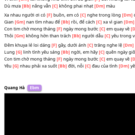
Trong
[Gm]
mơ thấy dáng
[Bb]
em luôn gần
[Dm]
bên
Nhìn
[Gm]
hạt mưa cuộn bay lòng thương
[F]
nhớ người
Vì
[Bb]
sao hỡi hãy
[F]
mang yêu thương về
[Dm]
đây
Vì tình
[Gm]
tôi không như tình em dù gian
[F]
dối nhưng
Dù mưa
[Bb]
nắng vẫn
[C]
không phai nhạt
[Dm]
màu
Xa nhau người ơi có
[F]
buồn, em có
[C]
nghe trong lòn
Gian
[Gm]
nan tìm nhau để
[Bb]
rồi, để cách
[C]
xa vì gi
Con tim chờ mong tháng
[F]
ngày mong bước
[C]
em qua
Thôi
[Gm]
không hờn than trách
[Bb]
người dẫu
[C]
yêu 
Đêm khuya lẻ loi dáng
[F]
gầy, dưới ánh
[C]
trăng nghe l
Lung
[G]
linh tình yêu sáng
[Bb]
ngời, em hãy
[C]
quên n
Con tim chờ mong tháng
[F]
ngày mong bước
[C]
em qua
Yêu
[G]
nhau phải xa suốt
[Bb]
đời, nỗi
[C]
đau của tình
[
Quang Hà
Ebm