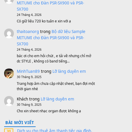
Bánh xe Pa600 Pa900
500,000
₫
Bộ mạch phím Pa600 Pa300 Pa700
Cũ
1,200,000
₫
MinhTuan89
trong
[CHIA SẺ] Bộ Dữ Liệu
– Sample MITUMI V1 Cho Đàn Yamaha
S750, S950
11 Tháng 7, 2026
https://vietkeyboard.vn/bo-du-lieu-sample-
mitumi-cho-dan-psr-sx900-psr-sx700/
thaibaoduong68
trong
Bộ dữ liệu Sample
MITUMI cho Đàn PSR-SX900 và PSR-
SX700
24 Tháng 4, 2026
Có giữ liệu 720 ko tuân e xin với ạ