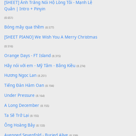
Giá Như - Soobin Hoàng Sơn
(11.359)
Có Em Đời Bỗng Vui
(9.744)
Cơn Mơ Băng Giá
(9.103)
Chờ một tiếng yêu
(8.991)
Lãng Quên Chiều Thu | Anh không muốn ra đi |
Qí shí bù xiǎng zǒu - 其实不想走
(8.929)
[SHEET] Ánh Trăng Nói Hộ Lòng Tôi - Mạnh Lệ
Quân | Intro + Pinyin
(8.651)
Bóng mây qua thềm
(8.577)
[SHEET PIANO] We Wish You A Merry Christmas
(8.516)