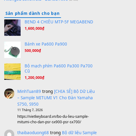
Orange Days - FT Island
(8.315)
Hãy nói với em - Mỹ Tâm - Bằng Kiều
(8.274)
Hương Ngọc Lan
(8.251)
Tiếng Đàn Hàm Oan
(8.194)
Under Pressure
(8.164)
A Long December
(8.155)
Ta Sẽ Trở Lại
(8.155)
Ông Hoàng Bảy
(8.133)
Avenged Sevenfold - Buried Alive
(8.109)
Sản phẩm dành cho bạn
BEND 4 CHIỀU MTP-5F MEGABEND
1,600,000
₫