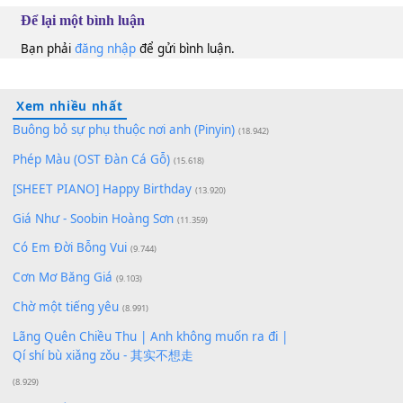
10
Lượt xem:
158
Để lại một bình luận
Bạn phải
đăng nhập
để gửi bình luận.
Xem nhiều nhất
Buông bỏ sự phụ thuộc nơi anh (Pinyin)
(18.942)
Phép Màu (OST Đàn Cá Gỗ)
(15.618)
[SHEET PIANO] Happy Birthday
(13.920)