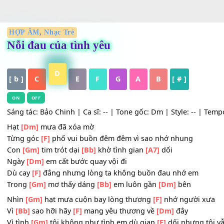
HỢP ÂM
,
Nhạc Trẻ
Nỗi đau của tình yêu
D
[ b ]
C
E
F
G
A
B
[ # ]
ON
OFF
Sáng tác: Bảo Chinh | Ca sĩ: -- | Tone gốc: Dm | Style: -- 
Hạt
[Dm]
mưa đã xóa mờ
Từng góc
[F]
phố vui buồn đêm đêm vì sao nhớ nhung
Con
[Gm]
tim trót dại
[Bb]
khờ tình gian
[A7]
dối
Ngày
[Dm]
em cất bước quay vội đi
Dù cay
[F]
đắng nhưng lòng ta không buồn đau nhớ em