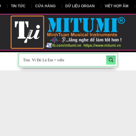
NG CHỦ
TIN TỨC
CỬA HÀNG
DỮ LIỆU ORGAN
V