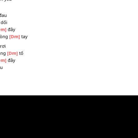
 xưa
 tôi vẫn yêu
g
[Dm]
đau
an
[Dm]
dối
y về
[Dm]
đây
trong vòng
[Dm]
tay
ệ
[Dm]
rơi
gày giông
[Dm]
tố
y về
[Dm]
đây
Dm]
yêu