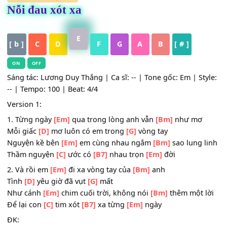
HỢP ÂM
,
Nhạc Trẻ
Nỗi đau xót xa
E
[ b ]
C
D
F
G
A
B
[ # ]
ON
OFF
Sáng tác: Lương Duy Thắng | Ca sĩ: -- | Tone gốc: Em | St
-- | Tempo: 100 | Beat: 4/4
Version 1:
1. Từng ngày
[Em]
qua trong lòng anh vẫn
[Bm]
như mơ
Mỗi giấc
[D]
mơ luôn có em trong
[G]
vòng tay
Nguyện kề bên
[Em]
em cùng nhau ngắm
[Bm]
sao lung 
Thầm nguyện
[C]
ước có
[B7]
nhau trọn
[Em]
đời
2. Và rồi em
[Em]
đi xa vòng tay của
[Bm]
anh
Tình
[D]
yêu giờ đã vụt
[G]
mất