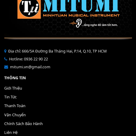
Mỡ tra phím đàn Piano Organ
40,000
₫
THÊM VÀO GIỎ HÀNG
Bộ Nút Đệm Đàn Piano CASIO PX - Giá tốt nhất - Sửa tại n
400,000
₫
THÊM VÀO GIỎ HÀNG