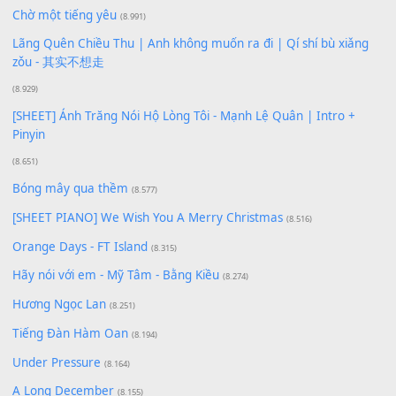
(18.942)
Phép Màu (OST Đàn Cá Gỗ)
(15.618)
[SHEET PIANO] Happy Birthday
(13.920)
Giá Như - Soobin Hoàng Sơn
(11.359)
Có Em Đời Bỗng Vui
(9.744)
Cơn Mơ Băng Giá
(9.103)
Chờ một tiếng yêu
(8.991)
Lãng Quên Chiều Thu | Anh không muốn ra đi | Qí shí bù xiǎ
zǒu - 其实不想走
(8.929)
[SHEET] Ánh Trăng Nói Hộ Lòng Tôi - Mạnh Lệ Quân | Intro +
Pinyin
(8.651)
Bóng mây qua thềm
(8.577)