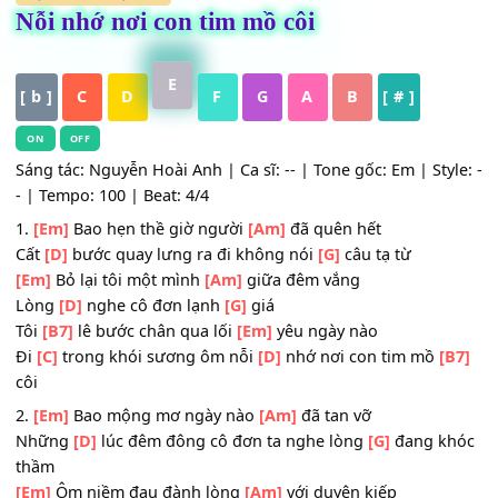
HỢP ÂM
,
Nhạc Trẻ
Nỗi nhớ nơi con tim mồ côi
E
[ b ]
C
D
F
G
A
B
[ # ]
ON
OFF
Sáng tác: Nguyễn Hoài Anh | Ca sĩ: -- | Tone gốc: Em | Sty
- | Tempo: 100 | Beat: 4/4
1.
[Em]
Bao hẹn thề giờ người
[Am]
đã quên hết
Cất
[D]
bước quay lưng ra đi không nói
[G]
câu tạ từ
[Em]
Bỏ lại tôi một mình
[Am]
giữa đêm vắng
Lòng
[D]
nghe cô đơn lạnh
[G]
giá
Tôi
[B7]
lê bước chân qua lối
[Em]
yêu ngày nào
Đi
[C]
trong khói sương ôm nỗi
[D]
nhớ nơi con tim mồ
[
côi