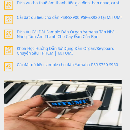
thaitoanorg
trong
Bộ dữ liệu Sample MITUMI cho Đàn
SX900 và PSR-SX700
24 Tháng 4, 2026
bác ơi cho em hỏi chút , e tải về nhưng chỉ mở dc STYLE , khôn
band tiếng…
MinhTuan89
trong
Lỡ làng duyên em
30 Tháng 9, 2025
Trang hợp âm chưa cập nhật sheet, bạn đợi một thời gian nhé
Khách
trong
Lỡ làng duyên em
30 Tháng 9, 2025
Cho xin sheet nhạc organ được không ạ
BÀI MỚI VIẾT
Dịch vụ cho thuê âm thanh tiệc gia đình, ban nhạc, ca s
20
Th7
Cài đặt dữ liệu cho đàn PSR-SX900 PSR-SX920 tại MIT
20
Th7