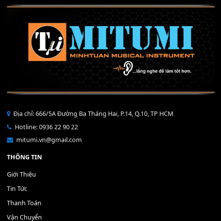
40,000
₫
THÊM VÀO GIỎ HÀNG
Bộ Nút Đệm Đàn Piano CASIO PX - Giá tốt nhất - Sửa tại n
400,000
₫
THÊM VÀO GIỎ HÀNG