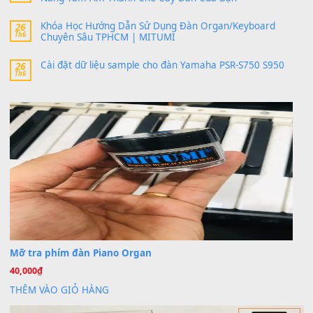
bác ơi cho em hỏi chút , e tải về nhưng chỉ mở dc STYLE , khôn
band tiếng…
MinhTuan89
trong
Lỡ làng duyên em
30 Tháng 9, 2025
Trang hợp âm chưa cập nhật sheet, bạn đợi một thời gian nhé
Khách
trong
Lỡ làng duyên em
30 Tháng 9, 2025
Cho xin sheet nhạc organ được không ạ
BÀI MỚI VIẾT
Dịch vụ cho thuê âm thanh tiệc gia đình, ban nhạc, ca s
20
Th7
Cài đặt dữ liệu cho đàn PSR-SX900 PSR-SX920 tại MIT
20
Th7
Dịch Vụ Cài Đặt Sample Đàn Organ Yamaha Tận Nhà 
07
Th7
Nâng Tầm Âm Thanh Cho Cây Đàn Của Bạn
Khóa Học Hướng Dẫn Sử Dụng Đàn Organ/Keyboard
26