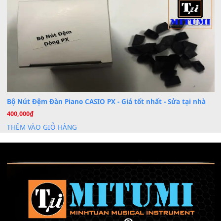
Th6
Chuyên Sâu TPHCM | MITUMI
Cài đặt dữ liệu sample cho đàn Yamaha PSR-S750 S95
26
Th6
Mỡ tra phím đàn Piano Organ
40,000
₫
THÊM VÀO GIỎ HÀNG