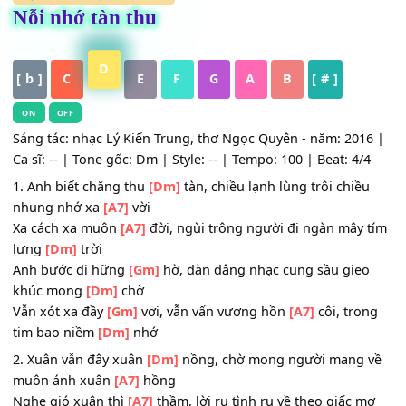
HỢP ÂM
,
Nhạc Trữ Tình
Nỗi nhớ tàn thu
D
[ b ]
C
E
F
G
A
B
[ # ]
ON
OFF
Sáng tác: nhạc Lý Kiến Trung, thơ Ngọc Quyên - năm: 201
Ca sĩ: -- | Tone gốc: Dm | Style: -- | Tempo: 100 | Beat: 4/
1. Anh biết chăng thu
[Dm]
tàn, chiều lạnh lùng trôi chiề
nhung nhớ xa
[A7]
vời
Xa cách xa muôn
[A7]
đời, ngùi trông người đi ngàn mây
lưng
[Dm]
trời
Anh bước đi hững
[Gm]
hờ, đàn dâng nhạc cung sầu gie
khúc mong
[Dm]
chờ
Vẫn xót xa đầy
[Gm]
vơi, vẫn vấn vương hồn
[A7]
côi, tro