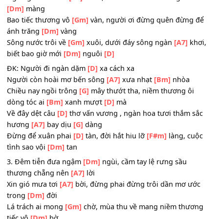
tim bao niềm
[Dm]
nhớ
2. Xuân vẫn đây xuân
[Dm]
nồng, chờ mong người mang
muôn ánh xuân
[A7]
hồng
Nghe gió xuân thì
[A7]
thầm, lời ru tình ru về theo giấc 
[Dm]
màng
Bao tiếc thương vô
[Gm]
vàn, người ơi đừng quên đừng 
ánh trăng
[Dm]
vàng
Sông nước trôi về
[Gm]
xuôi, dưới đáy sông ngàn
[A7]
kh
biết bao giờ mới
[Dm]
nguôi
[D]
ĐK: Người đi ngàn dặm
[D]
xa cách xa
Người còn hoài mơ bến sông
[A7]
xưa nhạt
[Bm]
nhòa
Chiều nay ngồi trông
[G]
mây thướt tha, niềm thương ôi
dòng tóc ai
[Bm]
xanh mượt
[D]
mà
Về đây dệt câu
[D]
thơ vấn vương , ngàn hoa tươi thắm s
hương
[A7]
bay dịu
[G]
dàng
Đừng để xuân phai
[D]
tàn, đời hắt hiu lỡ
[F#m]
làng, cu
tình sao vội
[Dm]
tan