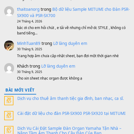
Bộ mạch phím Pa600 Pa300 Pa700 Cũ
1,200,000
₫
MinhTuan89
trong
[CHIA SẺ] Bộ Dữ Liệu – Sample MI
V1 Cho Đàn Yamaha S750, S950
11 Tháng 7, 2026
https://vietkeyboard.vn/bo-du-lieu-sample-mitumi-cho-dan-psr
sx900-psr-sx700/
thaibaoduong68
trong
Bộ dữ liệu Sample MITUMI cho
PSR-SX900 và PSR-SX700
24 Tháng 4, 2026
Có giữ liệu 720 ko tuân e xin với ạ
thaitoanorg
trong
Bộ dữ liệu Sample MITUMI cho Đàn
SX900 và PSR-SX700
24 Tháng 4, 2026