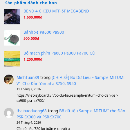
Hãy nói với em - Mỹ Tâm - Bằng Kiều
(8.274)
Hương Ngọc Lan
(8.251)
Tiếng Đàn Hàm Oan
(8.194)
Under Pressure
(8.164)
A Long December
(8.155)
Ta Sẽ Trở Lại
(8.155)
Ông Hoàng Bảy
(8.133)
Avenged Sevenfold - Buried Alive
(8.109)
Sản phẩm dành cho bạn
BEND 4 CHIỀU MTP-5F MEGABEND
1,600,000
₫
Bánh xe Pa600 Pa900
500,000
₫