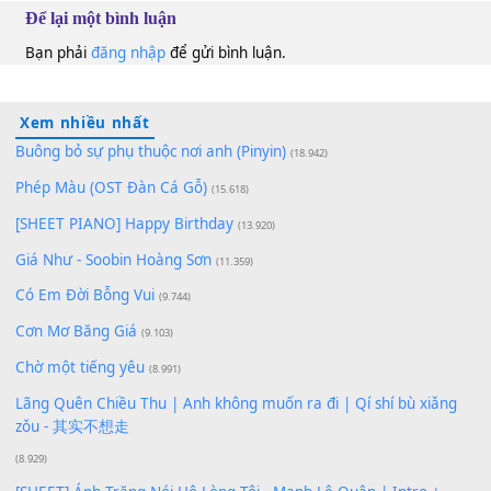
100
TAP
Lượt xem:
163
Để lại một bình luận
Bạn phải
đăng nhập
để gửi bình luận.
Xem nhiều nhất
Buông bỏ sự phụ thuộc nơi anh (Pinyin)
(18.942)
Phép Màu (OST Đàn Cá Gỗ)
(15.618)
[SHEET PIANO] Happy Birthday
(13.920)