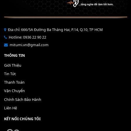
Bộ Nút Đệm Đàn Piano CASIO PX - Giá tốt nhất - Sửa tại n
400,000
₫
THÊM VÀO GIỎ HÀNG