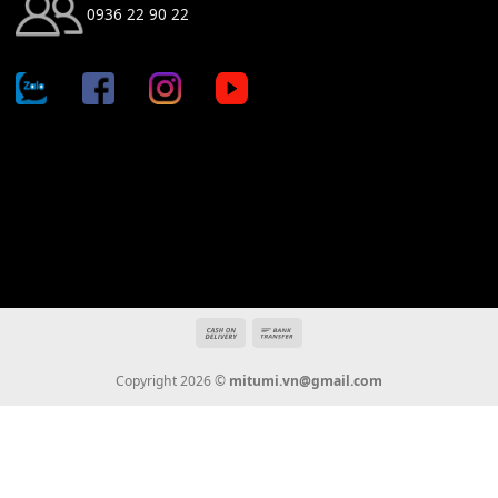
Địa chỉ: 666/5A Đường Ba Tháng Hai, P.14, Q.10, TP HCM
Hotline: 0936 22 90 22
mitumi.vn@gmail.com
THÔNG TIN
Giới Thiệu
Tin Tức
Thanh Toán
Vận Chuyển
Chính Sách Bảo Hành