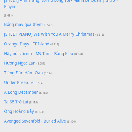
Giá Như - Soobin Hoàng Sơn
(11.359)
Có Em Đời Bỗng Vui
(9.744)
Cơn Mơ Băng Giá
(9.103)
Chờ một tiếng yêu
(8.991)
Lãng Quên Chiều Thu | Anh không muốn ra đi | Qí shí bù xiǎ
zǒu - 其实不想走
(8.929)
[SHEET] Ánh Trăng Nói Hộ Lòng Tôi - Mạnh Lệ Quân | Intro +
Pinyin
(8.651)
Bóng mây qua thềm
(8.577)
[SHEET PIANO] We Wish You A Merry Christmas
(8.516)
Orange Days - FT Island
(8.315)