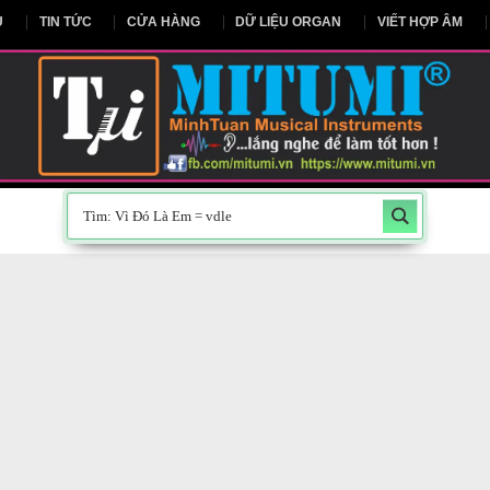
NG CHỦ
TIN TỨC
CỬA HÀNG
DỮ LIỆU ORGAN
V