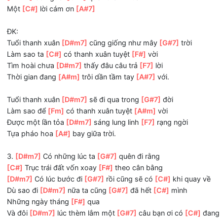
[D#m7]
Có người
[G#7]
gặt thanh xuân
Thật
[Fm]
nhiều vết thương
[A#7]
[D#m7]
Có người
[G#7]
nợ thanh xuân
Một
[C#]
lời xin
[F#]
lỗi
[D#m7]
Có người
[G#7]
quên thanh xuân
Một
[C#]
lời cám ơn
[A#7]
ĐK:
Tuổi thanh xuân
[D#m7]
cũng giống như mây
[G#7]
trời
Làm sao ta
[C#]
có thanh xuân tuyệt
[F#]
vời
Tìm hoài chưa
[D#m7]
thấy đâu câu trả
[F7]
lời
Thời gian đang
[A#m]
trôi dần tầm tay
[A#7]
với.
Tuổi thanh xuân
[D#m7]
sẽ đi qua trong
[G#7]
đời
Làm sao để
[Fm]
có thanh xuân tuyệt
[A#m]
vời
Được một lần tỏa
[D#m7]
sáng lung linh
[F7]
rạng ngời