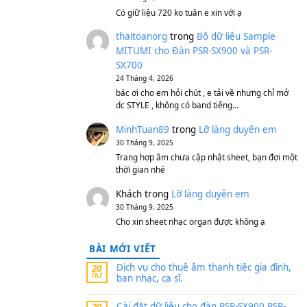
S750, S950
11 Tháng 7, 2026
https://vietkeyboard.vn/b
mitumi-cho-dan-psr-sx900
thaibaoduong68
tron
MITUMI cho Đàn PSR-S
SX700
24 Tháng 4, 2026
Có giữ liệu 720 ko tuân e x
thaitoanorg
trong
Bộ 
MITUMI cho Đàn PSR-S
SX700
24 Tháng 4, 2026
bác ơi cho em hỏi chút , e
dc STYLE , không có band
MinhTuan89
trong
Lỡ 
30 Tháng 9, 2025