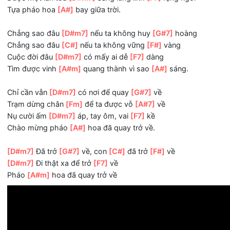
ĐK:
Tuổi thanh xuân
[D#m7]
cũng giống như mây
[G#7]
trời
Làm sao ta
[C#]
có thanh xuân tuyệt
[F#]
vời
Tìm hoài chưa
[D#m7]
thấy đâu câu trả
[F7]
lời
Thời gian đang
[A#m]
trôi dần tầm tay
[A#7]
với.
Tuổi thanh xuân
[D#m7]
sẽ đi qua trong
[G#7]
đời
Làm sao để
[Fm]
có thanh xuân tuyệt
[A#m]
vời
Được một lần tỏa
[D#m7]
sáng lung linh
[F7]
rạng ngời
Tựa pháo hoa
[A#]
bay giữa trời.
Chẳng sao đâu
[D#m7]
nếu ta không huy
[G#7]
hoàng
Chẳng sao đâu
[C#]
nếu ta không vững
[F#]
vàng
Cuộc đời đâu
[D#m7]
có mấy ai dễ
[F7]
dàng
Tìm được vinh
[A#m]
quang thành vì sao
[A#]
sáng.