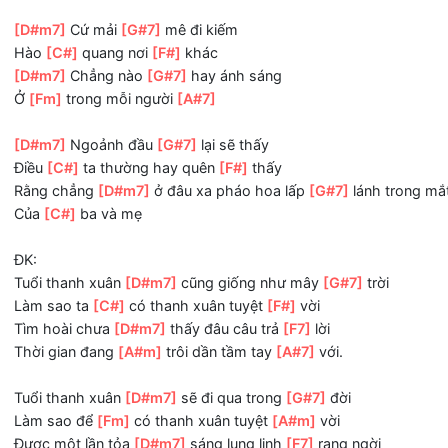
Tựa pháo hoa
[A#]
bay giữa trời.
3.
[D#m7]
Có những lúc ta
[G#7]
quên đi rằng
[C#]
Trục trái đất vốn xoay
[F#]
theo cân bằng
[D#m7]
Có lúc bước đi
[G#7]
rồi cũng sẽ có
[C#]
khi qua
Dù sao đi
[D#m7]
nữa ta cũng
[G#7]
đã hết
[C#]
mình
Những ngày tháng
[F#]
qua
Và đôi
[D#m7]
lúc thèm lắm một
[G#7]
câu bạn ơi có
[C#
[D#m7]
Cứ mải
[G#7]
mê đi kiếm
Hào
[C#]
quang nơi
[F#]
khác
[D#m7]
Chẳng nào
[G#7]
hay ánh sáng
Ở
[Fm]
trong mỗi người
[A#7]
[D#m7]
Ngoảnh đầu
[G#7]
lại sẽ thấy
Điều
[C#]
ta thường hay quên
[F#]
thấy
Rằng chẳng
[D#m7]
ở đâu xa pháo hoa lấp
[G#7]
lánh tr
Của
[C#]
ba và mẹ