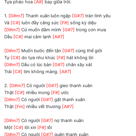
Tuổi thanh xuân
[D#m7]
sẽ đi qua trong
[G#7]
đời
Làm sao để
[Fm]
có thanh xuân tuyệt
[A#m]
vời
Được một lần tỏa
[D#m7]
sáng lung linh
[F7]
rạng ngời
Tựa pháo hoa
[A#]
bay giữa trời.
1.
[D#m7]
Thanh xuân luôn ngập
[G#7]
tràn tình yêu
Và
[C#]
luôn đầy căng sức
[F#]
sống kỳ diệu
[D#m7]
Cứ muốn đắm mình
[G#7]
trong cơn mưa
Dẫu
[C#]
mai cảm lạnh
[A#7]
[D#m7]
Muốn bước đến tận
[G#7]
cùng thế giới
Tự
[C#]
do tựa như khúc
[F#]
hát không lời
[D#m7]
Dẫu có lúc bàn
[G#7]
chân xây xát
Trái
[C#]
tim không màng.
[A#7]
2.
[D#m7]
Có người
[G#7]
gieo thanh xuân
Thật
[C#]
nhiều mong
[F#]
ước