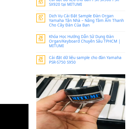
Trang hợp âm chưa cập nh
thời gian nhé
Khách
trong
Lỡ làng 
30 Tháng 9, 2025
Cho xin sheet nhạc organ
BÀI MỚI VIẾT
Dịch vụ cho thuê âm th
20
Th7
ban nhạc, ca sĩ.
Cài đặt dữ liệu cho đà
20
Th7
SX920 tại MITUMI
Dịch Vụ Cài Đặt Samp
07
Th7
Yamaha Tận Nhà – N
Cho Cây Đàn Của Bạn
Khóa Học Hướng Dẫn 
26
Th6
Organ/Keyboard Chuy
MITUMI