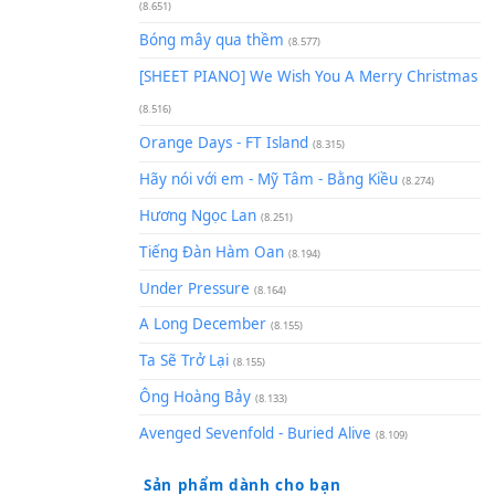
(8.929)
[SHEET] Ánh Trăng Nói Hộ Lò
Quân | Intro + Pinyin
(8.651)
Bóng mây qua thềm
(8.577)
[SHEET PIANO] We Wish You 
(8.516)
Orange Days - FT Island
(8.315)
Hãy nói với em - Mỹ Tâm - Bằ
Hương Ngọc Lan
(8.251)
Tiếng Đàn Hàm Oan
(8.194)
Under Pressure
(8.164)
A Long December
(8.155)