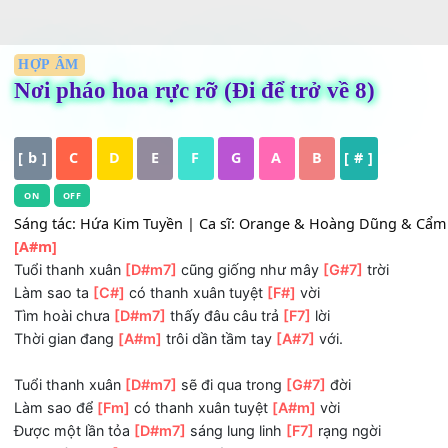
HỢP ÂM
Nơi pháo hoa rực rỡ (Đi để trở về 8)
[ b ]
C
D
E
F
G
A
B
[ # ]
ON
OFF
Sáng tác: Hứa Kim Tuyền | Ca sĩ: Orange & Hoàng Dũng & 
[A#m]
Tuổi thanh xuân
[D#m7]
cũng giống như mây
[G#7]
trời
Làm sao ta
[C#]
có thanh xuân tuyệt
[F#]
vời
Tìm hoài chưa
[D#m7]
thấy đâu câu trả
[F7]
lời
Thời gian đang
[A#m]
trôi dần tầm tay
[A#7]
với.