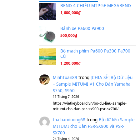
Ta Sẽ Trở Lại
(8.155)
Ông Hoàng Bảy
(8.133)
Avenged Sevenfold - Buried A
Sản phẩm dành cho bạn
BEND 4 CHIỀU M
1,600,000
₫
Bánh xe Pa600 Pa
500,000
₫
Bộ mạch phím Pa6
Cũ
1,200,000
₫
MinhTuan89
trong
[CH
– Sample MITUMI V1 