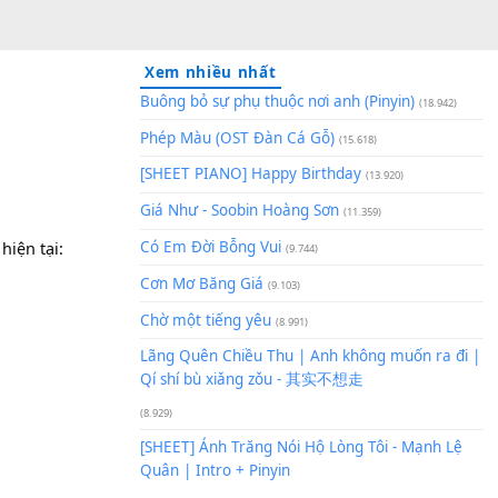
Xem nhiều nhất
Buông bỏ sự phụ thuộc nơi an
Phép Màu (OST Đàn Cá Gỗ)
(1
[SHEET PIANO] Happy Birthd
Giá Như - Soobin Hoàng Sơn
(
Có Em Đời Bỗng Vui
 4/4 | Tone hiện tại:
(9.744)
Cơn Mơ Băng Giá
(9.103)
Chờ một tiếng yêu
(8.991)
Lãng Quên Chiều Thu | Anh k
Qí shí bù xiǎng zǒu - 其实不