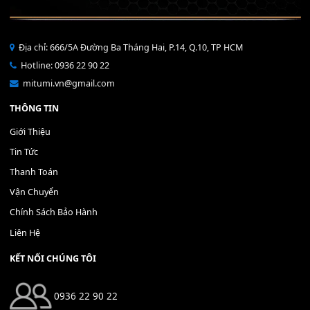
Mỡ tra phím đàn Piano Organ
40,000
₫
THÊM VÀO GIỎ HÀNG
Bộ Nút Đệm Đàn Piano CASIO PX - Giá tốt nhất - Sửa tại n
400,000
₫