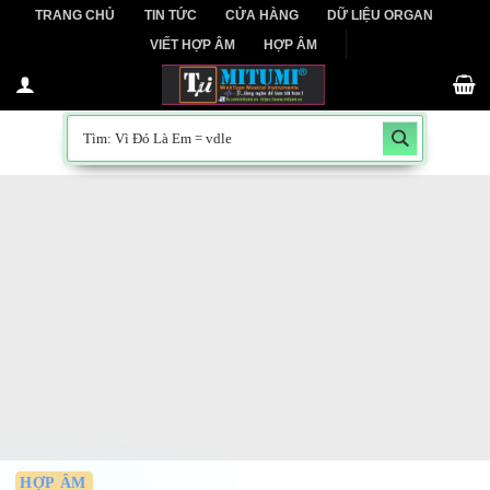
Skip
TRANG CHỦ
TIN TỨC
CỬA HÀNG
DỮ LIỆU ORGAN
to
VIẾT HỢP ÂM
HỢP ÂM
content