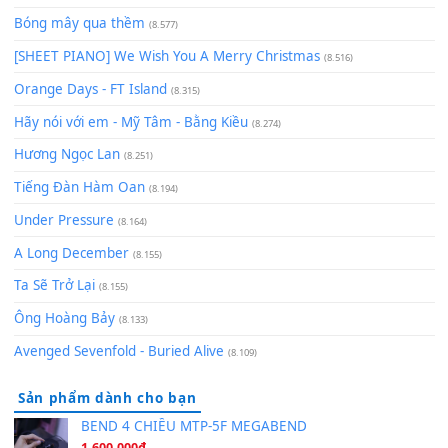
Bạn phải
đăng nhập
để gửi bình luận.
Xem nhiều nhất
Buông bỏ sự phụ thuộc nơi anh (Pinyin)
(18.942)
Phép Màu (OST Đàn Cá Gỗ)
(15.618)
[SHEET PIANO] Happy Birthday
(13.920)
Giá Như - Soobin Hoàng Sơn
(11.359)
Có Em Đời Bỗng Vui
(9.744)
Cơn Mơ Băng Giá
(9.103)
Chờ một tiếng yêu
(8.991)
Lãng Quên Chiều Thu | Anh không muốn ra đi | Qí shí bù xiǎ
zǒu - 其实不想走
(8.929)
[SHEET] Ánh Trăng Nói Hộ Lòng Tôi - Mạnh Lệ Quân | Intro +