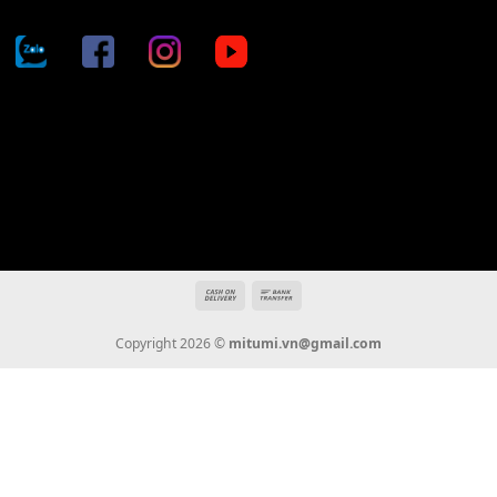
THÊM VÀO GIỎ HÀNG
Địa chỉ: 666/5A Đường Ba Tháng Hai, P.14, Q.10, TP HCM
Hotline: 0936 22 90 22
mitumi.vn@gmail.com