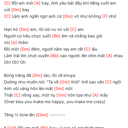
mai
[Gm]
sau
Em cứ ngu
[F]
ngơ, cứ lơ
[A]
mơ tình bất
[Dm]
ngờ
[Bb]
[
[Dm]
[C]
Rồi em mới
[A]
hay, tình yêu bắt đầu khi tiếng cười e
vút
[Dm]
bay
[C]
Làm anh ngẩn ngơ anh cứ
[Dm]
vờ như không
[F]
nh
Hẹn hò
[Dm]
em, rồi nói vu vơ với
[C]
em
Người cứ trêu chọc suốt
[Bb]
êm và chẳng bao giờ
nói
[A]
thêm
Rồi một
[Dm]
đêm, người nắm tay em rất
[C]
lâu
Làm trái tim chợt xuyến
[Bb]
xao ngước lên nhìn mắt
[A]
n
Oh! Oh! Oh
Bóng trăng đã
[Dm]
tàn, rồi về khuya
Dường như muốn nói: "Ta về
[Gm]
thôi" thế sao vẫn
[C]
n
Anh vội vàng hôn lên mắt
[Dm]
môi