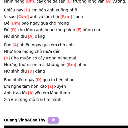
Bao đêm bâng
[E]
khuâng suy tư ôi lòng trót yêu em
[A]
r
Cùng bạn
[D]
thân em vui đến
[E]
lớp
Còn mình
[C#m]
anh cô đơn cuối
[F#m]
đường
Nhìn hàng
[Bm]
cây ghế đá sân
[E]
trường lòng vấn
[A]
v
Chiều nay
[D]
em bên anh xuống phố
Vì sao
[C#m]
anh vô tâm hỡi
[F#m]
] anh
Để
[Bm]
bao ngày qua chờ mong
Để
[D]
cho lòng anh hoài trông hình
[E]
bóng em.
Nữ sinh dịu
[A]
dàng
Bao
[A]
nhiêu ngày qua em chờ anh
Như hoa mong chờ mưa đến
[D]
Cho muôn cỏ cây trong nắng mai
Hương thơm còn mãi không hề
[Bm]
phai
Nữ sinh dịu
[D]
dàng
Bao nhiêu ngày
[D]
qua ta bên nhau
Em nghe tâm hồn xao
[E]
xuyến