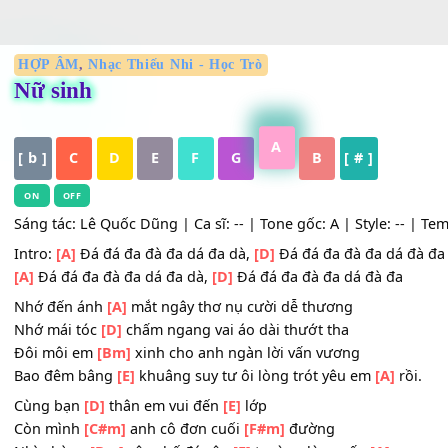
HỢP ÂM
,
Nhạc Thiếu Nhi - Học Trò
Nữ sinh
A
[ b ]
C
D
E
F
G
B
[ # ]
ON
OFF
Sáng tác: Lê Quốc Dũng | Ca sĩ: -- | Tone gốc: A | Style: -
Intro:
[A]
Đá đá đa đà đa dá đa dà,
[D]
Đá đá đa đà đa dá
[A]
Đá đá đa đà đa dá đa dà,
[D]
Đá đá đa đà đa dá đà đa
Nhớ đến ánh
[A]
mắt ngây thơ nụ cười dễ thương
Nhớ mái tóc
[D]
chấm ngang vai áo dài thướt tha
Đôi môi em
[Bm]
xinh cho anh ngàn lời vấn vương