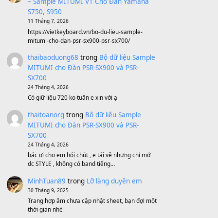
Sản phẩm dành cho bạn
BEND 4 CHIỀU MTP-5F MEGABEND
1,600,000
₫
Bánh xe Pa600 Pa900
500,000
₫
Bộ mạch phím Pa600 Pa300 Pa700
Cũ
1,200,000
₫
MinhTuan89
trong
[CHIA SẺ] Bộ Dữ Liệu
– Sample MITUMI V1 Cho Đàn Yamaha
S750, S950
11 Tháng 7, 2026
https://vietkeyboard.vn/bo-du-lieu-sample-
mitumi-cho-dan-psr-sx900-psr-sx700/