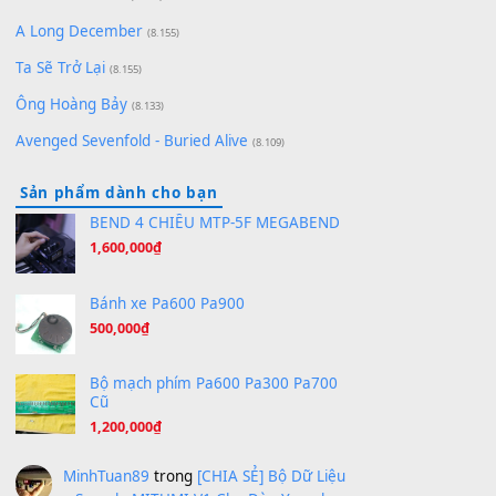
(8.651)
Bóng mây qua thềm
(8.577)
[SHEET PIANO] We Wish You A Merry Christmas
(8.516)
Orange Days - FT Island
(8.315)
Hãy nói với em - Mỹ Tâm - Bằng Kiều
(8.274)
Hương Ngọc Lan
(8.251)
Tiếng Đàn Hàm Oan
(8.194)
Under Pressure
(8.164)
A Long December
(8.155)
Ta Sẽ Trở Lại
(8.155)
Ông Hoàng Bảy
(8.133)
Avenged Sevenfold - Buried Alive
(8.109)