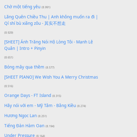
Xem nhiều nhất
Buông bỏ sự phụ thuộc nơi anh (Pinyin)
(18.942)
Phép Màu (OST Đàn Cá Gỗ)
(15.618)
[SHEET PIANO] Happy Birthday
(13.920)
Giá Như - Soobin Hoàng Sơn
(11.359)
Có Em Đời Bỗng Vui
(9.744)
Cơn Mơ Băng Giá
(9.103)
Chờ một tiếng yêu
(8.991)
Lãng Quên Chiều Thu | Anh không muốn ra đi |
Qí shí bù xiǎng zǒu - 其实不想走
(8.929)
[SHEET] Ánh Trăng Nói Hộ Lòng Tôi - Mạnh Lệ
Quân | Intro + Pinyin