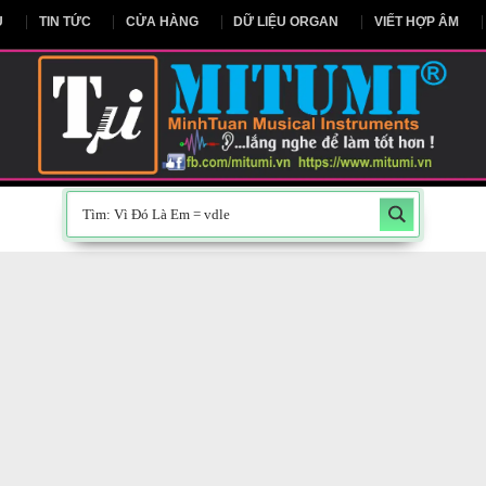
NG CHỦ
TIN TỨC
CỬA HÀNG
DỮ LIỆU ORGAN
V