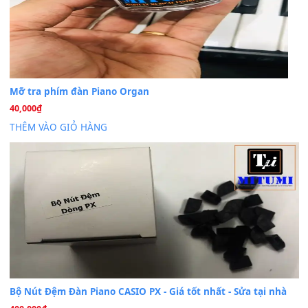
Dịch vụ cho thuê âm thanh tiệc gia đình, ban nhạc, ca s
20
Th7
Cài đặt dữ liệu cho đàn PSR-SX900 PSR-SX920 tại MIT
20
Th7
Dịch Vụ Cài Đặt Sample Đàn Organ Yamaha Tận Nhà 
07
Th7
Nâng Tầm Âm Thanh Cho Cây Đàn Của Bạn
Khóa Học Hướng Dẫn Sử Dụng Đàn Organ/Keyboard
26
Th6
Chuyên Sâu TPHCM | MITUMI
Cài đặt dữ liệu sample cho đàn Yamaha PSR-S750 S95
26
Th6