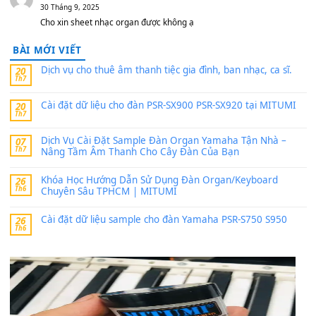
thaibaoduong68
trong
Bộ dữ liệu Sample MITUMI cho
PSR-SX900 và PSR-SX700
24 Tháng 4, 2026
Có giữ liệu 720 ko tuân e xin với ạ
thaitoanorg
trong
Bộ dữ liệu Sample MITUMI cho Đàn
SX900 và PSR-SX700
24 Tháng 4, 2026
bác ơi cho em hỏi chút , e tải về nhưng chỉ mở dc STYLE , khôn
band tiếng…
MinhTuan89
trong
Lỡ làng duyên em
30 Tháng 9, 2025
Trang hợp âm chưa cập nhật sheet, bạn đợi một thời gian nhé
Khách
trong
Lỡ làng duyên em
30 Tháng 9, 2025
Cho xin sheet nhạc organ được không ạ
BÀI MỚI VIẾT