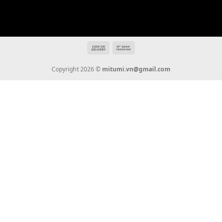
THÔNG TIN
Giới Thiệu
Tin Tức
Thanh Toán
Vận Chuyển
Chính Sách Bảo Hành
Liên Hệ
KẾT NỐI CHÚNG TÔI
0936 22 90 22