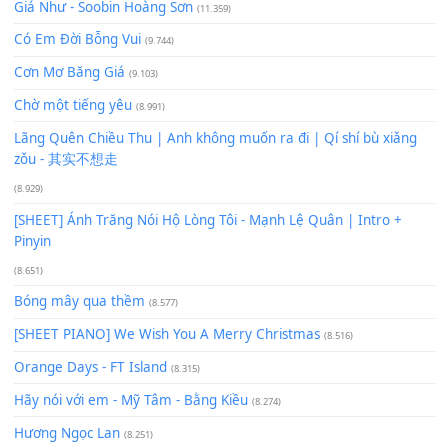
Bạn phải
đăng nhập
để gửi bình luận.
Xem nhiều nhất
Buông bỏ sự phụ thuộc nơi anh (Pinyin)
(18.942)
Phép Màu (OST Đàn Cá Gỗ)
(15.618)
[SHEET PIANO] Happy Birthday
(13.920)
Giá Như - Soobin Hoàng Sơn
(11.359)
Có Em Đời Bỗng Vui
(9.744)
Cơn Mơ Băng Giá
(9.103)
Chờ một tiếng yêu
(8.991)
Lãng Quên Chiều Thu | Anh không muốn ra đi | Qí shí bù xiǎ
zǒu - 其实不想走
(8.929)
[SHEET] Ánh Trăng Nói Hộ Lòng Tôi - Mạnh Lệ Quân | Intro +