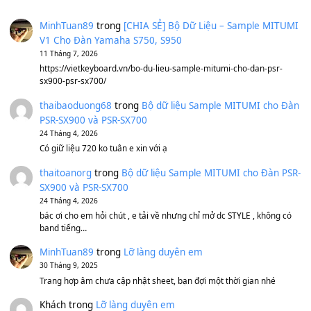
Avenged Sevenfold - Buried Alive
(8.109)
Sản phẩm dành cho bạn
BEND 4 CHIỀU MTP-5F MEGABEND
1,600,000
₫
Bánh xe Pa600 Pa900
500,000
₫
Bộ mạch phím Pa600 Pa300 Pa700 Cũ
1,200,000
₫
MinhTuan89
trong
[CHIA SẺ] Bộ Dữ Liệu – Sample MI
V1 Cho Đàn Yamaha S750, S950
11 Tháng 7, 2026
https://vietkeyboard.vn/bo-du-lieu-sample-mitumi-cho-dan-psr
sx900-psr-sx700/