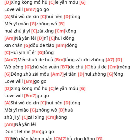
Yǔn là
[G]
zài nǐ shǒu
[B]
zhōng
Duō
[C]
xiǎng nǐ huì
[Cm]
dǒng
[G]
Yǎn lèi shì lái
[Am7]
bù jí
[D]
de zhòng
[G]
féng
Love will
[Em]
go go
[D]
Xīng kōng mó hū
[C]
le yǎn móu
[G]
Love will
[Em7]
go go
[A]
Shì wǒ de xīn
[C]
huì hěn
[D]
tòng
Měi yī miǎo
[G]
zhōng wǒ
[B]
huá
zhù jì yì
[C]
zài xīng
[Cm]
kōng
[Am]
Nà yǎn lèi
[D]
nǐ
[C]
huì dǒng
Xīn chàn
[G]
dǒu de tiào
[Bm]
dòng
[C]
Huì yīn nǐ ér
[G]
tòng
[Am7]
Méi shuō de huà
[Bm]
fàng zài xīn zhōng
[A7]
[D]
Wǒ pěng
[G]
zhù yáo yuǎn
[B7]
de chù
[C]
bù jí de
[Cm]
mè
[G]
Děng zhù zài mǒu
[Am7]
yī tiān
[D]
huì zhòng
[G]
féng
Love will
[Em]
go go
[D]
Xīng kōng mó hū
[C]
le yǎn móu
[G]
Love will
[Em7]
go go