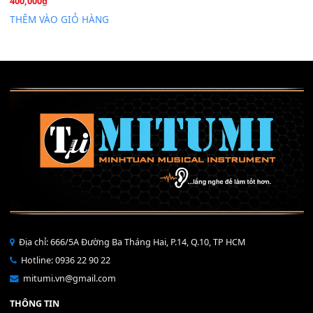
Mỡ tra phím đàn Piano Organ
40,000
₫
THÊM VÀO GIỎ HÀNG
Bộ Nút Đệm Đàn Piano CASIO PX - Giá tốt nhất - Sửa tại n