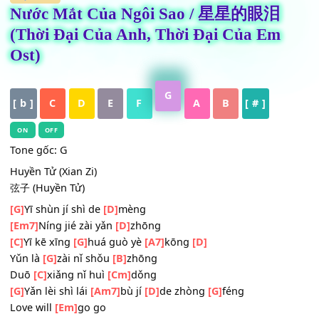
HỢP ÂM
Nước Mắt Của Ngôi Sao / 星星的眼泪
(Thời Đại Của Anh, Thời Đại Của Em
Ost)
G
[ b ]
C
D
E
F
A
B
[ # ]
ON
OFF
Tone gốc: G
Huyền Tử (Xian Zi)
弦子 (Huyền Tử)
[G]
Yī shùn jí shì de
[D]
mèng
[Em7]
Níng jié zài yǎn
[D]
zhōng
[C]
Yī kē xīng
[G]
huá guò yè
[A7]
kōng
[D]