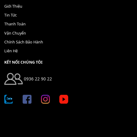
400,000
₫
THÊM VÀO GIỎ HÀNG
Địa chỉ: 666/5A Đường Ba Tháng Hai, P.14, Q.10, TP HCM
Hotline: 0936 22 90 22
mitumi.vn@gmail.com