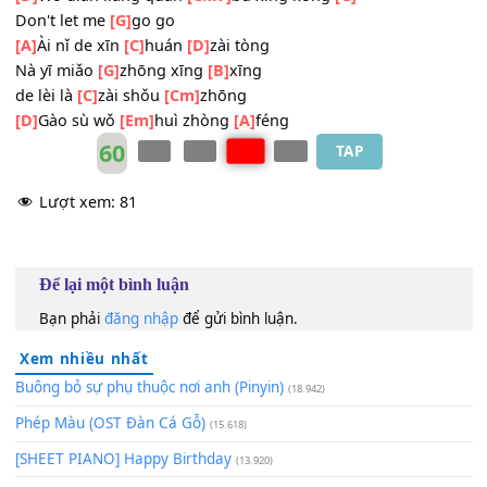
[A]
Shì wǒ de xīn
[C]
huì hěn
[D]
tòng
Měi yī miǎo
[G]
zhōng wǒ
[B]
huá
zhù jì yì
[C]
zài xīng
[Cm]
kōng
[Am]
Nà yǎn lèi
Don't let me
[Em]
go go
[D]
Wǒ diǎn liàng quán
[CM7]
bù xīng kōng
[G]
Don't let me
[G]
go go
[A]
Ài nǐ de xīn
[C]
huán
[D]
zài tòng
Nà yī miǎo
[G]
zhōng xīng
[B]
xīng
de lèi là
[C]
zài shǒu
[Cm]
zhōng
[D]
Gào sù wǒ
[Em]
huì zhòng
[A]
féng
60
TAP
Lượt xem:
81
Để lại một bình luận