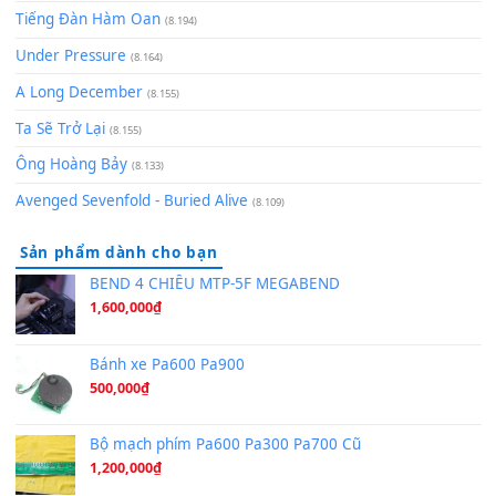
Pinyin
(8.651)
Bóng mây qua thềm
(8.577)
[SHEET PIANO] We Wish You A Merry Christmas
(8.516)
Orange Days - FT Island
(8.315)
Hãy nói với em - Mỹ Tâm - Bằng Kiều
(8.274)
Hương Ngọc Lan
(8.251)
Tiếng Đàn Hàm Oan
(8.194)
Under Pressure
(8.164)
A Long December
(8.155)
Ta Sẽ Trở Lại
(8.155)
Ông Hoàng Bảy
(8.133)