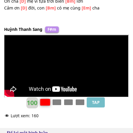
Hiếu thảo lòng
[A]
con hạnh phúc tuôn
[Em]
tràn
Hoa hồng
[D]
tươi con
[G]
cài trên ngực
[Bm]
nhỏ
Hoa
[D]
đỏ con
[Bm]
chúc thọ mẹ
[Em]
cha
Công ơn
[Em]
nào sánh ơn
[C]
mẹ, ơn cha
Cả đời
[Am]
con có cố gắng đáp
[Em]
đền
Ơn cha
[D]
mẹ ví tựa trời biển
[Bm]
lớn
Cảm ơn
[D]
đời, con
[Bm]
có mẹ cùng
[Em]
cha
Huỳnh Thanh Sang
F#m