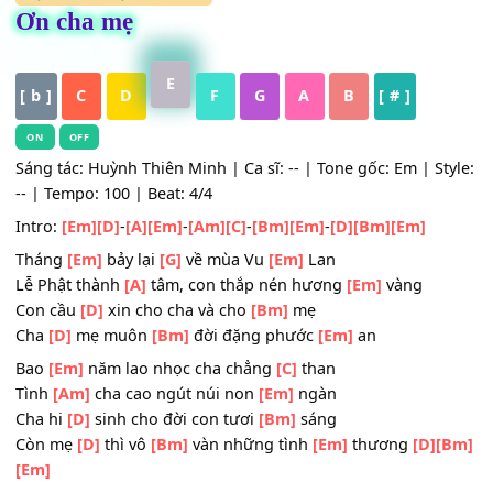
HỢP ÂM
,
Nhạc Trữ Tình
Ơn cha mẹ
E
[ b ]
C
D
F
G
A
B
[ # ]
ON
OFF
Sáng tác: Huỳnh Thiên Minh | Ca sĩ: -- | Tone gốc: Em | S
-- | Tempo: 100 | Beat: 4/4
Intro:
[Em]
[D]
-
[A]
[Em]
-
[Am]
[C]
-
[Bm]
[Em]
-
[D]
[Bm]
[Em]
Tháng
[Em]
bảy lại
[G]
về mùa Vu
[Em]
Lan
Lễ Phật thành
[A]
tâm, con thắp nén hương
[Em]
vàng
Con cầu
[D]
xin cho cha và cho
[Bm]
mẹ
Cha
[D]
mẹ muôn
[Bm]
đời đặng phước
[Em]
an
Bao
[Em]
năm lao nhọc cha chẳng
[C]
than
Tình
[Am]
cha cao ngút núi non
[Em]
ngàn