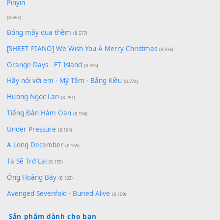
Có Em Đời Bỗng Vui
(9.744)
Cơn Mơ Băng Giá
(9.103)
Chờ một tiếng yêu
(8.991)
Lãng Quên Chiều Thu | Anh không muốn ra đi | Qí shí bù xiǎ
zǒu - 其实不想走
(8.929)
[SHEET] Ánh Trăng Nói Hộ Lòng Tôi - Mạnh Lệ Quân | Intro +
Pinyin
(8.651)
Bóng mây qua thềm
(8.577)
[SHEET PIANO] We Wish You A Merry Christmas
(8.516)
Orange Days - FT Island
(8.315)
Hãy nói với em - Mỹ Tâm - Bằng Kiều
(8.274)