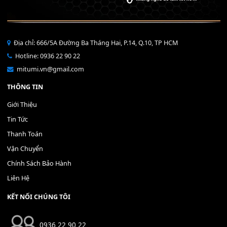
Bộ Nút Đệm Đàn Piano CASIO PX - Giá tốt nhất - Sửa tại n
400,000
₫
THÊM VÀO GIỎ HÀNG