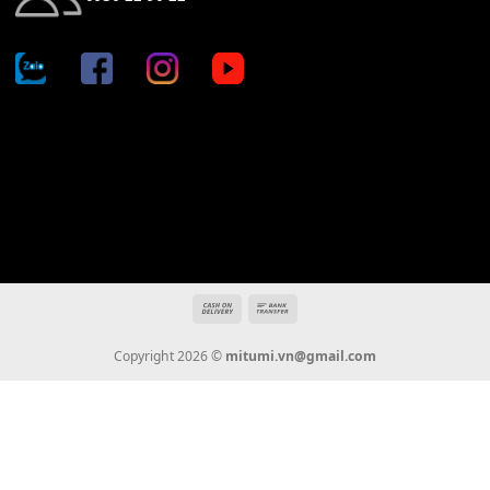
Địa chỉ: 666/5A Đường Ba Tháng Hai, P.14, Q.10, TP HCM
Hotline: 0936 22 90 22
mitumi.vn@gmail.com
THÔNG TIN
Giới Thiệu
Tin Tức
Thanh Toán
Vận Chuyển
Chính Sách Bảo Hành
Liên Hệ