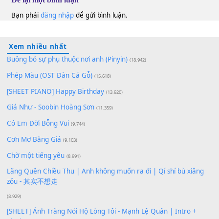
100
TAP
Lượt xem:
160
Để lại một bình luận
Bạn phải
đăng nhập
để gửi bình luận.
Xem nhiều nhất
Buông bỏ sự phụ thuộc nơi anh (Pinyin)
(18.942)
Phép Màu (OST Đàn Cá Gỗ)
(15.618)
[SHEET PIANO] Happy Birthday
(13.920)
Giá Như - Soobin Hoàng Sơn
(11.359)