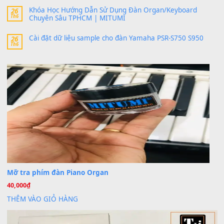
band tiếng…
MinhTuan89
trong
Lỡ làng duyên em
30 Tháng 9, 2025
Trang hợp âm chưa cập nhật sheet, bạn đợi một thời gian nhé
Khách
trong
Lỡ làng duyên em
30 Tháng 9, 2025
Cho xin sheet nhạc organ được không ạ
BÀI MỚI VIẾT
Dịch vụ cho thuê âm thanh tiệc gia đình, ban nhạc, ca s
20
Th7
Cài đặt dữ liệu cho đàn PSR-SX900 PSR-SX920 tại MIT
20
Th7
Dịch Vụ Cài Đặt Sample Đàn Organ Yamaha Tận Nhà 
07
Th7
Nâng Tầm Âm Thanh Cho Cây Đàn Của Bạn
Khóa Học Hướng Dẫn Sử Dụng Đàn Organ/Keyboard
26
Th6
Chuyên Sâu TPHCM | MITUMI