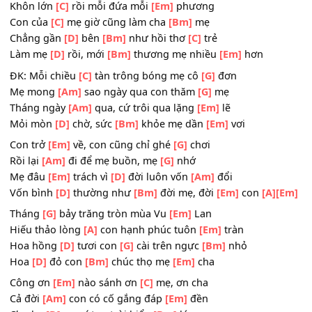
Cha hi
[D]
sinh cho đời con tươi
[Bm]
sáng
Còn mẹ
[D]
thì vô
[Bm]
vàn những tình
[Em]
thương
[D]
[Em]
Khôn lớn
[C]
rồi mỗi đứa mỗi
[Em]
phương
Con của
[C]
mẹ giờ cũng làm cha
[Bm]
mẹ
Chẳng gần
[D]
bên
[Bm]
như hồi thơ
[C]
trẻ
Làm mẹ
[D]
rồi, mới
[Bm]
thương mẹ nhiều
[Em]
hơn
ĐK: Mỗi chiều
[C]
tàn trông bóng mẹ cô
[G]
đơn
Mẹ mong
[Am]
sao ngày qua con thăm
[G]
mẹ
Tháng ngày
[Am]
qua, cứ trôi qua lặng
[Em]
lẽ
Mỏi mòn
[D]
chờ, sức
[Bm]
khỏe mẹ dần
[Em]
vơi
Con trở
[Em]
về, con cũng chỉ ghé
[G]
chơi
Rồi lại
[Am]
đi để mẹ buồn, mẹ
[G]
nhớ
Mẹ đâu
[Em]
trách vì
[D]
đời luôn vốn
[Am]
đổi
Vốn bình
[D]
thường như
[Bm]
đời mẹ, đời
[Em]
con
[A]
Tháng
[G]
bảy trăng tròn mùa Vu
[Em]
Lan