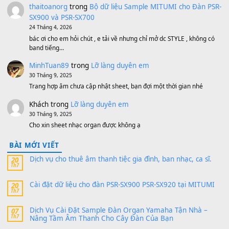
Bộ mạch phím Pa600 Pa300 Pa700 Cũ
1,200,000
₫
MinhTuan89
trong
[CHIA SẺ] Bộ Dữ Liệu – Sample MI
V1 Cho Đàn Yamaha S750, S950
11 Tháng 7, 2026
https://vietkeyboard.vn/bo-du-lieu-sample-mitumi-cho-dan-psr
sx900-psr-sx700/
thaibaoduong68
trong
Bộ dữ liệu Sample MITUMI cho
PSR-SX900 và PSR-SX700
24 Tháng 4, 2026
Có giữ liệu 720 ko tuân e xin với ạ
thaitoanorg
trong
Bộ dữ liệu Sample MITUMI cho Đàn
SX900 và PSR-SX700
24 Tháng 4, 2026
bác ơi cho em hỏi chút , e tải về nhưng chỉ mở dc STYLE , khôn