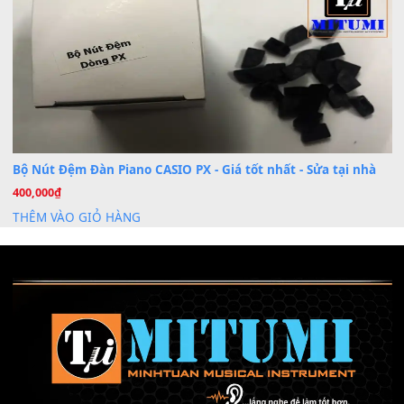
Cài đặt dữ liệu sample cho đàn Yamaha PSR-S750 S95
26
Th6
Mỡ tra phím đàn Piano Organ
40,000
₫
THÊM VÀO GIỎ HÀNG