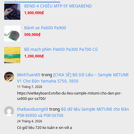
Hương Ngọc Lan
(8.251)
Tiếng Đàn Hàm Oan
(8.194)
Under Pressure
(8.164)
A Long December
(8.155)
Ta Sẽ Trở Lại
(8.155)
Ông Hoàng Bảy
(8.133)
Avenged Sevenfold - Buried Alive
(8.109)
Sản phẩm dành cho bạn
BEND 4 CHIỀU MTP-5F MEGABEND
1,600,000
₫
Bánh xe Pa600 Pa900
500,000
₫