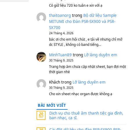
S750, S950
11 Tháng 7, 2026
https://vietkeyboard.vn/b
mitumi-cho-dan-psr-sx900
thaibaoduong68
tron
MITUMI cho Đàn PSR-S
SX700
24 Tháng 4, 2026
Có giữ liệu 720 ko tuân e x
thaitoanorg
trong
Bộ 
MITUMI cho Đàn PSR-S
SX700
24 Tháng 4, 2026
bác ơi cho em hỏi chút , e
dc STYLE , không có band
MinhTuan89
trong
Lỡ 
30 Tháng 9, 2025