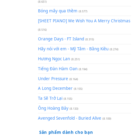
(8.929)
[SHEET] Ánh Trăng Nói Hộ Lò
Quân | Intro + Pinyin
(8.651)
Bóng mây qua thềm
(8.577)
[SHEET PIANO] We Wish You 
(8.516)
Orange Days - FT Island
(8.315)
Hãy nói với em - Mỹ Tâm - Bằ
Hương Ngọc Lan
(8.251)
Tiếng Đàn Hàm Oan
(8.194)
Under Pressure
(8.164)
A Long December
(8.155)