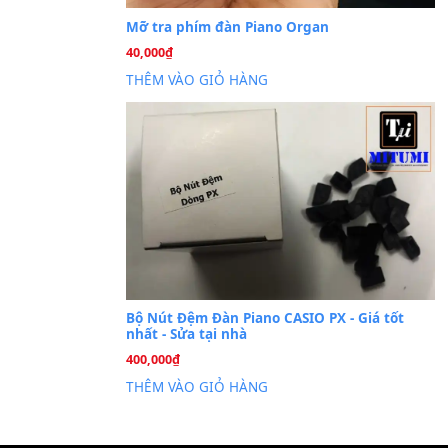
Cài đặt dữ liệu sampl
26
Th6
PSR-S750 S950
Mỡ tra phím đàn Piano Org
40,000
₫
THÊM VÀO GIỎ HÀNG