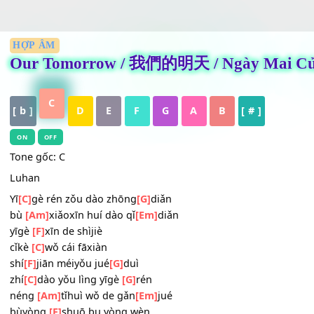
HỢP ÂM
Our Tomorrow / 我們的明天 / Ngày Ma
C
[ b ]
D
E
F
G
A
B
[ # ]
ON
OFF
Tone gốc: C
Luhan
Yī
[C]
gè rén zǒu dào zhōng
[G]
diǎn
bù
[Am]
xiǎoxīn huí dào qǐ
[Em]
diǎn
yīgè
[F]
xīn de shìjiè
cǐkè
[C]
wǒ cái fāxiàn