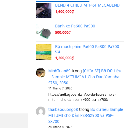
Ta Sẽ Trở Lại
(8.155)
Ông Hoàng Bảy
(8.133)
Avenged Sevenfold - Buried A
Sản phẩm dành cho bạn
BEND 4 CHIỀU M
1,600,000
₫
Bánh xe Pa600 Pa
500,000
₫
Bộ mạch phím Pa6
Cũ
1,200,000
₫
MinhTuan89
trong
[CH
– Sample MITUMI V1 