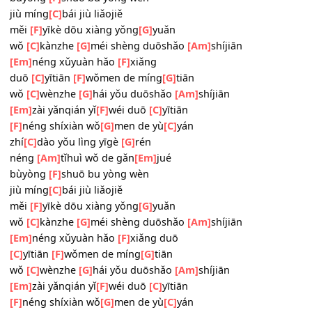
shí
[F]
jiān méiyǒu jué
[G]
duì
zhí
[C]
dào yǒu lìng yīgè
[G]
rén
néng
[Am]
tǐhuì wǒ de gǎn
[Em]
jué
bùyòng
[F]
shuō bu yòng wèn
jiù míng
[C]
bái jiù liǎojiě
měi
[F]
yīkè dōu xiàng yǒng
[G]
yuǎn
wǒ
[C]
kànzhe
[G]
méi shèng duōshǎo
[Am]
shíjiān
[Em]
néng xǔyuàn hǎo
[F]
xiǎng
duō
[C]
yītiān
[F]
wǒmen de míng
[G]
tiān
wǒ
[C]
wènzhe
[G]
hái yǒu duōshǎo
[Am]
shíjiān
[Em]
zài yǎnqián yǐ
[F]
wéi duō
[C]
yītiān
[F]
néng shíxiàn wǒ
[G]
men de yù
[C]
yán
zhí
[C]
dào yǒu lìng yīgè
[G]
rén
néng
[Am]
tǐhuì wǒ de gǎn
[Em]
jué
bùyòng
[F]
shuō bu yòng wèn
jiù míng
[C]
bái jiù liǎojiě
měi
[F]
yīkè dōu xiàng yǒng
[G]
yuǎn