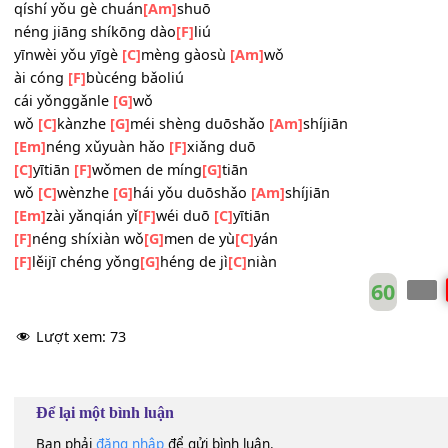
wǒ
[C]
kànzhe
[G]
méi shèng duōshǎo
[Am]
shíjiān
[Em]
néng xǔyuàn hǎo
[F]
xiǎng duō
[C]
yītiān
[F]
wǒmen de míng
[G]
tiān
wǒ
[C]
wènzhe
[G]
hái yǒu duōshǎo
[Am]
shíjiān
[Em]
zài yǎnqián yǐ
[F]
wéi duō
[C]
yītiān
[F]
néng shíxiàn wǒ
[G]
men de yù
[C]
yán
qíshí yǒu gè chuán
[Am]
shuō
néng jiāng shíkōng dào
[F]
liú
yīnwèi yǒu yīgè
[C]
mèng gàosù
[Am]
wǒ
ài cóng
[F]
bùcéng bǎoliú
cái yǒnggǎnle
[G]
wǒ
wǒ
[C]
kànzhe
[G]
méi shèng duōshǎo
[Am]
shíjiān
[Em]
néng xǔyuàn hǎo
[F]
xiǎng duō
[C]
yītiān
[F]
wǒmen de míng
[G]
tiān
wǒ
[C]
wènzhe
[G]
hái yǒu duōshǎo
[Am]
shíjiān
[Em]
zài yǎnqián yǐ
[F]
wéi duō
[C]
yītiān
[F]
néng shíxiàn wǒ
[G]
men de yù
[C]
yán
[F]
lěijī chéng yǒng
[G]
héng de jì
[C]
niàn