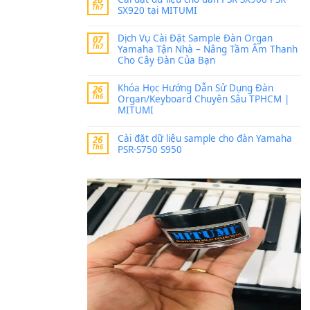
Trang hợp âm chưa cập nh
thời gian nhé
Khách
trong
Lỡ làng 
30 Tháng 9, 2025
Cho xin sheet nhạc organ
BÀI MỚI VIẾT
Dịch vụ cho thuê âm th
20
Th7
ban nhạc, ca sĩ.
Cài đặt dữ liệu cho đà
20
Th7
SX920 tại MITUMI
Dịch Vụ Cài Đặt Samp
07
Th7
Yamaha Tận Nhà – N
Cho Cây Đàn Của Bạn
Khóa Học Hướng Dẫn 
26
Th6
Organ/Keyboard Chuy
MITUMI