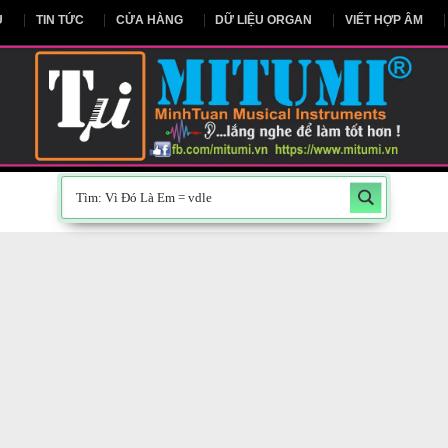
NG CHỦ
TIN TỨC
CỬA HÀNG
DỮ LIỆU ORGAN
V