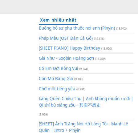
Xem nhiều nhất
Buông bỏ sự phụ thuộc nơi an
Phép Màu (OST Đàn Cá Gỗ)
(1
[SHEET PIANO] Happy Birthd
Giá Như - Soobin Hoàng Sơn
(
Có Em Đời Bỗng Vui
(9.744)
Cơn Mơ Băng Giá
(9.103)
Chờ một tiếng yêu
(8.991)
Lãng Quên Chiều Thu | Anh k
Qí shí bù xiǎng zǒu - 其实不