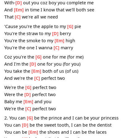
You can
[Em]
be the rain from the cloud when it's stormin
Or you could
[C]
be the sun when it shines in the mornin'
Chorus:
[G]
Don't know if I could ever be
With-
[D]
out you coz boy you complete me
And
[Em]
in time I know that we'll both see
That
[C]
we're all we need
'Cause you're the apple to my
[G]
pie
You're the straw to my
[D]
berry
You're the smoke to my
[Em]
high
You're the one I wanna
[C]
marry
Coz you're the
[G]
one for me (for me)
And I'm the
[D]
one for you (for you)
You take the
[Em]
both of us (of us)
And we're the
[C]
perfect two
We're the
[G]
perfect two
Were the
[D]
perfect two