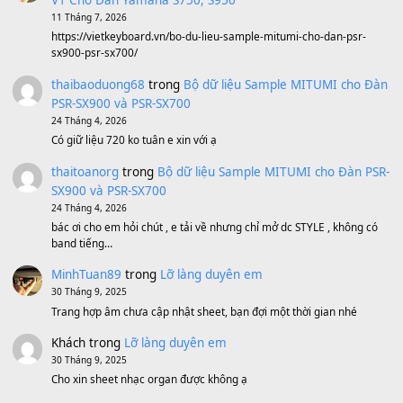
Ông Hoàng Bảy
(8.133)
Avenged Sevenfold - Buried Alive
(8.109)
Sản phẩm dành cho bạn
BEND 4 CHIỀU MTP-5F MEGABEND
1,600,000
₫
Bánh xe Pa600 Pa900
500,000
₫
Bộ mạch phím Pa600 Pa300 Pa700 Cũ
1,200,000
₫
MinhTuan89
trong
[CHIA SẺ] Bộ Dữ Liệu – Sample MI
V1 Cho Đàn Yamaha S750, S950
11 Tháng 7, 2026
https://vietkeyboard.vn/bo-du-lieu-sample-mitumi-cho-dan-psr