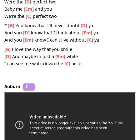
You're the smoke to my
[Em]
high
You're the one I wanna
[C]
marry
Coz you're the
[G]
one for me (for me)
And I'm the
[D]
one for you (for you)
You take the
[Em]
both of us (of us)
And we're the
[C]
perfect two
We're the
[G]
perfect two
Were the
[D]
perfect two
Baby me
[Em]
and you
We're the
[C]
perfect two
*
[G]
You know that I'll never doubt
[D]
ya
And you
[D]
know that I think about
[Em]
ya
And you
[Em]
know I can't live without
[C]
ya
[G]
I love the way that you smile
[D]
And maybe in just a
[Em]
while
I can see me walk down the
[C]
aisle