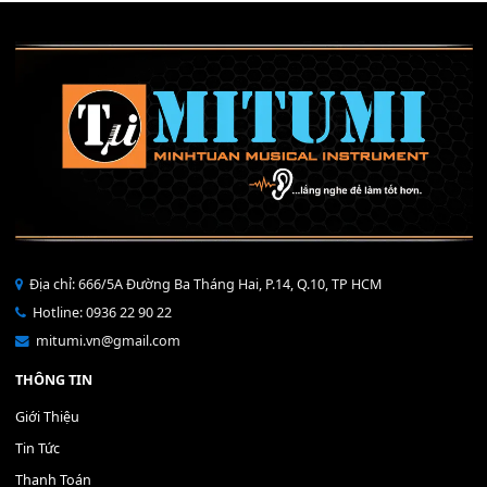
Mỡ tra phím đàn Piano Organ
40,000
₫
THÊM VÀO GIỎ HÀNG