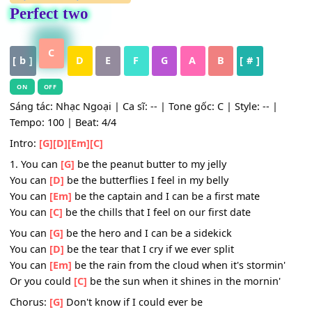
HỢP ÂM
,
Nhạc Quốc Tế
Perfect two
C
[ b ]
D
E
F
G
A
B
[ # ]
ON
OFF
Sáng tác: Nhạc Ngoại | Ca sĩ: -- | Tone gốc: C | Style: -- |
Tempo: 100 | Beat: 4/4
Intro:
[G]
[D]
[Em]
[C]
1. You can
[G]
be the peanut butter to my jelly
You can
[D]
be the butterflies I feel in my belly
You can
[Em]
be the captain and I can be a first mate
You can
[C]
be the chills that I feel on our first date
You can
[G]
be the hero and I can be a sidekick
You can
[D]
be the tear that I cry if we ever split