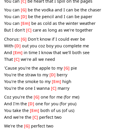
Baby me
[Em]
and you
We're the
[C]
perfect two
2. You can
[G]
be the prince and I can be your princess
You can
[D]
be the sweet tooth, I can be the dentist
You can be
[Em]
the shoes and I can be the laces
You can
[C]
be heart that I spill on the pages
You can
[G]
be the vodka and I can be the chaser
You can
[D]
be the pencil and I can be paper
You can
[Em]
be as cold as the winter weather
But I don't
[C]
care as long as we're together
Chorus:
[G]
Don't know if I could ever be
With-
[D]
out you coz boy you complete me
And
[Em]
in time I know that we'll both see
That
[C]
we're all we need
'Cause you're the apple to my
[G]
pie
You're the straw to my
[D]
berry