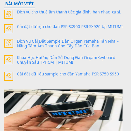
sx900-psr-sx700/
thaibaoduong68
trong
Bộ dữ liệu Sample MITUMI cho
PSR-SX900 và PSR-SX700
24 Tháng 4, 2026
Có giữ liệu 720 ko tuân e xin với ạ
thaitoanorg
trong
Bộ dữ liệu Sample MITUMI cho Đàn
SX900 và PSR-SX700
24 Tháng 4, 2026
bác ơi cho em hỏi chút , e tải về nhưng chỉ mở dc STYLE , khôn
band tiếng…
MinhTuan89
trong
Lỡ làng duyên em
30 Tháng 9, 2025
Trang hợp âm chưa cập nhật sheet, bạn đợi một thời gian nhé
Khách
trong
Lỡ làng duyên em
30 Tháng 9, 2025
Cho xin sheet nhạc organ được không ạ