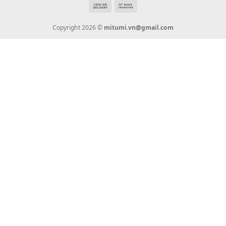
mitumi.vn@gmail.com
THÔNG TIN
Giới Thiệu
Tin Tức
Thanh Toán
Vận Chuyển
Chính Sách Bảo Hành
Liên Hệ
KẾT NỐI CHÚNG TÔI
0936 22 90 22