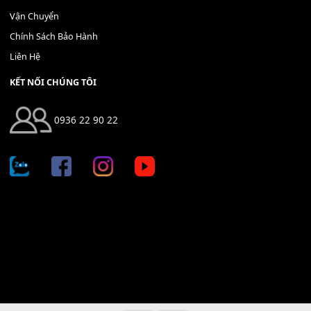
Bộ Nút Đệm Đàn Piano CASIO PX - Giá tốt nhất - Sửa tại n
400,000
₫
THÊM VÀO GIỎ HÀNG
Địa chỉ: 666/5A Đường Ba Tháng Hai, P.14, Q.10, TP HCM
Hotline: 0936 22 90 22