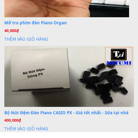
BÀI MỚI VIẾT
Dịch vụ cho thuê âm thanh tiệc gia đình, ban nhạc, ca s
20
Th7
Cài đặt dữ liệu cho đàn PSR-SX900 PSR-SX920 tại MIT
20
Th7
Dịch Vụ Cài Đặt Sample Đàn Organ Yamaha Tận Nhà 
07
Th7
Nâng Tầm Âm Thanh Cho Cây Đàn Của Bạn
Khóa Học Hướng Dẫn Sử Dụng Đàn Organ/Keyboard
26
Th6
Chuyên Sâu TPHCM | MITUMI
Cài đặt dữ liệu sample cho đàn Yamaha PSR-S750 S95
26
Th6