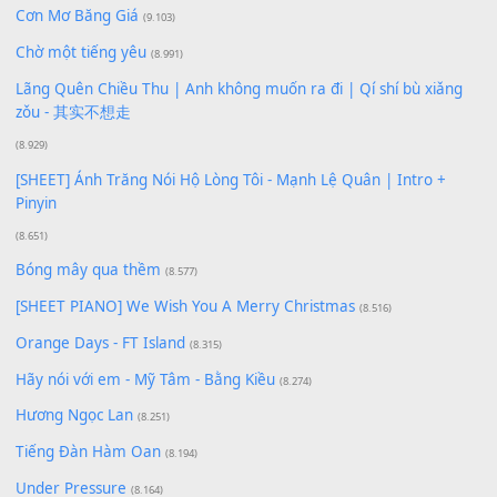
Bạn phải
đăng nhập
để gửi bình luận.
Xem nhiều nhất
Buông bỏ sự phụ thuộc nơi anh (Pinyin)
(18.942)
Phép Màu (OST Đàn Cá Gỗ)
(15.618)
[SHEET PIANO] Happy Birthday
(13.920)
Giá Như - Soobin Hoàng Sơn
(11.359)
Có Em Đời Bỗng Vui
(9.744)
Cơn Mơ Băng Giá
(9.103)
Chờ một tiếng yêu
(8.991)
Lãng Quên Chiều Thu | Anh không muốn ra đi | Qí shí bù xiǎ
zǒu - 其实不想走
(8.929)