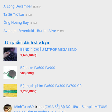
[SHEET] Ánh Trăng Nói Hộ Lòng Tôi - Mạnh Lệ Quân | Intro +
Pinyin
(8.651)
Bóng mây qua thềm
(8.577)
[SHEET PIANO] We Wish You A Merry Christmas
(8.516)
Orange Days - FT Island
(8.315)
Hãy nói với em - Mỹ Tâm - Bằng Kiều
(8.274)
Hương Ngọc Lan
(8.251)
Tiếng Đàn Hàm Oan
(8.194)
Under Pressure
(8.164)
A Long December
(8.155)
Ta Sẽ Trở Lại
(8.155)