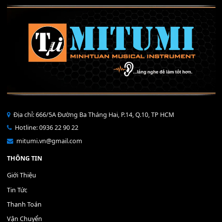
40,000
₫
THÊM VÀO GIỎ HÀNG
Bộ Nút Đệm Đàn Piano CASIO PX - Giá tốt nhất - Sửa tại n
400,000
₫
THÊM VÀO GIỎ HÀNG