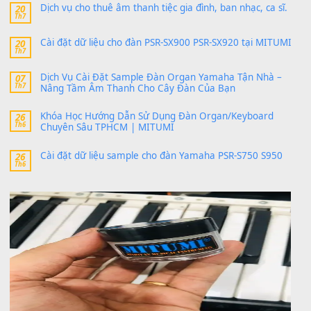
thaitoanorg
trong
Bộ dữ liệu Sample MITUMI cho Đàn
SX900 và PSR-SX700
24 Tháng 4, 2026
bác ơi cho em hỏi chút , e tải về nhưng chỉ mở dc STYLE , khôn
band tiếng…
MinhTuan89
trong
Lỡ làng duyên em
30 Tháng 9, 2025
Trang hợp âm chưa cập nhật sheet, bạn đợi một thời gian nhé
Khách
trong
Lỡ làng duyên em
30 Tháng 9, 2025
Cho xin sheet nhạc organ được không ạ
BÀI MỚI VIẾT
Dịch vụ cho thuê âm thanh tiệc gia đình, ban nhạc, ca s
20
Th7
Cài đặt dữ liệu cho đàn PSR-SX900 PSR-SX920 tại MIT
20
Th7