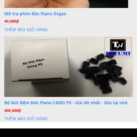
Dịch Vụ Cài Đặt Sample Đàn Organ Yamaha Tận Nhà 
07
Th7
Nâng Tầm Âm Thanh Cho Cây Đàn Của Bạn
Khóa Học Hướng Dẫn Sử Dụng Đàn Organ/Keyboard
26
Th6
Chuyên Sâu TPHCM | MITUMI
Cài đặt dữ liệu sample cho đàn Yamaha PSR-S750 S95
26
Th6
Mỡ tra phím đàn Piano Organ