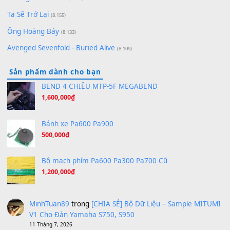
[SHEET PIANO] We Wish You A Merry Christmas
(8.516)
Orange Days - FT Island
(8.315)
Hãy nói với em - Mỹ Tâm - Bằng Kiều
(8.274)
Hương Ngọc Lan
(8.251)
Tiếng Đàn Hàm Oan
(8.194)
Under Pressure
(8.164)
A Long December
(8.155)
Ta Sẽ Trở Lại
(8.155)
Ông Hoàng Bảy
(8.133)
Avenged Sevenfold - Buried Alive
(8.109)
Sản phẩm dành cho bạn
BEND 4 CHIỀU MTP-5F MEGABEND