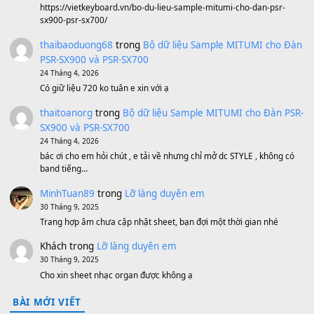
1,600,000
₫
Bánh xe Pa600 Pa900
500,000
₫
Bộ mạch phím Pa600 Pa300 Pa700 Cũ
1,200,000
₫
MinhTuan89
trong
[CHIA SẺ] Bộ Dữ Liệu – Sample MI
V1 Cho Đàn Yamaha S750, S950
11 Tháng 7, 2026
https://vietkeyboard.vn/bo-du-lieu-sample-mitumi-cho-dan-psr
sx900-psr-sx700/
thaibaoduong68
trong
Bộ dữ liệu Sample MITUMI cho
PSR-SX900 và PSR-SX700
24 Tháng 4, 2026
Có giữ liệu 720 ko tuân e xin với ạ