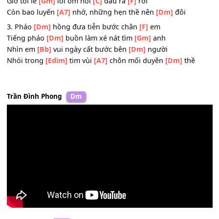
Đã phai
[Edim]
phôi em
[A7]
vội bước bên
[Dm]
người
ĐK: Chia
[Dm]
đôi hai lối bước bên
[Gm]
đời
Từ
[Bb]
đây xa cách hai phương
[Dm]
trời
Giờ tôi lẻ
[Gm]
loi ôm nỗi
[C]
đau rã
[F]
rời
Còn bao luyến
[A7]
nhớ, những hẹn thề nên
[Dm]
đôi
3. Pháo
[Dm]
hồng đưa tiễn bước chân
[F]
em
Tiếng pháo
[Dm]
buồn làm xé nát tìm
[Gm]
anh
Nhìn em
[Bb]
vui ngày cất bước bên
[Dm]
người
Nhói trong
[Edim]
tim vùi
[A7]
chôn mối duyên
[Dm]
thề
Trần Đình Phong
Dm