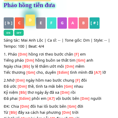
HỢP ÂM
,
Nhạc Trữ Tình
Pháo hồng tiễn đưa
D
[ b ]
C
E
F
G
A
B
[ # ]
ON
OFF
Sáng tác: Mai Anh Lộc | Ca sĩ: -- | Tone gốc: Dm | Style: -
Tempo: 100 | Beat: 4/4
1. Pháo
[Dm]
hồng rơi theo bước chân
[F]
em
Tiếng pháo
[Dm]
hồng buồn se thắt tim
[Gm]
anh
Ngày chia
[Bb]
ly lệ thấm ướt môi
[Dm]
mềm
Tiếc thương
[Gm]
cho, duyên
[Edim]
tình mình đã
[A7]
lỡ
2.Nhớ
[Dm]
ngày hôm nao bước chung
[F]
đôi
Đã ước
[Dm]
thề, tình ta mãi bên
[Gm]
nhau
Kỷ niệm
[Bb]
thơ ngày ấy đã xa
[Dm]
rồi