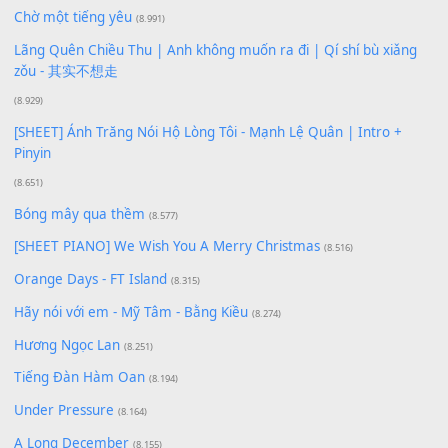
(18.942)
Phép Màu (OST Đàn Cá Gỗ)
(15.618)
[SHEET PIANO] Happy Birthday
(13.920)
Giá Như - Soobin Hoàng Sơn
(11.359)
Có Em Đời Bỗng Vui
(9.744)
Cơn Mơ Băng Giá
(9.103)
Chờ một tiếng yêu
(8.991)
Lãng Quên Chiều Thu | Anh không muốn ra đi | Qí shí bù xiǎ
zǒu - 其实不想走
(8.929)
[SHEET] Ánh Trăng Nói Hộ Lòng Tôi - Mạnh Lệ Quân | Intro +
Pinyin
(8.651)
Bóng mây qua thềm
(8.577)