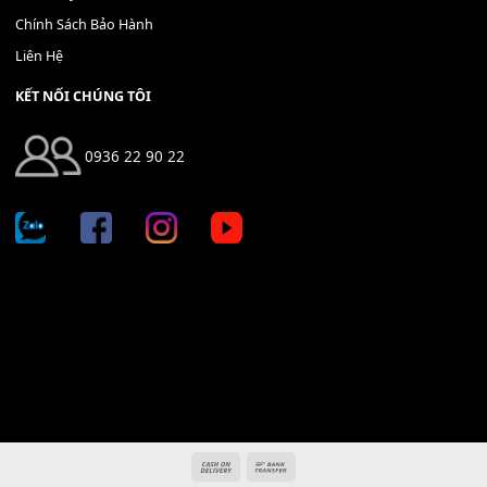
Địa chỉ: 666/5A Đường Ba Tháng Hai, P.14, Q.10, TP HCM
Hotline: 0936 22 90 22
mitumi.vn@gmail.com
THÔNG TIN
Giới Thiệu
Tin Tức