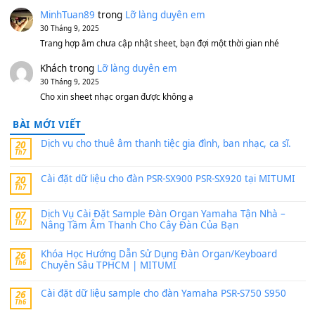
MinhTuan89
trong
[CHIA SẺ] Bộ Dữ Liệu – Sample MI
V1 Cho Đàn Yamaha S750, S950
11 Tháng 7, 2026
https://vietkeyboard.vn/bo-du-lieu-sample-mitumi-cho-dan-psr
sx900-psr-sx700/
thaibaoduong68
trong
Bộ dữ liệu Sample MITUMI cho
PSR-SX900 và PSR-SX700
24 Tháng 4, 2026
Có giữ liệu 720 ko tuân e xin với ạ
thaitoanorg
trong
Bộ dữ liệu Sample MITUMI cho Đàn
SX900 và PSR-SX700
24 Tháng 4, 2026
bác ơi cho em hỏi chút , e tải về nhưng chỉ mở dc STYLE , khôn
band tiếng…
MinhTuan89
trong
Lỡ làng duyên em
30 Tháng 9, 2025