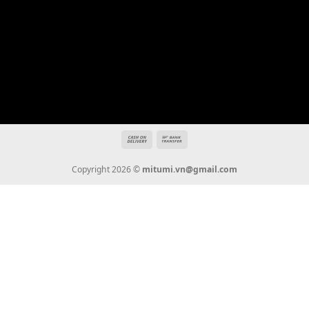
Địa chỉ: 666/5A Đường Ba Tháng Hai, P.14, Q.10, TP HCM
Hotline: 0936 22 90 22
mitumi.vn@gmail.com
THÔNG TIN
Giới Thiệu
Tin Tức
Thanh Toán
Vận Chuyển
Chính Sách Bảo Hành
Liên Hệ
KẾT NỐI CHÚNG TÔI