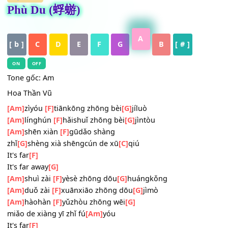
HỢP ÂM
Phù Du (蜉蝣)
A
[ b ]
C
D
E
F
G
B
[ # ]
ON
OFF
Tone gốc: Am
Hoa Thần Vũ
[Am]
zìyóu
[F]
tiānkōng zhōng bèi
[G]
jíluò
[Am]
línghún
[F]
hǎishuǐ zhōng bèi
[G]
jìntòu
[Am]
shēn xiàn
[F]
gūdǎo shàng
zhǐ
[G]
shèng xià shēngcún de xū
[C]
qiú
It's far
[F]
It's far away
[G]
[Am]
shuì zài
[F]
yèsè zhōng dōu
[G]
huángkǒng