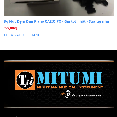
Mỡ tra phím đàn Piano Organ
40,000
₫
THÊM VÀO GIỎ HÀNG