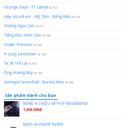
(9.103)
Chờ một tiếng yêu
(8.991)
Lãng Quên Chiều Thu | Anh không muốn ra đi | Qí shí bù xiǎ
zǒu - 其实不想走
(8.929)
[SHEET] Ánh Trăng Nói Hộ Lòng Tôi - Mạnh Lệ Quân | Intro +
Pinyin
(8.651)
Bóng mây qua thềm
(8.577)
[SHEET PIANO] We Wish You A Merry Christmas
(8.516)
Orange Days - FT Island
(8.315)
Hãy nói với em - Mỹ Tâm - Bằng Kiều
(8.274)
Hương Ngọc Lan
(8.251)
Tiếng Đàn Hàm Oan
(8.194)