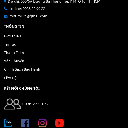
Bộ Nút Đệm Đàn Piano CASIO PX - Giá tốt nhất - Sửa tại n
400,000
₫
THÊM VÀO GIỎ HÀNG