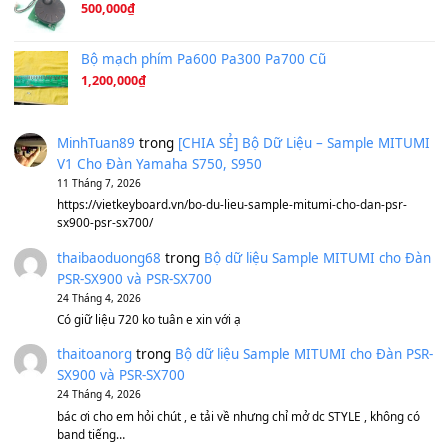
Under Pressure
(8.164)
A Long December
(8.155)
Ta Sẽ Trở Lại
(8.155)
Ông Hoàng Bảy
(8.133)
Avenged Sevenfold - Buried Alive
(8.109)
Sản phẩm dành cho bạn
BEND 4 CHIỀU MTP-5F MEGABEND
1,600,000
₫
Bánh xe Pa600 Pa900
500,000
₫
Bộ mạch phím Pa600 Pa300 Pa700 Cũ
1,200,000
₫