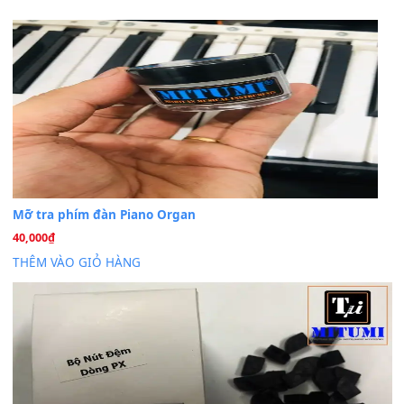
Trang hợp âm chưa cập nhật sheet, bạn đợi một thời gian nhé
Khách
trong
Lỡ làng duyên em
30 Tháng 9, 2025
Cho xin sheet nhạc organ được không ạ
BÀI MỚI VIẾT
Dịch vụ cho thuê âm thanh tiệc gia đình, ban nhạc, ca s
20
Th7
Cài đặt dữ liệu cho đàn PSR-SX900 PSR-SX920 tại MIT
20
Th7
Dịch Vụ Cài Đặt Sample Đàn Organ Yamaha Tận Nhà 
07
Th7
Nâng Tầm Âm Thanh Cho Cây Đàn Của Bạn
Khóa Học Hướng Dẫn Sử Dụng Đàn Organ/Keyboard
26
Th6
Chuyên Sâu TPHCM | MITUMI
Cài đặt dữ liệu sample cho đàn Yamaha PSR-S750 S95
26
Th6