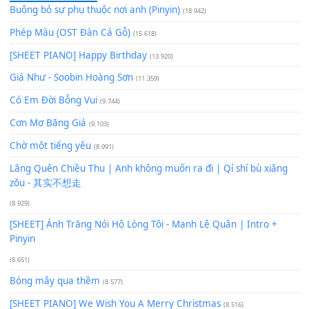
60
TAP
Lượt xem:
102
Để lại một bình luận
Bạn phải
đăng nhập
để gửi bình luận.
Xem nhiều nhất
Buông bỏ sự phụ thuộc nơi anh (Pinyin)
(18.942)
Phép Màu (OST Đàn Cá Gỗ)
(15.618)
[SHEET PIANO] Happy Birthday
(13.920)
Giá Như - Soobin Hoàng Sơn
(11.359)
Có Em Đời Bỗng Vui
(9.744)
Cơn Mơ Băng Giá