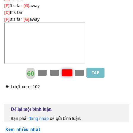
It's far
[G]
away
jué bù dī
[Am]
tóu
It's far
[F]
It's far
[G]
away
[C]
ō...
[F]
~~
[G
]
~~~
/B
[C]
ō...
[F]
~~
[G
]
~~~
/B
[C]
ō...
[F]
~~
[G
]
~~~
/B
[C]
It's far
[F]
It's far
[G]
away
[C]
It's far
[F]
It's far
[G]
away