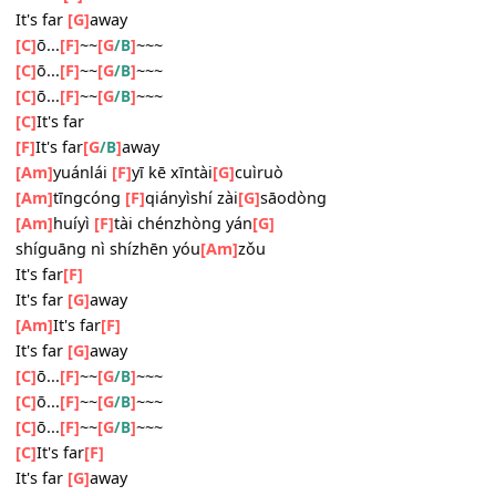
[Am]
duǒ zài
[F]
xuānxiāo zhōng dōu
[G]
jìmò
[Am]
hàohàn
[F]
yǔzhòu zhōng wēi
[G]
miǎo de xiàng yī zhǐ fú
[Am]
yóu
It's far
[F]
It's far
[G]
away
[C]
ō...
[F]
~~
[G
]
~~~
/B
[C]
ō...
[F]
~~
[G
]
~~~
/B
[C]
ō...
[F]
~~
[G
]
~~~
/B
[C]
It's far
[F]
It's far
[G
]
away
/B
[Am]
yuánlái
[F]
yī kē xīntài
[G]
cuìruò
[Am]
tīngcóng
[F]
qiányìshí zài
[G]
sāodòng
[Am]
huíyì
[F]
tài chénzhòng yán
[G]
shíguāng nì shízhēn yóu
[Am]
zǒu
It's far
[F]
It's far
[G]
away
[Am]
It's far
[F]