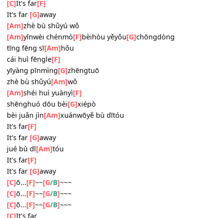
It's far
[G]
away
[C]
ō...
[F]
~~
[G
]
~~~
/B
[C]
ō...
[F]
~~
[G
]
~~~
/B
[C]
ō...
[F]
~~
[G
]
~~~
/B
[C]
It's far
[F]
It's far
[G]
away
[C]
It's far
[F]
It's far
[G]
away
[Am]
zhè bù shǔyú wǒ
[Am]
yīnwèi chénmò
[F]
bèihòu yěyǒu
[G]
chōngdòng
tīng fēng sī
[Am]
hǒu
cái huì fēngle
[F]
yīyàng pīnmìng
[G]
zhēngtuō
zhè bù shǔyú
[Am]
wǒ
[Am]
shéi huì yuànyì
[F]
shēnghuó dōu bèi
[G]
xiépò
bèi juǎn jìn
[Am]
xuánwōyě bù dītóu
It's far
[F]