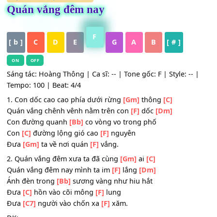
HỢP ÂM
,
Nhạc Trữ Tình
Quán vắng đêm nay
F
[ b ]
C
D
E
G
A
B
[ # ]
ON
OFF
Sáng tác: Hoàng Thông | Ca sĩ: -- | Tone gốc: F | Style: --
Tempo: 100 | Beat: 4/4
1. Con dốc cao cao phía dưới rừng
[Gm]
thông
[C]
Quán vắng chênh vênh nằm trên con
[F]
dốc
[Dm]
Con đường quanh
[Bb]
co vòng vo trong phố
Con
[C]
đường lộng gió cao
[F]
nguyên
Đưa
[Gm]
ta về nơi quán
[F]
vắng.
2. Quán vắng đêm xưa ta đã cùng
[Gm]
ai
[C]
Quán vắng đêm nay mình ta im
[F]
lắng
[Dm]