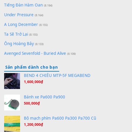
Pinyin
(8.651)
Bóng mây qua thềm
(8.577)
[SHEET PIANO] We Wish You A Merry Christmas
(8.516)
Orange Days - FT Island
(8.315)
Hãy nói với em - Mỹ Tâm - Bằng Kiều
(8.274)
Hương Ngọc Lan
(8.251)
Tiếng Đàn Hàm Oan
(8.194)
Under Pressure
(8.164)
A Long December
(8.155)
Ta Sẽ Trở Lại
(8.155)
Ông Hoàng Bảy
(8.133)