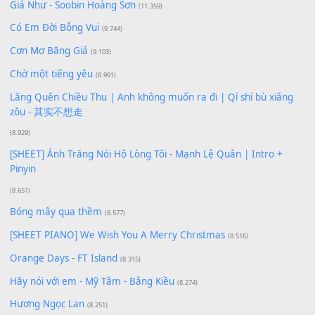
Xem nhiều nhất
Buông bỏ sự phụ thuộc nơi anh (Pinyin)
(18.942)
Phép Màu (OST Đàn Cá Gỗ)
(15.618)
[SHEET PIANO] Happy Birthday
(13.920)
Giá Như - Soobin Hoàng Sơn
(11.359)
Có Em Đời Bỗng Vui
(9.744)
Cơn Mơ Băng Giá
(9.103)
Chờ một tiếng yêu
(8.991)
Lãng Quên Chiều Thu | Anh không muốn ra đi | Qí shí bù xiǎ
zǒu - 其实不想走
(8.929)
[SHEET] Ánh Trăng Nói Hộ Lòng Tôi - Mạnh Lệ Quân | Intro +