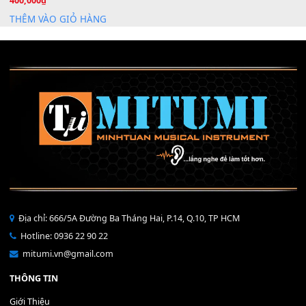
Mỡ tra phím đàn Piano Organ
40,000
₫
THÊM VÀO GIỎ HÀNG
Bộ Nút Đệm Đàn Piano CASIO PX - Giá tốt nhất - Sửa tại n