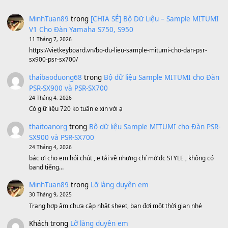
Avenged Sevenfold - Buried Alive
(8.109)
Sản phẩm dành cho bạn
BEND 4 CHIỀU MTP-5F MEGABEND
1,600,000
₫
Bánh xe Pa600 Pa900
500,000
₫
Bộ mạch phím Pa600 Pa300 Pa700 Cũ
1,200,000
₫
MinhTuan89
trong
[CHIA SẺ] Bộ Dữ Liệu – Sample MI
V1 Cho Đàn Yamaha S750, S950
11 Tháng 7, 2026
https://vietkeyboard.vn/bo-du-lieu-sample-mitumi-cho-dan-psr
sx900-psr-sx700/