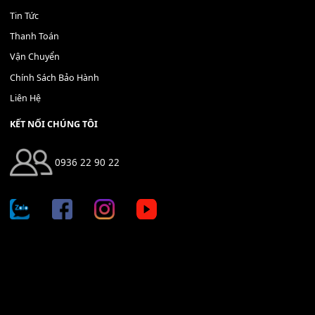
400,000
₫
THÊM VÀO GIỎ HÀNG
Địa chỉ: 666/5A Đường Ba Tháng Hai, P.14, Q.10, TP HCM
Hotline: 0936 22 90 22
mitumi.vn@gmail.com