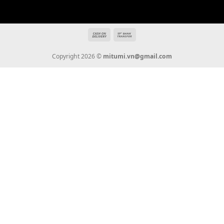
THÔNG TIN
Giới Thiệu
Tin Tức
Thanh Toán
Vận Chuyển
Chính Sách Bảo Hành
Liên Hệ
KẾT NỐI CHÚNG TÔI
0936 22 90 22