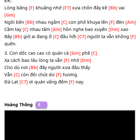
Ánh đèn trong
[Bb]
sương vàng như hiu hắt
Đưa
[C]
hồn vào cõi mông
[F]
lung
Đưa
[C7]
người vào chốn xa
[F]
xăm.
ĐK:
Lòng bâng
[F]
khuâng nhớ
[F7]
xưa chốn đây kề
[Bb]
vai
[Gm]
Ngồi bên
[Bb]
nhau ngắm
[C]
con phố khuya lên
[F]
đèn
Cầm tay
[C]
nhau tâm
[Am]
hồn nghe bao xuyến
[Dm]
xa
Bây
[Bb]
giờ ai đang ở
[C]
đâu hỡi
[C7]
người ta vẫn khô
quên.
3. Con dốc cao cao có quán cà
[Gm]
phê
[C]
Xa cách bao lâu lòng ta vẫn
[F]
nhớ
[Dm]
Cho dù nơi
[Bb]
đây người xưa đâu thấy
Vẫn
[C]
còn đôi chút dư
[F]
hương
Đà Lạt
[C7]
ơi quán vắng đêm
[F]
nay.