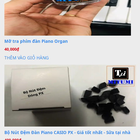
Dịch vụ cho thuê âm thanh tiệc gia đình, ban nhạc, ca s
20
Th7
Cài đặt dữ liệu cho đàn PSR-SX900 PSR-SX920 tại MIT
20
Th7
Dịch Vụ Cài Đặt Sample Đàn Organ Yamaha Tận Nhà 
07
Th7
Nâng Tầm Âm Thanh Cho Cây Đàn Của Bạn
Khóa Học Hướng Dẫn Sử Dụng Đàn Organ/Keyboard
26
Th6
Chuyên Sâu TPHCM | MITUMI
Cài đặt dữ liệu sample cho đàn Yamaha PSR-S750 S95
26
Th6