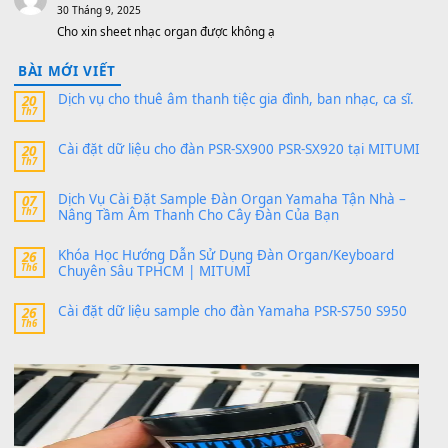
thaibaoduong68
trong
Bộ dữ liệu Sample MITUMI cho
PSR-SX900 và PSR-SX700
24 Tháng 4, 2026
Có giữ liệu 720 ko tuân e xin với ạ
thaitoanorg
trong
Bộ dữ liệu Sample MITUMI cho Đàn
SX900 và PSR-SX700
24 Tháng 4, 2026
bác ơi cho em hỏi chút , e tải về nhưng chỉ mở dc STYLE , khôn
band tiếng…
MinhTuan89
trong
Lỡ làng duyên em
30 Tháng 9, 2025
Trang hợp âm chưa cập nhật sheet, bạn đợi một thời gian nhé
Khách
trong
Lỡ làng duyên em
30 Tháng 9, 2025
Cho xin sheet nhạc organ được không ạ
BÀI MỚI VIẾT