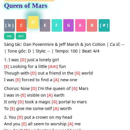
HỢP ÂM
,
Nhạc Quốc Tế
Queen of Mars
D
[ b ]
C
E
F
G
A
B
[ # ]
ON
OFF
Sáng tác: Dan Povenmire & Jeff Marsh & Jon Colton | Ca sĩ
| Tone gốc: D | Style: -- | Tempo: 100 | Beat: 4/4
1. I was
[D]
just a lonely girl
[E]
Looking for a little
[Am]
fun
Though with-
[D]
out a friend in the
[G]
world
I was
[E]
forced to find a
[A]
new one
Chorus: Now
[D]
I'm the queen of
[G]
Mars
I was in-
[E]
visible on
[A]
earth
It only
[D]
took a magic
[G]
portal to mars