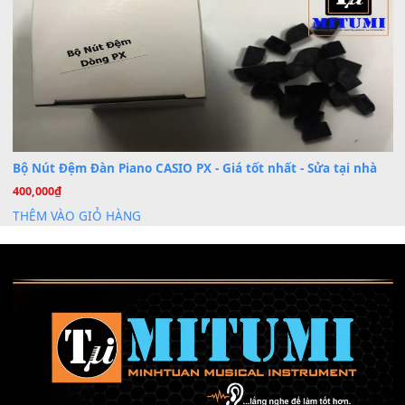
Mỡ tra phím đàn Piano Organ
40,000
₫
THÊM VÀO GIỎ HÀNG