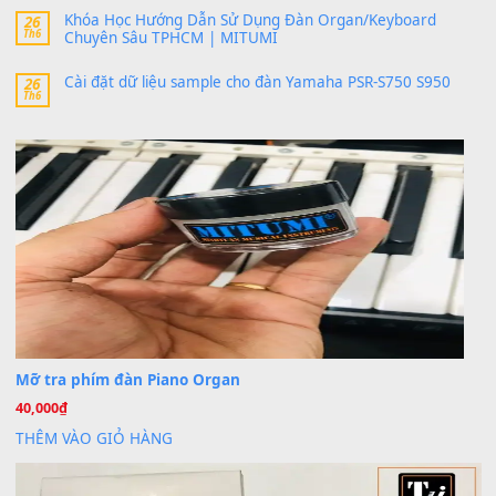
30 Tháng 9, 2025
Trang hợp âm chưa cập nhật sheet, bạn đợi một thời gian nhé
Khách
trong
Lỡ làng duyên em
30 Tháng 9, 2025
Cho xin sheet nhạc organ được không ạ
BÀI MỚI VIẾT
Dịch vụ cho thuê âm thanh tiệc gia đình, ban nhạc, ca s
20
Th7
Cài đặt dữ liệu cho đàn PSR-SX900 PSR-SX920 tại MIT
20
Th7
Dịch Vụ Cài Đặt Sample Đàn Organ Yamaha Tận Nhà 
07
Th7
Nâng Tầm Âm Thanh Cho Cây Đàn Của Bạn
Khóa Học Hướng Dẫn Sử Dụng Đàn Organ/Keyboard
26
Th6
Chuyên Sâu TPHCM | MITUMI
Cài đặt dữ liệu sample cho đàn Yamaha PSR-S750 S95
26
Th6