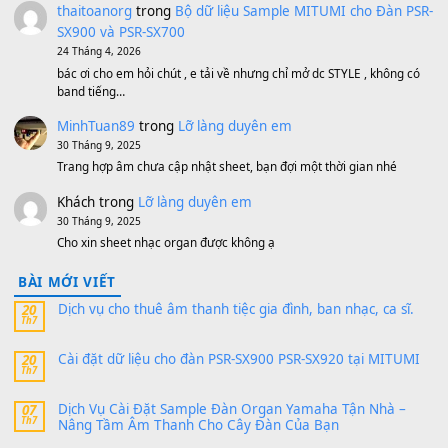
1,200,000
₫
MinhTuan89
trong
[CHIA SẺ] Bộ Dữ Liệu – Sample MI
V1 Cho Đàn Yamaha S750, S950
11 Tháng 7, 2026
https://vietkeyboard.vn/bo-du-lieu-sample-mitumi-cho-dan-psr
sx900-psr-sx700/
thaibaoduong68
trong
Bộ dữ liệu Sample MITUMI cho
PSR-SX900 và PSR-SX700
24 Tháng 4, 2026
Có giữ liệu 720 ko tuân e xin với ạ
thaitoanorg
trong
Bộ dữ liệu Sample MITUMI cho Đàn
SX900 và PSR-SX700
24 Tháng 4, 2026
bác ơi cho em hỏi chút , e tải về nhưng chỉ mở dc STYLE , khôn
band tiếng…
MinhTuan89
trong
Lỡ làng duyên em