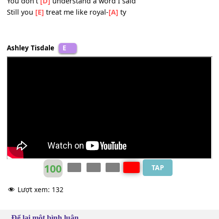
To
[E]
give me some-self
[A]
worth
2. You
[D]
put a crown on my head
And you
[E]
all seem to worship
[A]
me
You don't
[D]
understand a word I said
Still you
[E]
treat me like royal-
[A]
ty
Ashley Tisdale
E