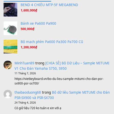
Tiếng Đàn Hàm Oan
(8.194)
Under Pressure
(8.164)
A Long December
(8.155)
Ta Sẽ Trở Lại
(8.155)
Ông Hoàng Bảy
(8.133)
Avenged Sevenfold - Buried Alive
(8.109)
Sản phẩm dành cho bạn
BEND 4 CHIỀU MTP-5F MEGABEND
1,600,000
₫
Bánh xe Pa600 Pa900
500,000
₫
Bộ mạch phím Pa600 Pa300 Pa700 Cũ