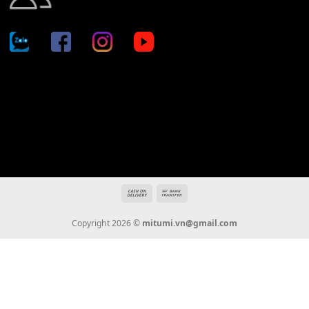
Địa chỉ: 666/5A Đường Ba Tháng Hai, P.14, Q.10, TP HCM
Hotline: 0936 22 90 22
mitumi.vn@gmail.com
THÔNG TIN
Giới Thiệu
Tin Tức
Thanh Toán
Vận Chuyển
Chính Sách Bảo Hành
Liên Hệ
KẾT NỐI CHÚNG TÔI