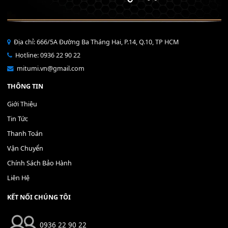
Bộ Nút Đệm Đàn Piano CASIO PX - Giá tốt nhất - Sửa tại n
400,000
₫
THÊM VÀO GIỎ HÀNG