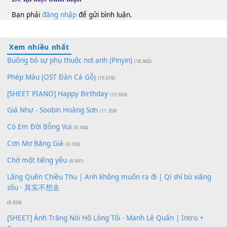
100
TAP
Lượt xem:
132
Để lại một bình luận
Bạn phải
đăng nhập
để gửi bình luận.
Xem nhiều nhất
Buông bỏ sự phụ thuộc nơi anh (Pinyin)
(18.942)
Phép Màu (OST Đàn Cá Gỗ)
(15.618)
[SHEET PIANO] Happy Birthday
(13.920)
Giá Như - Soobin Hoàng Sơn
(11.359)
Có Em Đời Bỗng Vui
(9.744)