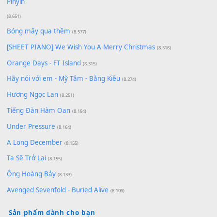
Cơn Mơ Băng Giá
(9.103)
Chờ một tiếng yêu
(8.991)
Lãng Quên Chiều Thu | Anh không muốn ra đi | Qí shí bù xiǎ
zǒu - 其实不想走
(8.929)
[SHEET] Ánh Trăng Nói Hộ Lòng Tôi - Mạnh Lệ Quân | Intro +
Pinyin
(8.651)
Bóng mây qua thềm
(8.577)
[SHEET PIANO] We Wish You A Merry Christmas
(8.516)
Orange Days - FT Island
(8.315)
Hãy nói với em - Mỹ Tâm - Bằng Kiều
(8.274)
Hương Ngọc Lan
(8.251)