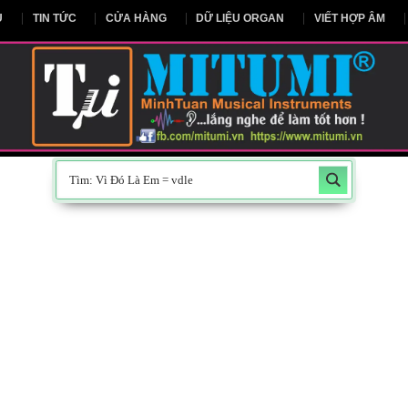
NG CHỦ
TIN TỨC
CỬA HÀNG
DỮ LIỆU ORGAN
V