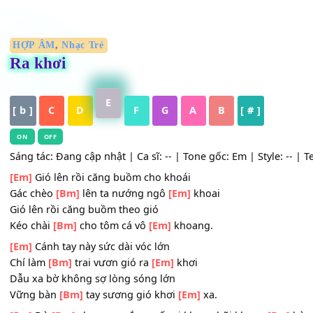
HỢP ÂM
,
Nhạc Trẻ
Ra khơi
E
[ b ]
C
D
F
G
A
B
[ # ]
ON
OFF
Sáng tác: Đang cập nhật | Ca sĩ: -- | Tone gốc: Em | Style:
[Em]
Gió lên rồi căng buồm cho khoái
Gác chèo
[Bm]
lên ta nướng ngô
[Em]
khoai
Gió lên rồi căng buồm theo gió
Kéo chài
[Bm]
cho tôm cá vô
[Em]
khoang.
[Em]
Cánh tay này sức dài vóc lớn