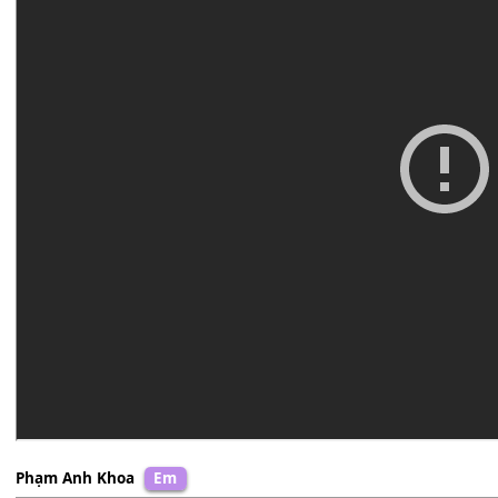
Bức Tường
Em