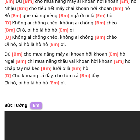
Chí làm
[Bm]
trai vươn gió ra
[Em]
khơi
Dẫu xa bờ không sợ lòng sóng lớn
Vững bàn
[Bm]
tay sương gió khơi
[Em]
xa.
[Em]
Dù
[Bm]
cho mưa nắng mấy ai khoan hỡi khoan
[E
Nhậu
[Bm]
cho tiêu hết mấy chai khoan hỡi khoan
[Em]
Bỏ
[Em]
ghe mà nghiêng
[Bm]
ngả ới ơi là
[Em]
hò
[D]
Không ai chống chèo, không ai chống
[Bm]
chèo
[Bm]
Ơi ò, ơi hò là hò hò
[Em]
ơi
[D]
Không ai chống chèo, không ai chống
[Bm]
chèo
Ơi hò, ơi hò là hò hò
[Em]
ơi.
Dù
[Bm]
cho mưa nắng mấy ai khoan hỡi khoan
[Em]
hò
Ngại
[Bm]
chi mưa nắng thấu vai khoan hỡi khoan
[Em]
Chắp tay mà kéo
[Bm]
lưới ơ là
[Em]
hò
[D]
Cho khoang cá đầy, cho tôm cá
[Bm]
đầy
Ơi hò, ơi hò là hò hò
[Em]
ơi.