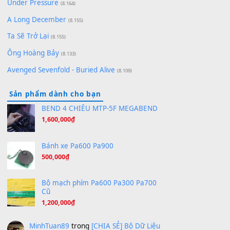
[SHEET] Ánh Trăng Nói Hộ Lòng Tôi - Mạnh Lệ
Quân | Intro + Pinyin
(8.651)
Bóng mây qua thềm
(8.577)
[SHEET PIANO] We Wish You A Merry Christmas
(8.516)
Orange Days - FT Island
(8.315)
Hãy nói với em - Mỹ Tâm - Bằng Kiều
(8.274)
Hương Ngọc Lan
(8.251)
Tiếng Đàn Hàm Oan
(8.194)
Under Pressure
(8.164)
A Long December
(8.155)
Ta Sẽ Trở Lại
(8.155)