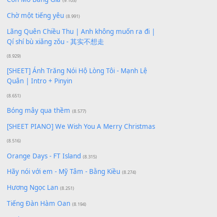
Bạn phải
đăng nhập
để gửi bình luận.
Xem nhiều nhất
Buông bỏ sự phụ thuộc nơi anh (Pinyin)
(18.942)
Phép Màu (OST Đàn Cá Gỗ)
(15.618)
[SHEET PIANO] Happy Birthday
(13.920)
Giá Như - Soobin Hoàng Sơn
(11.359)
Có Em Đời Bỗng Vui
(9.744)
Cơn Mơ Băng Giá
(9.103)
Chờ một tiếng yêu
(8.991)
Lãng Quên Chiều Thu | Anh không muốn ra đi |
Qí shí bù xiǎng zǒu - 其实不想走
(8.929)