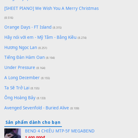
Chờ một tiếng yêu
(8.991)
Lãng Quên Chiều Thu | Anh không muốn ra đi |
Qí shí bù xiǎng zǒu - 其实不想走
(8.929)
[SHEET] Ánh Trăng Nói Hộ Lòng Tôi - Mạnh Lệ
Quân | Intro + Pinyin
(8.651)
Bóng mây qua thềm
(8.577)
[SHEET PIANO] We Wish You A Merry Christmas
(8.516)
Orange Days - FT Island
(8.315)
Hãy nói với em - Mỹ Tâm - Bằng Kiều
(8.274)
Hương Ngọc Lan
(8.251)