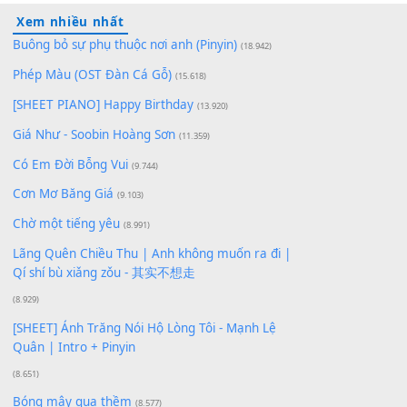
10
Lượt xem:
344
Để lại một bình luận
Bạn phải
đăng nhập
để gửi bình luận.
Xem nhiều nhất
Buông bỏ sự phụ thuộc nơi anh (Pinyin)
(18.942)
Phép Màu (OST Đàn Cá Gỗ)
(15.618)
[SHEET PIANO] Happy Birthday
(13.920)
Giá Như - Soobin Hoàng Sơn
(11.359)
Có Em Đời Bỗng Vui
(9.744)
Cơn Mơ Băng Giá
(9.103)