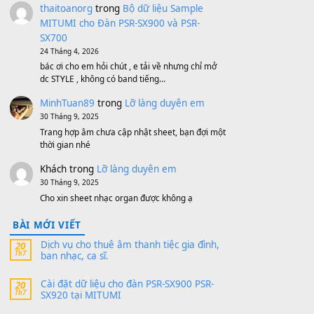
Cũ
1,200,000
₫
MinhTuan89
trong
[CHIA SẺ] Bộ Dữ Liệu
– Sample MITUMI V1 Cho Đàn Yamaha
S750, S950
11 Tháng 7, 2026
https://vietkeyboard.vn/bo-du-lieu-sample-
mitumi-cho-dan-psr-sx900-psr-sx700/
thaibaoduong68
trong
Bộ dữ liệu Sample
MITUMI cho Đàn PSR-SX900 và PSR-
SX700
24 Tháng 4, 2026
Có giữ liệu 720 ko tuân e xin với ạ
thaitoanorg
trong
Bộ dữ liệu Sample
MITUMI cho Đàn PSR-SX900 và PSR-
SX700
24 Tháng 4, 2026