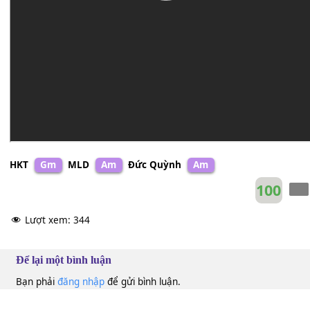
HKT
Gm
MLD
Am
Đức Quỳnh
Am