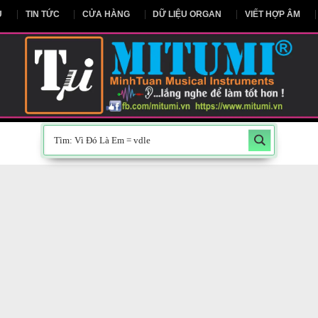
NG CHỦ
TIN TỨC
CỬA HÀNG
DỮ LIỆU ORGAN
V