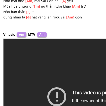
Sài Gòn ta
[Em]
đó ánh dương sáng
[Am]
ngời
Sài Gòn phương
[F]
xa
Sài Gòn vươn
[G]
đến tương lai rạng
[Am]
ngời
Nhớ mãi nhớ
[Am]
mãi Sài Gòn dấu
[G]
yêu
Mùa hoa phượng
[Em]
nở thắm tươi khắp
[Am]
trời
Nào bạn thân
[F]
ơi
Cùng nhau ta
[G]
hát vang lên rock Sài
[Am]
Gòn
Vmusic
Am
MTV
Am