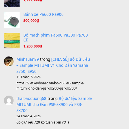
Tiếng Đàn Hàm Oan
(8.194)
Under Pressure
(8.164)
A Long December
(8.155)
Ta Sẽ Trở Lại
(8.155)
Ông Hoàng Bảy
(8.133)
Avenged Sevenfold - Buried Alive
(8.109)
Sản phẩm dành cho bạn
BEND 4 CHIỀU MTP-5F MEGABEND
1,600,000
₫
Bánh xe Pa600 Pa900
500,000
₫
Bộ mạch phím Pa600 Pa300 Pa700