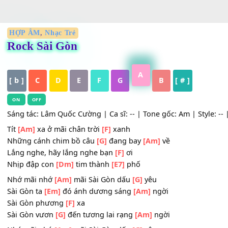
HỢP ÂM
,
Nhạc Trẻ
Rock Sài Gòn
A
[ b ]
C
D
E
F
G
B
[ # ]
ON
OFF
Sáng tác: Lâm Quốc Cường | Ca sĩ: -- | Tone gốc: Am | Sty
Tít
[Am]
xa ở mãi chân trời
[F]
xanh
Những cánh chim bồ câu
[G]
đang bay
[Am]
về
Lắng nghe, hãy lắng nghe bạn
[F]
ơi
Nhịp đập con
[Dm]
tim thành
[E7]
phố
Nhớ mãi nhớ
[Am]
mãi Sài Gòn dấu
[G]
yêu