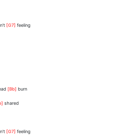
do
e
[Bb]
dark.
s, I can't
[G7]
feeling
your head
[Bb]
burn