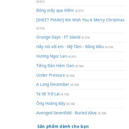
(8.929)
[SHEET] Ánh Trăng Nói Hộ Lò
Quân | Intro + Pinyin
(8.651)
Bóng mây qua thềm
(8.577)
[SHEET PIANO] We Wish You 
(8.516)
Orange Days - FT Island
(8.315)
Hãy nói với em - Mỹ Tâm - Bằ
Hương Ngọc Lan
(8.251)
Tiếng Đàn Hàm Oan
(8.194)
Under Pressure
(8.164)
A Long December
(8.155)