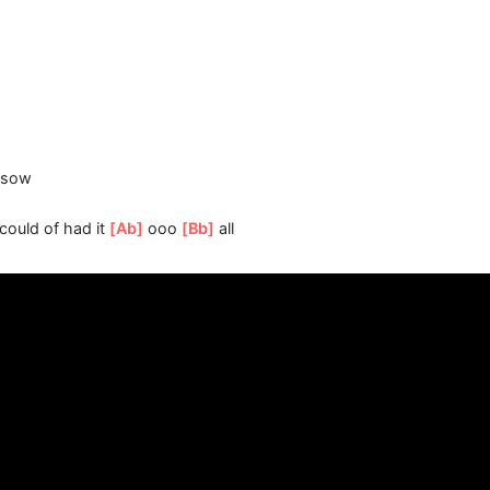
t be
[Bb]
shared
s, I can't
[G7]
feeling
]
for
ou
[Bb]
sow
all We could of had it
[Ab]
ooo
[Bb]
all