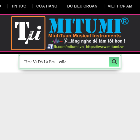
NG CHỦ
TIN TỨC
CỬA HÀNG
DỮ LIỆU ORGAN
V