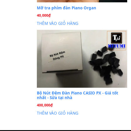
Cài đặt dữ liệu sampl
26
Th6
PSR-S750 S950
Mỡ tra phím đàn Piano Org
40,000
₫
THÊM VÀO GIỎ HÀNG