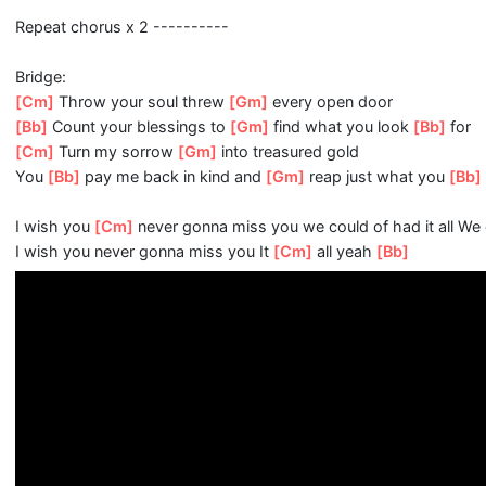
[Bb]
Making a home down there
[Gm]
as mine sure won'
[Ab]
The scars of
[Bb]
our love, remind you of
[Gm]
us
They keep me
[Ab]
thinking that we almost had it all
The scars of
[Bb]
your love, they leave me
[Gm]
breathles
Repeat chorus x 2 ----------
Bridge:
[Cm]
Throw your soul threw
[Gm]
every open door
[Bb]
Count your blessings to
[Gm]
find what you look
[Bb
[Cm]
Turn my sorrow
[Gm]
into treasured gold
You
[Bb]
pay me back in kind and
[Gm]
reap just what y
I wish you
[Cm]
never gonna miss you we could of had it 
I wish you never gonna miss you It
[Cm]
all yeah
[Bb]