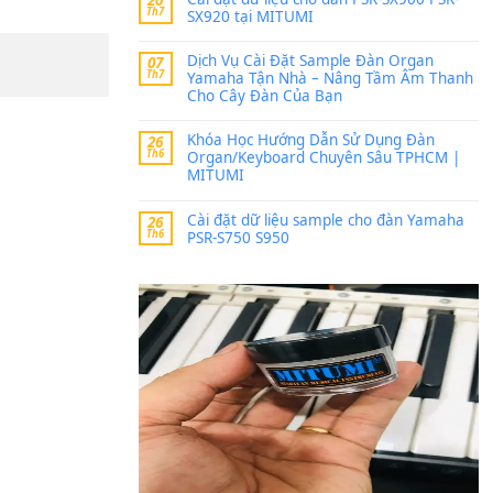
Trang hợp âm chưa cập nh
thời gian nhé
Khách
trong
Lỡ làng 
30 Tháng 9, 2025
Cho xin sheet nhạc organ
BÀI MỚI VIẾT
Dịch vụ cho thuê âm th
20
Th7
ban nhạc, ca sĩ.
Cài đặt dữ liệu cho đà
20
Th7
SX920 tại MITUMI
Dịch Vụ Cài Đặt Samp
07
Th7
Yamaha Tận Nhà – N
Cho Cây Đàn Của Bạn
Khóa Học Hướng Dẫn 
26
Th6
Organ/Keyboard Chuy
MITUMI