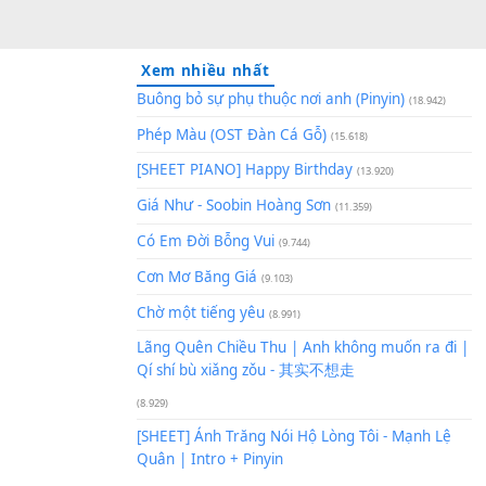
Xem nhiều nhất
Buông bỏ sự phụ thuộc nơi an
Phép Màu (OST Đàn Cá Gỗ)
(1
[SHEET PIANO] Happy Birthd
Giá Như - Soobin Hoàng Sơn
(
Có Em Đời Bỗng Vui
(9.744)
Cơn Mơ Băng Giá
(9.103)
Chờ một tiếng yêu
(8.991)
Lãng Quên Chiều Thu | Anh k
Qí shí bù xiǎng zǒu - 其实不