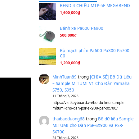
Ta Sẽ Trở Lại
(8.155)
Ông Hoàng Bảy
(8.133)
Avenged Sevenfold - Buried A
Sản phẩm dành cho bạn
BEND 4 CHIỀU M
1,600,000
₫
Bánh xe Pa600 Pa
500,000
₫
Bộ mạch phím Pa6
Cũ
1,200,000
₫
MinhTuan89
trong
[CH
– Sample MITUMI V1 