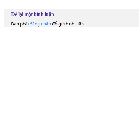
100
Lượt xem:
391
Để lại một bình luận
Bạn phải
đăng nhập
để gửi bình luận.