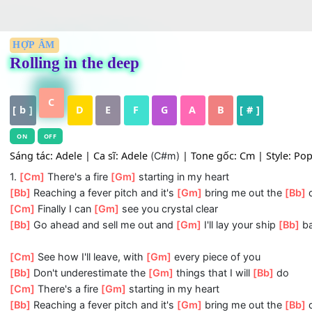
HỢP ÂM
Rolling in the deep
C
[ b ]
D
E
F
G
A
B
[ # ]
ON
OFF
Sáng tác: Adele
| Ca sĩ: Adele
| Tone gốc: Cm | Sty
(C#m)
1.
[Cm]
There's a fire
[Gm]
starting in my heart
[Bb]
Reaching a fever pitch and it's
[Gm]
bring me out th
[Cm]
Finally I can
[Gm]
see you crystal clear
[Bb]
Go ahead and sell me out and
[Gm]
I'll lay your ship