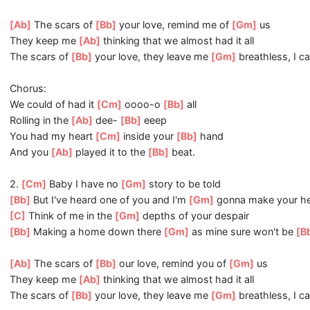
[Cm]
See how I'll leave, with
[Gm]
every piece of you
[Bb]
Don't underestimate the
[Gm]
things that I will
[Bb]
[Cm]
There's a fire
[Gm]
starting in my heart
[Bb]
Reaching a fever pitch and it's
[Gm]
bring me out th
[Ab]
The scars of
[Bb]
your love, remind me of
[Gm]
us
They keep me
[Ab]
thinking that we almost had it all
The scars of
[Bb]
your love, they leave me
[Gm]
breathles
Chorus:
We could of had it
[Cm]
oooo-o
[Bb]
all
Rolling in the
[Ab]
dee-
[Bb]
eeep
You had my heart
[Cm]
inside your
[Bb]
hand
And you
[Ab]
played it to the
[Bb]
beat.
2.
[Cm]
Baby I have no
[Gm]
story to be told
[Bb]
But I've heard one of you and I'm
[Gm]
gonna make 
[C]
Think of me in the
[Gm]
depths of your despair