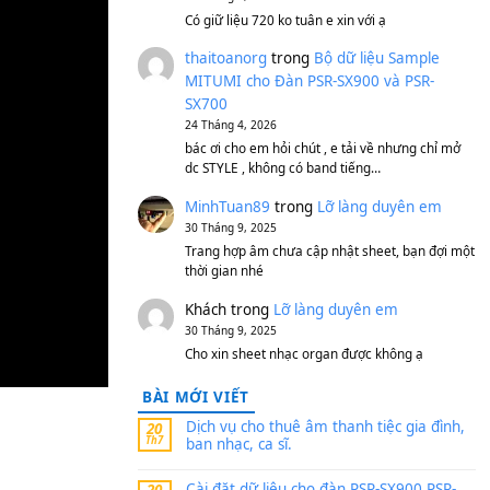
S750, S950
11 Tháng 7, 2026
https://vietkeyboard.vn/b
mitumi-cho-dan-psr-sx900
thaibaoduong68
tron
MITUMI cho Đàn PSR-S
SX700
24 Tháng 4, 2026
Có giữ liệu 720 ko tuân e x
thaitoanorg
trong
Bộ 
MITUMI cho Đàn PSR-S
SX700
24 Tháng 4, 2026
bác ơi cho em hỏi chút , e
dc STYLE , không có band
MinhTuan89
trong
Lỡ 
30 Tháng 9, 2025