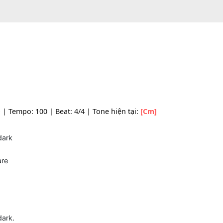
le: Pop | Tempo: 100 | Beat: 4/4 | Tone hiện tại:
[Cm]
e
[Bb]
dark
[Bb]
bare