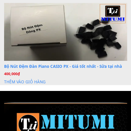
Khóa Học Hướng Dẫn Sử Dụng Đàn Organ/Keyboard
26
Th6
Chuyên Sâu TPHCM | MITUMI
Cài đặt dữ liệu sample cho đàn Yamaha PSR-S750 S95
26
Th6
Mỡ tra phím đàn Piano Organ
40,000
₫
THÊM VÀO GIỎ HÀNG