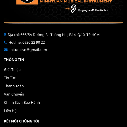
Bộ Nút Đệm Đàn Piano CASIO PX - Giá tốt nhất - Sửa tại n
400,000
₫
THÊM VÀO GIỎ HÀNG