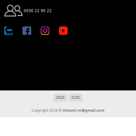
Địa chỉ: 666/5A Đường Ba Tháng Hai, P.14, Q.10, TP HCM
Hotline: 0936 22 90 22
mitumi.vn@gmail.com
THÔNG TIN
Giới Thiệu
Tin Tức
Thanh Toán
Vận Chuyển