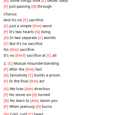
[F]
And negativity
[G]
lands
[G]
Cold, cold
[C]
heart
[F]
Hard done by
[Dm]
you
[G]
Some things look
[C]
better, baby
[F]
Just passing
[G]
through
Chorus:
And it's no
[C]
sacrifice
[C]
Just a simple
[Dm]
word
[F]
It's two hearts
[G]
living
[G]
In two separate
[C]
worlds
[C]
But it's no sacrifice
No
[Dm]
sacrifice
It's no
[Em7]
sacrifice at
[C]
all
2.
[C]
Mutual misunderstanding
[F]
After the
[Dm]
fact
[G]
Sensitivity
[C]
builds a prison