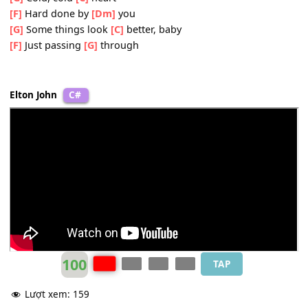
[F]
In the final
[Dm]
act
[G]
We lose
[Am]
direction
[F]
No stone un-
[G]
turned
[G]
No tears to
[Am]
damn you
[F]
When jealousy
[G]
burns
[G]
Cold, cold
[C]
heart
[F]
Hard done by
[Dm]
you
[G]
Some things look
[C]
better, baby
[F]
Just passing
[G]
through
Elton John
C#