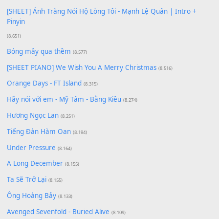
[SHEET PIANO] Happy Birthday
(13.920)
Giá Như - Soobin Hoàng Sơn
(11.359)
Có Em Đời Bỗng Vui
(9.744)
Cơn Mơ Băng Giá
(9.103)
Chờ một tiếng yêu
(8.991)
Lãng Quên Chiều Thu | Anh không muốn ra đi | Qí shí bù xiǎ
zǒu - 其实不想走
(8.929)
[SHEET] Ánh Trăng Nói Hộ Lòng Tôi - Mạnh Lệ Quân | Intro +
Pinyin
(8.651)
Bóng mây qua thềm
(8.577)
[SHEET PIANO] We Wish You A Merry Christmas
(8.516)
Orange Days - FT Island
(8.315)