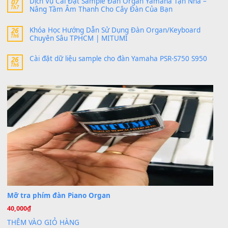
24 Tháng 4, 2026
bác ơi cho em hỏi chút , e tải về nhưng chỉ mở dc STYLE , khôn
band tiếng…
MinhTuan89
trong
Lỡ làng duyên em
30 Tháng 9, 2025
Trang hợp âm chưa cập nhật sheet, bạn đợi một thời gian nhé
Khách
trong
Lỡ làng duyên em
30 Tháng 9, 2025
Cho xin sheet nhạc organ được không ạ
BÀI MỚI VIẾT
Dịch vụ cho thuê âm thanh tiệc gia đình, ban nhạc, ca s
20
Th7
Cài đặt dữ liệu cho đàn PSR-SX900 PSR-SX920 tại MIT
20
Th7
Dịch Vụ Cài Đặt Sample Đàn Organ Yamaha Tận Nhà 
07
Th7
Nâng Tầm Âm Thanh Cho Cây Đàn Của Bạn