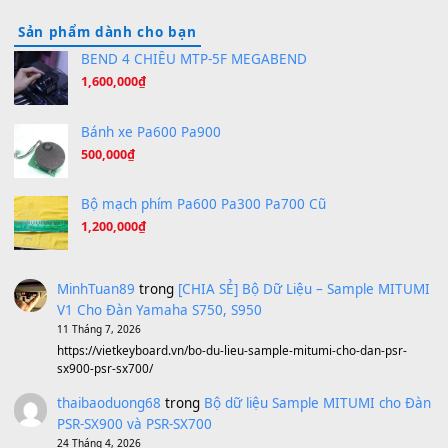
Hãy nói với em - Mỹ Tâm - Bằng Kiều
(8.274)
Hương Ngọc Lan
(8.251)
Tiếng Đàn Hàm Oan
(8.194)
Under Pressure
(8.164)
A Long December
(8.155)
Ta Sẽ Trở Lại
(8.155)
Ông Hoàng Bảy
(8.133)
Avenged Sevenfold - Buried Alive
(8.109)
Sản phẩm dành cho bạn
BEND 4 CHIỀU MTP-5F MEGABEND
1,600,000
₫
Bánh xe Pa600 Pa900