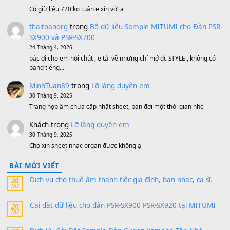
500,000
₫
Bộ mạch phím Pa600 Pa300 Pa700 Cũ
1,200,000
₫
MinhTuan89
trong
[CHIA SẺ] Bộ Dữ Liệu – Sample MI
V1 Cho Đàn Yamaha S750, S950
11 Tháng 7, 2026
https://vietkeyboard.vn/bo-du-lieu-sample-mitumi-cho-dan-psr
sx900-psr-sx700/
thaibaoduong68
trong
Bộ dữ liệu Sample MITUMI cho
PSR-SX900 và PSR-SX700
24 Tháng 4, 2026
Có giữ liệu 720 ko tuân e xin với ạ
thaitoanorg
trong
Bộ dữ liệu Sample MITUMI cho Đàn
SX900 và PSR-SX700