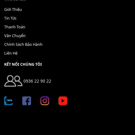
Bộ Nút Đệm Đàn Piano CASIO PX - Giá tốt nhất - Sửa tại n
400,000
₫
THÊM VÀO GIỎ HÀNG
Địa chỉ: 666/5A Đường Ba Tháng Hai, P.14, Q.10, TP HCM
Hotline: 0936 22 90 22