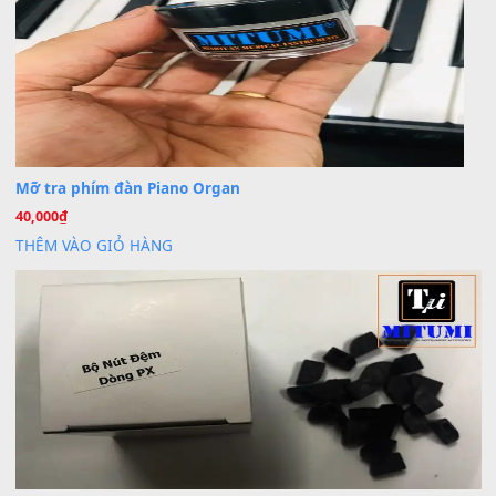
BÀI MỚI VIẾT
Dịch vụ cho thuê âm thanh tiệc gia đình, ban nhạc, ca s
20
Th7
Cài đặt dữ liệu cho đàn PSR-SX900 PSR-SX920 tại MIT
20
Th7
Dịch Vụ Cài Đặt Sample Đàn Organ Yamaha Tận Nhà 
07
Th7
Nâng Tầm Âm Thanh Cho Cây Đàn Của Bạn
Khóa Học Hướng Dẫn Sử Dụng Đàn Organ/Keyboard
26
Th6
Chuyên Sâu TPHCM | MITUMI
Cài đặt dữ liệu sample cho đàn Yamaha PSR-S750 S95
26
Th6