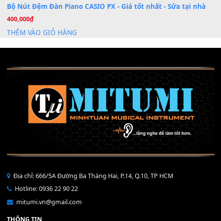
Mỡ tra phím đàn Piano Organ
40,000
₫
THÊM VÀO GIỎ HÀNG