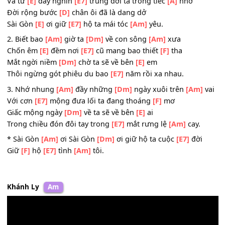
Và tình
[D]
yêu xanh tháng ngày muôn
[A]
thuở
Sài Gòn
[E]
ơi ta
[E7]
xa em mất
[A]
rồi.
Và từ
[A]
đây rong trôi đời ta tháng ngày
Và từ
[E]
đây nghìn
[E7]
trùng đời ta trong tiếc
[A]
nhớ
Đời rộng bước
[D]
chân ôi đã là dang dở
Sài Gòn
[E]
ơi giữ
[E7]
hộ ta mái tóc
[Am]
yêu.
2. Biết bao
[Am]
giờ ta
[Dm]
về con sông
[Am]
xưa
Chốn êm
[E]
đềm nơi
[E7]
cũ mang bao thiết
[F]
tha
Mắt ngời niềm
[Dm]
chờ ta sẽ về bên
[E]
em
Thôi ngừng gót phiêu du bao
[E7]
năm rồi xa nhau.
3. Nhớ nhung
[Am]
đầy những
[Dm]
ngày xuôi trên
[Am
Với cơn
[E7]
mộng đưa lối ta đang thoáng
[F]
mơ
Giấc mộng ngày
[Dm]
về ta sẽ về bên
[E]
ai
Trong chiều đón đôi tay trong
[E7]
mắt rưng lệ
[Am]
cay.
* Sài Gòn
[Am]
ơi Sài Gòn
[Dm]
ơi giữ hộ ta cuộc
[E7]
đời
Giữ
[F]
hộ
[E7]
tình
[Am]
tôi.