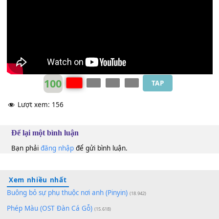
Khánh Ly
Am
100
TAP
Lượt xem:
156