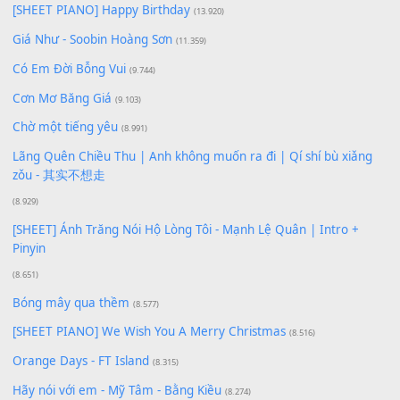
Để lại một bình luận
Bạn phải
đăng nhập
để gửi bình luận.
Xem nhiều nhất
Buông bỏ sự phụ thuộc nơi anh (Pinyin)
(18.942)
Phép Màu (OST Đàn Cá Gỗ)
(15.618)
[SHEET PIANO] Happy Birthday
(13.920)
Giá Như - Soobin Hoàng Sơn
(11.359)
Có Em Đời Bỗng Vui
(9.744)
Cơn Mơ Băng Giá
(9.103)
Chờ một tiếng yêu
(8.991)
Lãng Quên Chiều Thu | Anh không muốn ra đi | Qí shí bù xiǎ
zǒu - 其实不想走