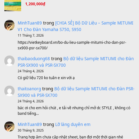
Ông Hoàng Bảy
(8.133)
Avenged Sevenfold - Buried Alive
(8.109)
Sản phẩm dành cho bạn
BEND 4 CHIỀU MTP-5F MEGABEND
1,600,000
₫
Bánh xe Pa600 Pa900
500,000
₫
Bộ mạch phím Pa600 Pa300 Pa700 Cũ
1,200,000
₫
MinhTuan89
trong
[CHIA SẺ] Bộ Dữ Liệu – Sample MI
V1 Cho Đàn Yamaha S750, S950
11 Tháng 7, 2026