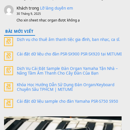
https://vietkeyboard.vn/bo-du-lieu-sample-mitumi-cho-dan-psr
sx900-psr-sx700/
thaibaoduong68
trong
Bộ dữ liệu Sample MITUMI cho
PSR-SX900 và PSR-SX700
24 Tháng 4, 2026
Có giữ liệu 720 ko tuân e xin với ạ
thaitoanorg
trong
Bộ dữ liệu Sample MITUMI cho Đàn
SX900 và PSR-SX700
24 Tháng 4, 2026
bác ơi cho em hỏi chút , e tải về nhưng chỉ mở dc STYLE , khôn
band tiếng…
MinhTuan89
trong
Lỡ làng duyên em
30 Tháng 9, 2025
Trang hợp âm chưa cập nhật sheet, bạn đợi một thời gian nhé
Khách
trong
Lỡ làng duyên em
30 Tháng 9, 2025
Cho xin sheet nhạc organ được không ạ