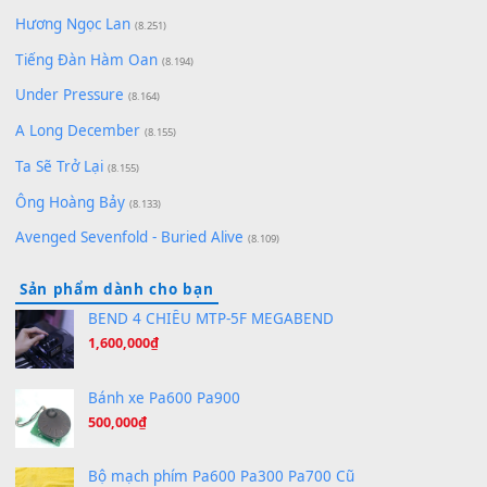
(8.929)
[SHEET] Ánh Trăng Nói Hộ Lòng Tôi - Mạnh Lệ Quân | Intro +
Pinyin
(8.651)
Bóng mây qua thềm
(8.577)
[SHEET PIANO] We Wish You A Merry Christmas
(8.516)
Orange Days - FT Island
(8.315)
Hãy nói với em - Mỹ Tâm - Bằng Kiều
(8.274)
Hương Ngọc Lan
(8.251)
Tiếng Đàn Hàm Oan
(8.194)
Under Pressure
(8.164)
A Long December
(8.155)
Ta Sẽ Trở Lại
(8.155)