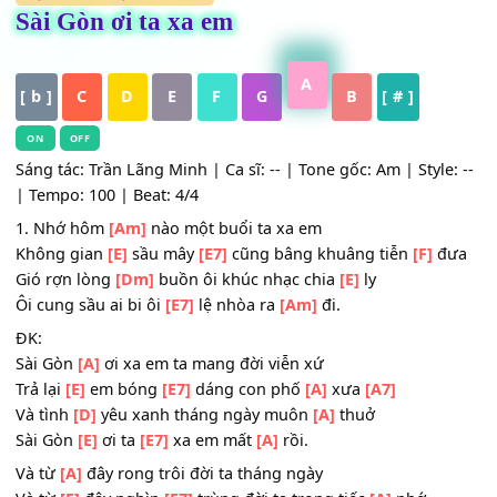
HỢP ÂM
,
Nhạc Trữ Tình
Sài Gòn ơi ta xa em
A
[ b ]
C
D
E
F
G
B
[ # ]
ON
OFF
Sáng tác: Trần Lãng Minh | Ca sĩ: -- | Tone gốc: Am | Style
| Tempo: 100 | Beat: 4/4
1. Nhớ hôm
[Am]
nào một buổi ta xa em
Không gian
[E]
sầu mây
[E7]
cũng bâng khuâng tiễn
[F]
đ
Gió rợn lòng
[Dm]
buồn ôi khúc nhạc chia
[E]
ly
Ôi cung sầu ai bi ôi
[E7]
lệ nhòa ra
[Am]
đi.
ĐK:
Sài Gòn
[A]
ơi xa em ta mang đời viễn xứ
Trả lại
[E]
em bóng
[E7]
dáng con phố
[A]
xưa
[A7]