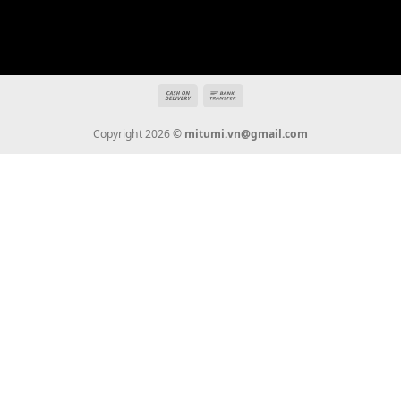
mitumi.vn@gmail.com
THÔNG TIN
Giới Thiệu
Tin Tức
Thanh Toán
Vận Chuyển
Chính Sách Bảo Hành
Liên Hệ
KẾT NỐI CHÚNG TÔI
0936 22 90 22