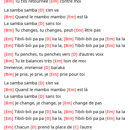
Tu danses, tu danses dans
[D]
d'autres bras
[Bm]
Je pense, je pense, je
[Em]
pense à toi
Immense, immense
[D]
baraka
[Bm]
Tu t'es retournée
[Em]
contre moi
La samba samba
[D]
s'en va
[Bm]
Quand le mambo mambo
[Em]
est là
La samba samba
[D]
sans toi
[Bm]
Tu changes, tu changes, peut-
[Em]
être pas
[Em]
Tibili-bili pa pa
[D]
lia la,
[Bm]
Tibili-bili pa pa
[Em]
l
[Em]
Tibili-bili pa pa
[D]
lia la,
[Bm]
Tibili-bili pa pa
[Em]
l
[Em]
Tu penches, tu penches vers
[D]
d'autres voix
[Bm]
Tu te balances très
[Em]
loin de moi
Immense, immense
[D]
baraka
[Bm]
Je prie, je prie, je
[Em]
prie pour toi
La samba samba
[D]
s'en va
[Bm]
Quand le mambo mambo
[Em]
est là