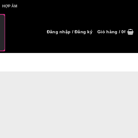
IẾT HỢP ÂM
HỢP ÂM
Đăng nhập / Đăng ký