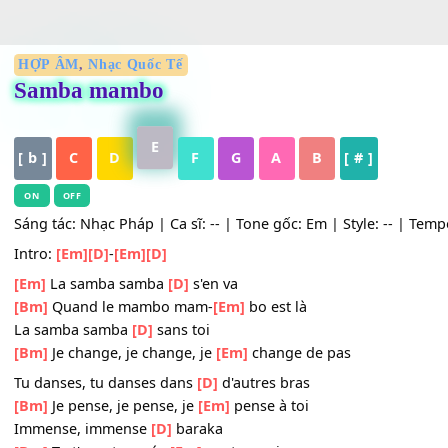
HỢP ÂM
,
Nhạc Quốc Tế
Samba mambo
E
[ b ]
C
D
F
G
A
B
[ # ]
ON
OFF
Sáng tác: Nhạc Pháp | Ca sĩ: -- | Tone gốc: Em | Style: -- 
Intro:
[Em]
[D]
-
[Em]
[D]
[Em]
La samba samba
[D]
s'en va
[Bm]
Quand le mambo mam-
[Em]
bo est là
La samba samba
[D]
sans toi
[Bm]
Je change, je change, je
[Em]
change de pas