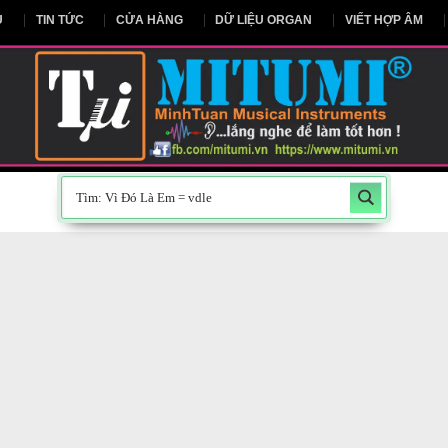
NG CHỦ
TIN TỨC
CỬA HÀNG
DỮ LIỆU ORGAN
V