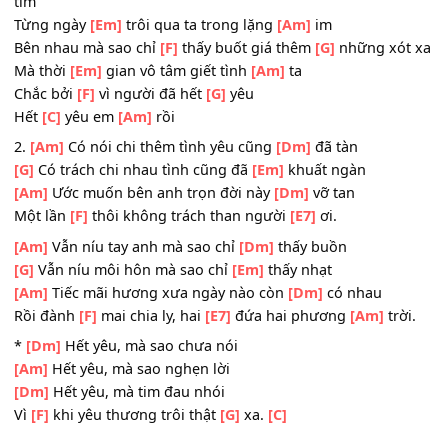
Rồi đành
[F]
mai chia ly, hai
[E7]
đứa hai phương
[Am]
trờ
ĐK:
Bên nhau làm gì khi
[F]
những trái đắng vẫn
[G]
giấu tro
tim
Từng ngày
[Em]
trôi qua ta trong lặng
[Am]
im
Bên nhau mà sao chỉ
[F]
thấy buốt giá thêm
[G]
những xó
Mà thời
[Em]
gian vô tâm giết tình
[Am]
ta
Chắc bởi
[F]
vì người đã hết
[G]
yêu
Hết
[C]
yêu em
[Am]
rồi
2.
[Am]
Có nói chi thêm tình yêu cũng
[Dm]
đã tàn
[G]
Có trách chi nhau tình cũng đã
[Em]
khuất ngàn
[Am]
Ước muốn bên anh trọn đời này
[Dm]
vỡ tan
Một lần
[F]
thôi không trách than người
[E7]
ơi.
[Am]
Vẫn níu tay anh mà sao chỉ
[Dm]
thấy buồn
[G]
Vẫn níu môi hôn mà sao chỉ
[Em]
thấy nhạt
[Am]
Tiếc mãi hương xưa ngày nào còn
[Dm]
có nhau