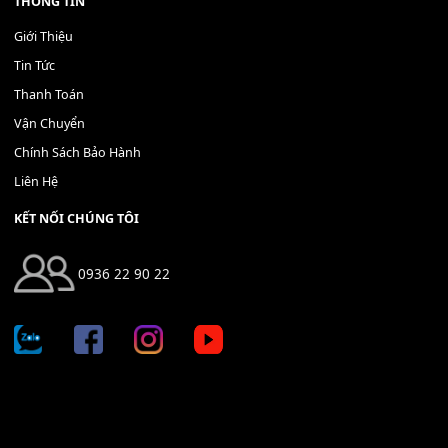
Bộ Nút Đệm Đàn Piano CASIO PX - Giá tốt nhất - Sửa tại n
400,000
₫
THÊM VÀO GIỎ HÀNG
Địa chỉ: 666/5A Đường Ba Tháng Hai, P.14, Q.10, TP HCM
Hotline: 0936 22 90 22