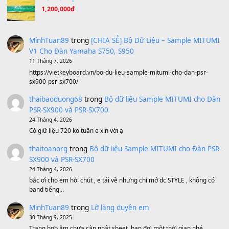
Ông Hoàng Bảy
(8.133)
Avenged Sevenfold - Buried Alive
(8.109)
Sản phẩm dành cho bạn
BEND 4 CHIỀU MTP-5F MEGABEND
1,600,000
₫
Bánh xe Pa600 Pa900
500,000
₫
Bộ mạch phím Pa600 Pa300 Pa700 Cũ
1,200,000
₫
MinhTuan89
trong
[CHIA SẺ] Bộ Dữ Liệu – Sample MI
V1 Cho Đàn Yamaha S750, S950
11 Tháng 7, 2026