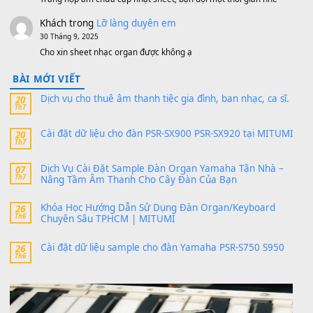
https://vietkeyboard.vn/bo-du-lieu-sample-mitumi-cho-dan-psr
sx900-psr-sx700/
thaibaoduong68
trong
Bộ dữ liệu Sample MITUMI cho
PSR-SX900 và PSR-SX700
24 Tháng 4, 2026
Có giữ liệu 720 ko tuân e xin với ạ
thaitoanorg
trong
Bộ dữ liệu Sample MITUMI cho Đàn
SX900 và PSR-SX700
24 Tháng 4, 2026
bác ơi cho em hỏi chút , e tải về nhưng chỉ mở dc STYLE , khôn
band tiếng…
MinhTuan89
trong
Lỡ làng duyên em
30 Tháng 9, 2025
Trang hợp âm chưa cập nhật sheet, bạn đợi một thời gian nhé
Khách
trong
Lỡ làng duyên em
30 Tháng 9, 2025
Cho xin sheet nhạc organ được không ạ