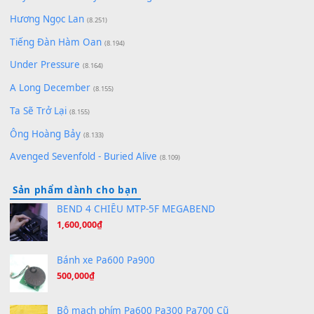
(8.929)
[SHEET] Ánh Trăng Nói Hộ Lòng Tôi - Mạnh Lệ Quân | Intro +
Pinyin
(8.651)
Bóng mây qua thềm
(8.577)
[SHEET PIANO] We Wish You A Merry Christmas
(8.516)
Orange Days - FT Island
(8.315)
Hãy nói với em - Mỹ Tâm - Bằng Kiều
(8.274)
Hương Ngọc Lan
(8.251)
Tiếng Đàn Hàm Oan
(8.194)
Under Pressure
(8.164)
A Long December
(8.155)
Ta Sẽ Trở Lại
(8.155)