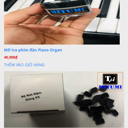
BÀI MỚI VIẾT
Dịch vụ cho thuê âm thanh tiệc gia đình, ban nhạc, ca s
20
Th7
Cài đặt dữ liệu cho đàn PSR-SX900 PSR-SX920 tại MIT
20
Th7
Dịch Vụ Cài Đặt Sample Đàn Organ Yamaha Tận Nhà 
07
Th7
Nâng Tầm Âm Thanh Cho Cây Đàn Của Bạn
Khóa Học Hướng Dẫn Sử Dụng Đàn Organ/Keyboard
26
Th6
Chuyên Sâu TPHCM | MITUMI
Cài đặt dữ liệu sample cho đàn Yamaha PSR-S750 S95
26
Th6