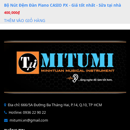
Mỡ tra phím đàn Piano Organ
40,000
₫
THÊM VÀO GIỎ HÀNG