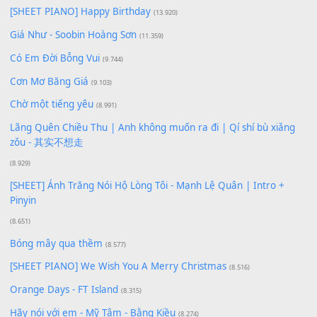
Để lại một bình luận
Bạn phải
đăng nhập
để gửi bình luận.
Xem nhiều nhất
Buông bỏ sự phụ thuộc nơi anh (Pinyin)
(18.942)
Phép Màu (OST Đàn Cá Gỗ)
(15.618)
[SHEET PIANO] Happy Birthday
(13.920)
Giá Như - Soobin Hoàng Sơn
(11.359)
Có Em Đời Bỗng Vui
(9.744)
Cơn Mơ Băng Giá
(9.103)
Chờ một tiếng yêu
(8.991)
Lãng Quên Chiều Thu | Anh không muốn ra đi | Qí shí bù xiǎ
zǒu - 其实不想走