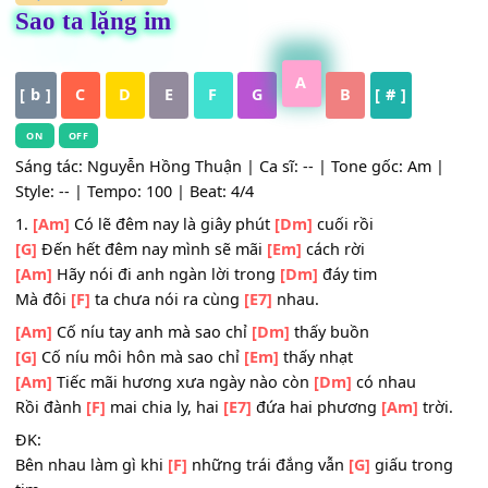
HỢP ÂM
,
Nhạc Trẻ
Sao ta lặng im
A
[ b ]
C
D
E
F
G
B
[ # ]
ON
OFF
Sáng tác: Nguyễn Hồng Thuận | Ca sĩ: -- | Tone gốc: Am 
Style: -- | Tempo: 100 | Beat: 4/4
1.
[Am]
Có lẽ đêm nay là giây phút
[Dm]
cuối rồi
[G]
Đến hết đêm nay mình sẽ mãi
[Em]
cách rời
[Am]
Hãy nói đi anh ngàn lời trong
[Dm]
đáy tim
Mà đôi
[F]
ta chưa nói ra cùng
[E7]
nhau.
[Am]
Cố níu tay anh mà sao chỉ
[Dm]
thấy buồn
[G]
Cố níu môi hôn mà sao chỉ
[Em]
thấy nhạt
[Am]
Tiếc mãi hương xưa ngày nào còn
[Dm]
có nhau