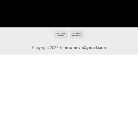
mitumi.vn@gmail.com
THÔNG TIN
Giới Thiệu
Tin Tức
Thanh Toán
Vận Chuyển
Chính Sách Bảo Hành
Liên Hệ
KẾT NỐI CHÚNG TÔI
0936 22 90 22