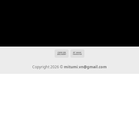
Địa chỉ: 666/5A Đường Ba Tháng Hai, P.14, Q.10, TP HCM
Hotline: 0936 22 90 22
mitumi.vn@gmail.com
THÔNG TIN
Giới Thiệu
Tin Tức
Thanh Toán
Vận Chuyển
Chính Sách Bảo Hành
Liên Hệ
KẾT NỐI CHÚNG TÔI