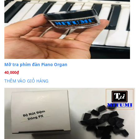
Khách
trong
Lỡ làng duyên em
30 Tháng 9, 2025
Cho xin sheet nhạc organ được không ạ
BÀI MỚI VIẾT
Dịch vụ cho thuê âm thanh tiệc gia đình, ban nhạc, ca s
20
Th7
Cài đặt dữ liệu cho đàn PSR-SX900 PSR-SX920 tại MIT
20
Th7
Dịch Vụ Cài Đặt Sample Đàn Organ Yamaha Tận Nhà 
07
Th7
Nâng Tầm Âm Thanh Cho Cây Đàn Của Bạn
Khóa Học Hướng Dẫn Sử Dụng Đàn Organ/Keyboard
26
Th6
Chuyên Sâu TPHCM | MITUMI
Cài đặt dữ liệu sample cho đàn Yamaha PSR-S750 S95
26
Th6