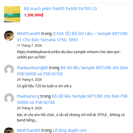
A Long December
(8.155)
Ta Sẽ Trở Lại
(8.155)
Ông Hoàng Bảy
(8.133)
Avenged Sevenfold - Buried Alive
(8.109)
Sản phẩm dành cho bạn
BEND 4 CHIỀU MTP-5F MEGABEND
1,600,000
₫
Bánh xe Pa600 Pa900
500,000
₫
Bộ mạch phím Pa600 Pa300 Pa700 Cũ
1,200,000
₫