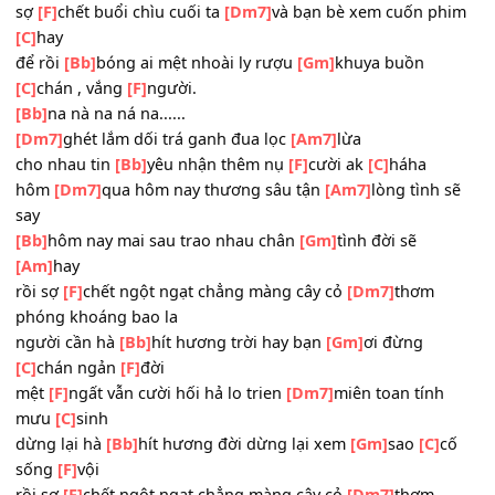
rồi sợ
[F]
chết một ngày nắng đẹp
chẳng kịp
[Dm7]
về ăn bữa cơm trưa
[C]
người đợi
[Bb]
nắng xuyên chìu dài
tôi và
[Gm]
anh đừng
[C]
chết bất
[F]
ngờ
sợ
[F]
chết buổi chìu cuối ta
[Dm7]
và bạn bè xem cuốn p
[C]
hay
để rồi
[Bb]
bóng ai mệt nhoài ly rượu
[Gm]
khuya buồn
[C]
chán , vắng
[F]
người.
[Bb]
na nà na ná na......
[Dm7]
ghét lắm dối trá ganh đua lọc
[Am7]
lừa
cho nhau tin
[Bb]
yêu nhận thêm nụ
[F]
cười ak
[C]
háha
hôm
[Dm7]
qua hôm nay thương sâu tận
[Am7]
lòng tình 
say
[Bb]
hôm nay mai sau trao nhau chân
[Gm]
tình đời sẽ
[Am]
hay
rồi sợ
[F]
chết ngột ngạt chẳng màng cây cỏ
[Dm7]
thơm
phóng khoáng bao la
người cần hà
[Bb]
hít hương trời hay bạn
[Gm]
ơi đừng