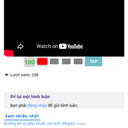
rồi sợ
[F#]
chết một ngày nắng đẹp
chẳng kịp
[D#m7]
về ăn bữa cơm
[C#]
trưa
người đợi
[B]
nắng xuyên chìu dài
tôi và
[G#m]
anh đừng
[C#]
chết bất
[F#]
ngờ
đừng héo tiếng cười đừng úa mắt người
đừng đừng đừng đừng chết.......vội
100
TAP