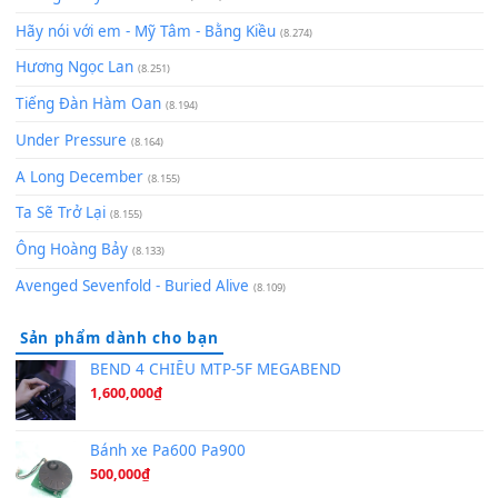
Chờ một tiếng yêu
(8.991)
Lãng Quên Chiều Thu | Anh không muốn ra đi | Qí shí bù xiǎ
zǒu - 其实不想走
(8.929)
[SHEET] Ánh Trăng Nói Hộ Lòng Tôi - Mạnh Lệ Quân | Intro +
Pinyin
(8.651)
Bóng mây qua thềm
(8.577)
[SHEET PIANO] We Wish You A Merry Christmas
(8.516)
Orange Days - FT Island
(8.315)
Hãy nói với em - Mỹ Tâm - Bằng Kiều
(8.274)
Hương Ngọc Lan
(8.251)
Tiếng Đàn Hàm Oan
(8.194)
Under Pressure
(8.164)