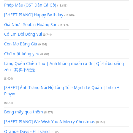
Lượt xem:
238
Để lại một bình luận
Bạn phải
đăng nhập
để gửi bình luận.
Xem nhiều nhất
Buông bỏ sự phụ thuộc nơi anh (Pinyin)
(18.942)
Phép Màu (OST Đàn Cá Gỗ)
(15.618)
[SHEET PIANO] Happy Birthday
(13.920)
Giá Như - Soobin Hoàng Sơn
(11.359)
Có Em Đời Bỗng Vui
(9.744)
Cơn Mơ Băng Giá
(9.103)