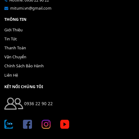
Bộ Nút Đệm Đàn Piano CASIO PX - Giá tốt nhất - Sửa tại n
400,000
₫
THÊM VÀO GIỎ HÀNG