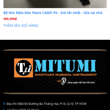
Mỡ tra phím đàn Piano Organ
40,000
₫
THÊM VÀO GIỎ HÀNG