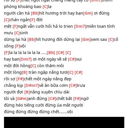
[C]
chán ngản
[F]
đời
mệt
[F]
ngất vẫn cười hối hả lo trien
[Dm7]
miên toan tính
mưu
[C]
sinh
dừng lại hà
[Bb]
hít hương đời dừng lại xem
[Gm]
sao
[C]
sống
[F]
vội
rồi sợ
[F]
chết ngột ngạt chẳng màng cây cỏ
[Dm7]
thơm
phóng khoáng bao
[C]
la
người cần hà
[Bb]
hít hương trời hay bạn
[Gm]
ơi đừng
[C]
chán ngản
[F]
đời
mệt
[F]
ngất vẫn cười hối hả lo trien
[Dm7]
miên toan tính
mưu
[C]
sinh
dừng lại hà
[Bb]
hít hương đời dừng lại
[Gm]
xem sao
[C]
sống
[F]
vội
[F]
la la la la la la la .....
[Bb]
[C#]
[C]
hay bạn
[Dm7]
ơi một ngày về sẽ
[C#]
vui
một đời hồng
[C]
còn thăm môi
một lòng
[B]
tràn ngập nắng tươi
[C]
[C#]