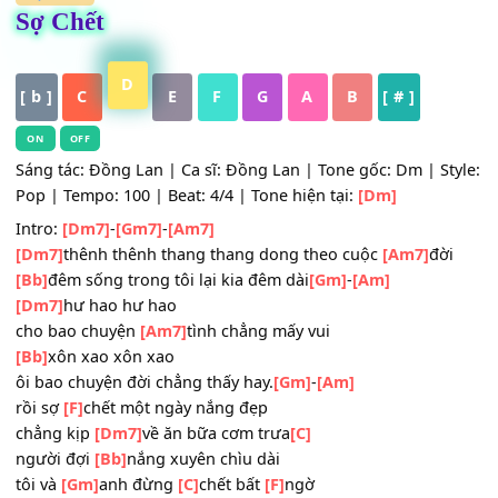
HỢP ÂM
Sợ Chết
D
[ b ]
C
E
F
G
A
B
[ # ]
ON
OFF
Sáng tác: Đồng Lan | Ca sĩ: Đồng Lan | Tone gốc: Dm | S
Pop | Tempo: 100 | Beat: 4/4 | Tone hiện tại:
[Dm]
Intro:
[Dm7]
-
[Gm7]
-
[Am7]
[Dm7]
thênh thênh thang thang dong theo cuộc
[Am7]
đờ
[Bb]
đêm sống trong tôi lại kia đêm dài
[Gm]
-
[Am]
[Dm7]
hư hao hư hao
cho bao chuyện
[Am7]
tình chẳng mấy vui
[Bb]
xôn xao xôn xao
ôi bao chuyện đời chẳng thấy hay.
[Gm]
-
[Am]