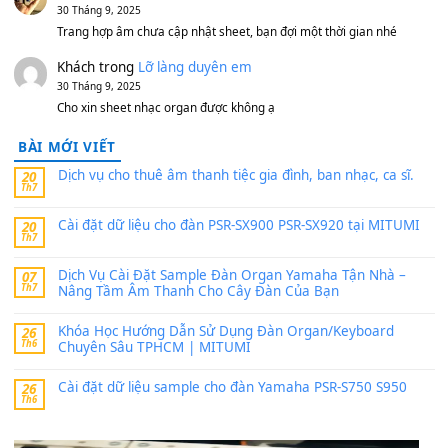
MinhTuan89
trong
[CHIA SẺ] Bộ Dữ Liệu – Sample MI
V1 Cho Đàn Yamaha S750, S950
11 Tháng 7, 2026
https://vietkeyboard.vn/bo-du-lieu-sample-mitumi-cho-dan-psr
sx900-psr-sx700/
thaibaoduong68
trong
Bộ dữ liệu Sample MITUMI cho
PSR-SX900 và PSR-SX700
24 Tháng 4, 2026
Có giữ liệu 720 ko tuân e xin với ạ
thaitoanorg
trong
Bộ dữ liệu Sample MITUMI cho Đàn
SX900 và PSR-SX700
24 Tháng 4, 2026
bác ơi cho em hỏi chút , e tải về nhưng chỉ mở dc STYLE , khôn
band tiếng…
MinhTuan89
trong
Lỡ làng duyên em
30 Tháng 9, 2025
Trang hợp âm chưa cập nhật sheet, bạn đợi một thời gian nhé