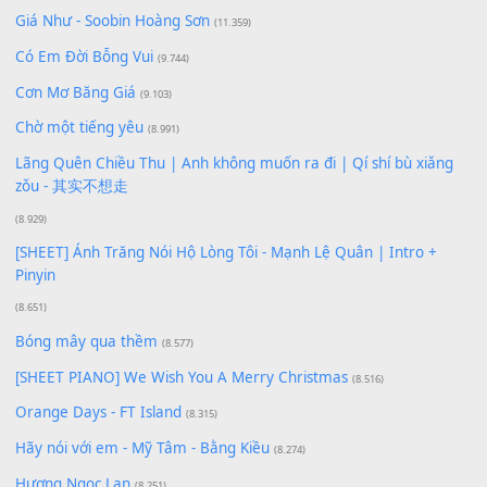
Lượt xem:
173
Để lại một bình luận
Bạn phải
đăng nhập
để gửi bình luận.
Xem nhiều nhất
Buông bỏ sự phụ thuộc nơi anh (Pinyin)
(18.942)
Phép Màu (OST Đàn Cá Gỗ)
(15.618)
[SHEET PIANO] Happy Birthday
(13.920)
Giá Như - Soobin Hoàng Sơn
(11.359)
Có Em Đời Bỗng Vui
(9.744)
Cơn Mơ Băng Giá
(9.103)
Chờ một tiếng yêu
(8.991)