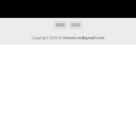
Địa chỉ: 666/5A Đường Ba Tháng Hai, P.14, Q.10, TP HCM
Hotline: 0936 22 90 22
mitumi.vn@gmail.com
THÔNG TIN
Giới Thiệu
Tin Tức
Thanh Toán
Vận Chuyển
Chính Sách Bảo Hành
Liên Hệ
KẾT NỐI CHÚNG TÔI
0936 22 90 22