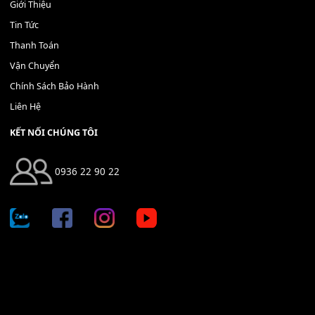
Bộ Nút Đệm Đàn Piano CASIO PX - Giá tốt nhất - Sửa tại n
400,000
₫
THÊM VÀO GIỎ HÀNG