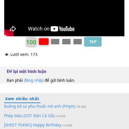
What doesn't kill you makes you
[Am]
stronger
Stand a little
[F]
taller
Doesn't mean I'm
[C]
lonely when I'm
[G]
alone.
Kelly Clarkson
Am
100
TAP