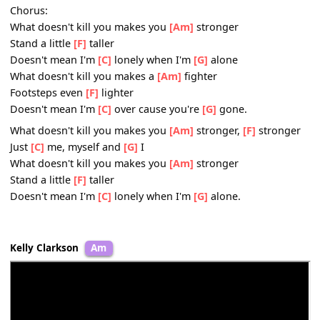
Doesn't mean I'm
[C]
lonely when I'm
[G]
alone.
*
[Dm]
Thanks to you I got a new thing started
[Bb]
Thanks to you I'm not the broken hearted
[Am]
Thanks to you I'm finally thinking bout me
You
[F]
know in the end the day you left was just my
[Am
beginning
In the end...
Chorus:
What doesn't kill you makes you
[Am]
stronger
Stand a little
[F]
taller
Doesn't mean I'm
[C]
lonely when I'm
[G]
alone
What doesn't kill you makes a
[Am]
fighter
Footsteps even
[F]
lighter
Doesn't mean I'm
[C]
over cause you're
[G]
gone.
What doesn't kill you makes you
[Am]
stronger,
[F]
stron
Just
[C]
me, myself and
[G]
I