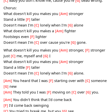
[C]
Bet you think that everything
[G]
good is gone
[Am]
Think you left me broken down
[F]
Think that I'd come running back
[C]
Baby you don't know me, cause you're
[G]
dead wrong
Chorus:
What doesn't kill you makes you
[Am]
stronger
Stand a little
[F]
taller
Doesn't mean I'm
[C]
lonely when I'm
[G]
alone
What doesn't kill you makes a
[Am]
fighter
Footsteps even
[F]
lighter
Doesn't mean I'm
[C]
over cause you're
[G]
gone.
What doesn't kill you makes you
[Am]
stronger,
[F]
stron
Just
[C]
me, myself and
[G]
I
What doesn't kill you makes you
[Am]
stronger
Stand a little
[F]
taller
Doesn't mean I'm
[C]
lonely when I'm
[G]
alone.