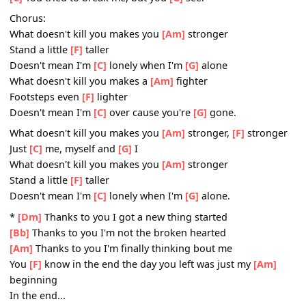
[Am]
You heard that I was
[F]
starting over with
[C]
some
[G]
new
[Am]
They told you I was
[F]
moving on
[C]
over
[G]
you.
[Am]
You didn't think that I'd come back
[F]
I'd come back swinging
[C]
You tried to break me, but you
[G]
see.
Chorus:
What doesn't kill you makes you
[Am]
stronger
Stand a little
[F]
taller
Doesn't mean I'm
[C]
lonely when I'm
[G]
alone
What doesn't kill you makes a
[Am]
fighter
Footsteps even
[F]
lighter
Doesn't mean I'm
[C]
over cause you're
[G]
gone.
What doesn't kill you makes you
[Am]
stronger,
[F]
stron
Just
[C]
me, myself and
[G]
I
What doesn't kill you makes you
[Am]
stronger
Stand a little
[F]
taller