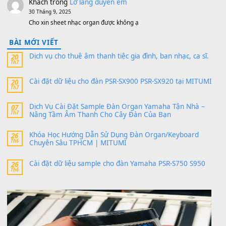
MinhTuan89
trong
[CHIA SẺ] Bộ Dữ Liệu – Sample MI
V1 Cho Đàn Yamaha S750, S950
11 Tháng 7, 2026
https://vietkeyboard.vn/bo-du-lieu-sample-mitumi-cho-dan-psr
sx900-psr-sx700/
thaibaoduong68
trong
Bộ dữ liệu Sample MITUMI cho
PSR-SX900 và PSR-SX700
24 Tháng 4, 2026
Có giữ liệu 720 ko tuân e xin với ạ
thaitoanorg
trong
Bộ dữ liệu Sample MITUMI cho Đàn
SX900 và PSR-SX700
24 Tháng 4, 2026
bác ơi cho em hỏi chút , e tải về nhưng chỉ mở dc STYLE , khôn
band tiếng…
MinhTuan89
trong
Lỡ làng duyên em
30 Tháng 9, 2025
Trang hợp âm chưa cập nhật sheet, bạn đợi một thời gian nhé