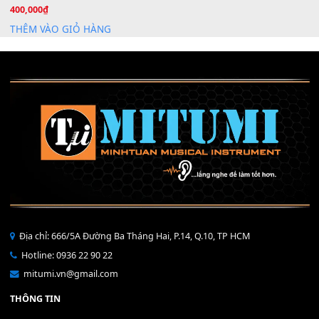
Mỡ tra phím đàn Piano Organ
40,000
₫
THÊM VÀO GIỎ HÀNG