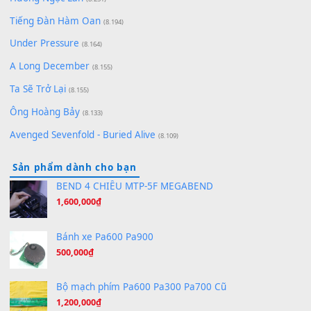
Lãng Quên Chiều Thu | Anh không muốn ra đi | Qí shí bù xiǎ
zǒu - 其实不想走
(8.929)
[SHEET] Ánh Trăng Nói Hộ Lòng Tôi - Mạnh Lệ Quân | Intro +
Pinyin
(8.651)
Bóng mây qua thềm
(8.577)
[SHEET PIANO] We Wish You A Merry Christmas
(8.516)
Orange Days - FT Island
(8.315)
Hãy nói với em - Mỹ Tâm - Bằng Kiều
(8.274)
Hương Ngọc Lan
(8.251)
Tiếng Đàn Hàm Oan
(8.194)
Under Pressure
(8.164)