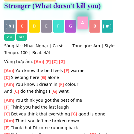
HỢP ÂM
,
Nhạc Quốc Tế
Stronger (What doesn't kill you)
A
[ b ]
C
D
E
F
G
B
[ # ]
ON
OFF
Sáng tác: Nhạc Ngoại | Ca sĩ: -- | Tone gốc: Am | Style: --
Tempo: 100 | Beat: 4/4
Vòng hợp âm:
[Am]
[F]
[C]
[G]
[Am]
You know the bed feels
[F]
warmer
[C]
Sleeping here
[G]
alone
[Am]
You know I dream in
[F]
colour
And
[C]
do the things I
[G]
want.
[Am]
You think you got the best of me
[F]
Think you had the last laugh