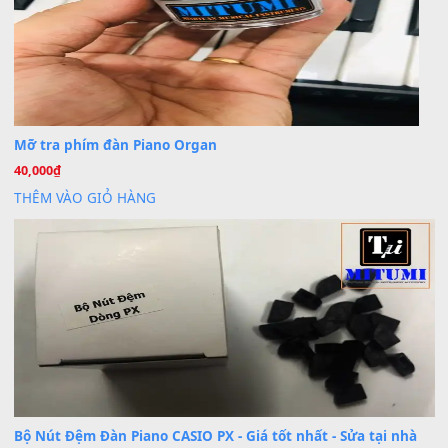
Khách
trong
Lỡ làng duyên em
30 Tháng 9, 2025
Cho xin sheet nhạc organ được không ạ
BÀI MỚI VIẾT
Dịch vụ cho thuê âm thanh tiệc gia đình, ban nhạc, ca s
20
Th7
Cài đặt dữ liệu cho đàn PSR-SX900 PSR-SX920 tại MIT
20
Th7
Dịch Vụ Cài Đặt Sample Đàn Organ Yamaha Tận Nhà 
07
Th7
Nâng Tầm Âm Thanh Cho Cây Đàn Của Bạn
Khóa Học Hướng Dẫn Sử Dụng Đàn Organ/Keyboard
26
Th6
Chuyên Sâu TPHCM | MITUMI
Cài đặt dữ liệu sample cho đàn Yamaha PSR-S750 S95
26
Th6