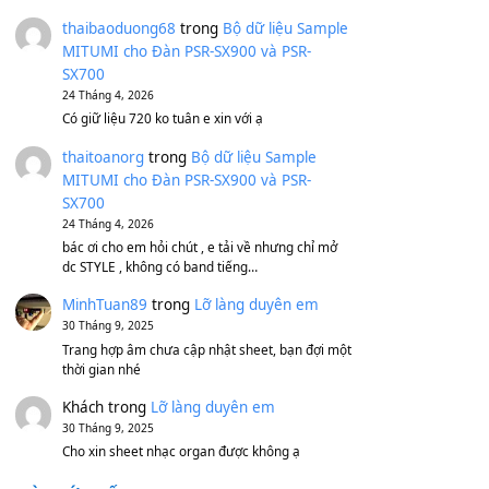
Bánh xe Pa600 Pa900
500,000
₫
Bộ mạch phím Pa600 Pa300 Pa700
Cũ
1,200,000
₫
MinhTuan89
trong
[CHIA SẺ] Bộ Dữ Liệu
– Sample MITUMI V1 Cho Đàn Yamaha
S750, S950
11 Tháng 7, 2026
https://vietkeyboard.vn/bo-du-lieu-sample-
mitumi-cho-dan-psr-sx900-psr-sx700/
thaibaoduong68
trong
Bộ dữ liệu Sample
MITUMI cho Đàn PSR-SX900 và PSR-
SX700
24 Tháng 4, 2026
Có giữ liệu 720 ko tuân e xin với ạ