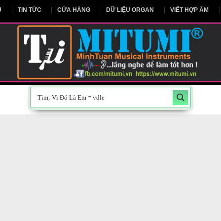
NG CHỦ
TIN TỨC
CỬA HÀNG
DỮ LIỆU ORGAN
V