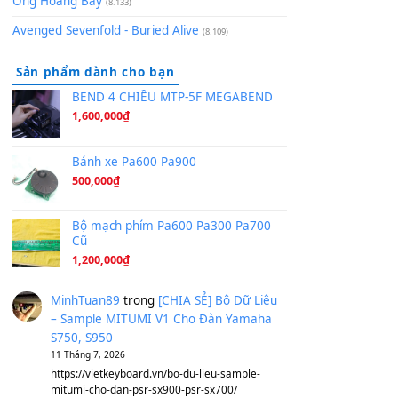
Hãy nói với em - Mỹ Tâm - Bằng Kiều
(8.274)
Hương Ngọc Lan
(8.251)
Tiếng Đàn Hàm Oan
(8.194)
Under Pressure
(8.164)
A Long December
(8.155)
Ta Sẽ Trở Lại
(8.155)
Ông Hoàng Bảy
(8.133)
Avenged Sevenfold - Buried Alive
(8.109)
Sản phẩm dành cho bạn
BEND 4 CHIỀU MTP-5F MEGABEND
1,600,000
₫