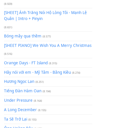
Giá Như - Soobin Hoàng Sơn
(11.359)
Có Em Đời Bỗng Vui
(9.744)
Cơn Mơ Băng Giá
(9.103)
Chờ một tiếng yêu
(8.991)
Lãng Quên Chiều Thu | Anh không muốn ra đi |
Qí shí bù xiǎng zǒu - 其实不想走
(8.929)
[SHEET] Ánh Trăng Nói Hộ Lòng Tôi - Mạnh Lệ
Quân | Intro + Pinyin
(8.651)
Bóng mây qua thềm
(8.577)
[SHEET PIANO] We Wish You A Merry Christmas
(8.516)
Orange Days - FT Island
(8.315)