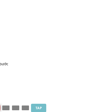
iện
[Dm]
rõ
ỡ
[Dm]
bước