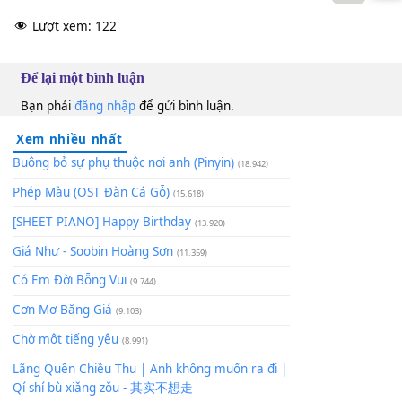
Ngoài nồi
[Bb]
cơm
[C]
sức mạnh phi
[Dm]
thường
Đông Hải
Dm
Thảo My
Am
10
Lượt xem:
122
Để lại một bình luận
Bạn phải
đăng nhập
để gửi bình luận.
Xem nhiều nhất
Buông bỏ sự phụ thuộc nơi anh (Pinyin)
(18.942)
Phép Màu (OST Đàn Cá Gỗ)
(15.618)
[SHEET PIANO] Happy Birthday
(13.920)