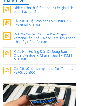
thaitoanorg
trong
Bộ dữ liệu Sample
MITUMI cho Đàn PSR-SX900 và PSR-
SX700
24 Tháng 4, 2026
bác ơi cho em hỏi chút , e tải về nhưng chỉ mở
dc STYLE , không có band tiếng…
MinhTuan89
trong
Lỡ làng duyên em
30 Tháng 9, 2025
Trang hợp âm chưa cập nhật sheet, bạn đợi một
thời gian nhé
Khách
trong
Lỡ làng duyên em
30 Tháng 9, 2025
Cho xin sheet nhạc organ được không ạ
BÀI MỚI VIẾT
Dịch vụ cho thuê âm thanh tiệc gia đình,
20
Th7
ban nhạc, ca sĩ.
Cài đặt dữ liệu cho đàn PSR-SX900 PSR-