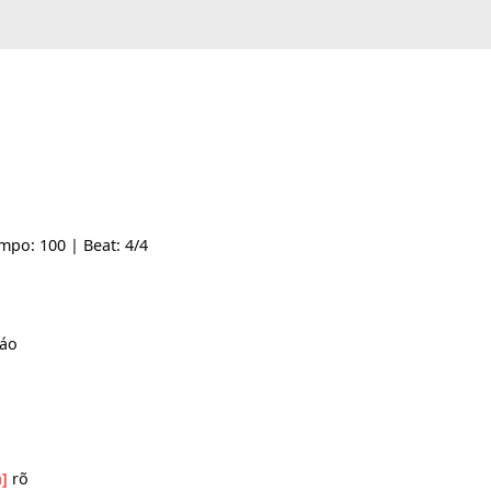
 -- | Tempo: 100 | Beat: 4/4
[Dm]
báo