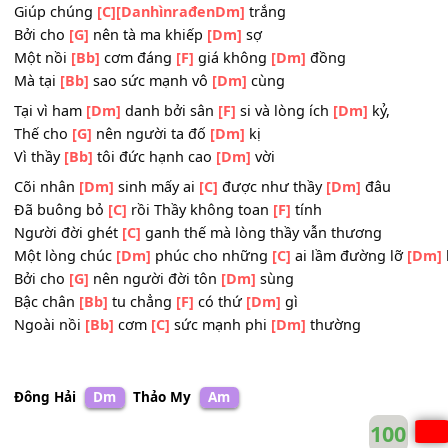
Một nồi
[Bb]
cơm của
[C]
đấng tu
[Dm]
hành
Thế gian ơi
[Dm]
sao lắm
[C]
điều nhiều thì
[Dm]
phi
Trắng đen thật
[C]
giả nào ai có
[F]
biết
Nhờ nôi cơm
[C]
kia thế mà sự thật trắng đen lại được h
Giúp chúng
[C]
[DanhìnrađenDm]
trắng
Bởi cho
[G]
nên tà ma khiếp
[Dm]
sợ
Một nồi
[Bb]
cơm đáng
[F]
giá không
[Dm]
đồng
Mà tại
[Bb]
sao sức mạnh vô
[Dm]
cùng
Tại vì ham
[Dm]
danh bởi sân
[F]
si và lòng ích
[Dm]
kỷ,
Thế cho
[G]
nên người ta đố
[Dm]
kị
Vì thầy
[Bb]
tôi đức hạnh cao
[Dm]
vời
Cõi nhân
[Dm]
sinh mấy ai
[C]
được như thầy
[Dm]
đâu
Đã buông bỏ
[C]
rồi Thầy không toan
[F]
tính
Người đời ghét
[C]
ganh thế mà lòng thầy vẫn thương
Một lòng chúc
[Dm]
phúc cho những
[C]
ai lầm đường l
Bởi cho
[G]
nên người đời tôn
[Dm]
sùng
Bậc chân
[Bb]
tu chẳng
[F]
có thứ
[Dm]
gì