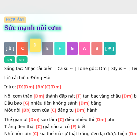
HỢP ÂM
Sức mạnh nồi cơm
D
[ b ]
C
E
F
G
A
B
[ # ]
ON
OFF
Sáng tác: Nhạc cải biên | Ca sĩ: -- | Tone gốc: Dm | Style:
Lời cải biên: Đông Hải
Intro:
[D]
[Dm]
-
[Bb]
[C]
[Dm]
Nồi cơm thần
[Dm]
thánh đập nát
[F]
tan bạc vàng châu
Dẫu bao
[G]
nhiêu tiền không sánh
[Dm]
bằng