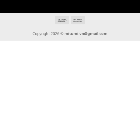
Địa chỉ: 666/5A Đường Ba Tháng Hai, P.14, Q.10, TP HCM
Hotline: 0936 22 90 22
mitumi.vn@gmail.com
THÔNG TIN
Giới Thiệu
Tin Tức
Thanh Toán
Vận Chuyển
Chính Sách Bảo Hành
Liên Hệ
KẾT NỐI CHÚNG TÔI
0936 22 90 22