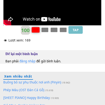
[Dm]
like I always
[G]
do, 'cause somewhere in the crowd
there's
[C]
you
Super trooper
C
100
TAP
Lượt xem:
169