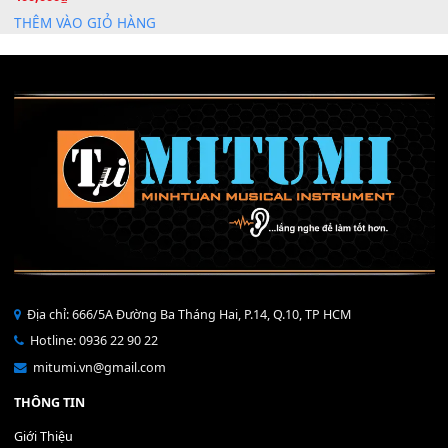
Mỡ tra phím đàn Piano Organ
40,000
₫
THÊM VÀO GIỎ HÀNG