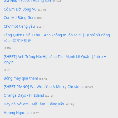
Để lại một bình luận
Bạn phải
đăng nhập
để gửi bình luận.
Xem nhiều nhất
Buông bỏ sự phụ thuộc nơi anh (Pinyin)
(18.942)
Phép Màu (OST Đàn Cá Gỗ)
(15.618)
[SHEET PIANO] Happy Birthday
(13.920)
Giá Như - Soobin Hoàng Sơn
(11.359)
Có Em Đời Bỗng Vui
(9.744)
Cơn Mơ Băng Giá
(9.103)
Chờ một tiếng yêu
(8.991)
Lãng Quên Chiều Thu | Anh không muốn ra đi | Qí shí bù xiǎ