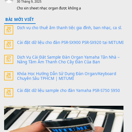
V1 Cho Đàn Yamaha S750, S950
11 Tháng 7, 2026
https://vietkeyboard.vn/bo-du-lieu-sample-mitumi-cho-dan-psr
sx900-psr-sx700/
thaibaoduong68
trong
Bộ dữ liệu Sample MITUMI cho
PSR-SX900 và PSR-SX700
24 Tháng 4, 2026
Có giữ liệu 720 ko tuân e xin với ạ
thaitoanorg
trong
Bộ dữ liệu Sample MITUMI cho Đàn
SX900 và PSR-SX700
24 Tháng 4, 2026
bác ơi cho em hỏi chút , e tải về nhưng chỉ mở dc STYLE , khôn
band tiếng…
MinhTuan89
trong
Lỡ làng duyên em
30 Tháng 9, 2025
Trang hợp âm chưa cập nhật sheet, bạn đợi một thời gian nhé
Khách
trong
Lỡ làng duyên em