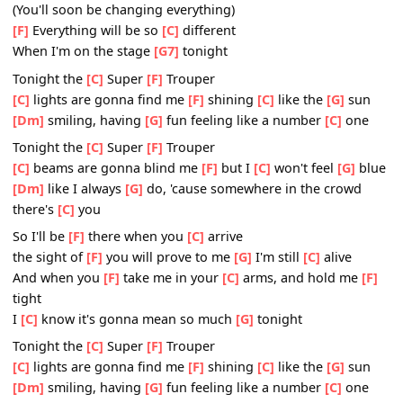
[C]
Part of a success that never
[Em]
ends,
still I'm
[Dm]
thinking about you
[G]
only
(Still I'm thinking about you only)
[F]
There are moments when I
[C]
think I'm going crazy
(Think I'm going crazy)
[F]
But it's gonna be
[C]
alright
(You'll soon be changing everything)
[F]
Everything will be so
[C]
different
When I'm on the stage
[G7]
tonight
Tonight the
[C]
Super
[F]
Trouper
[C]
lights are gonna find me
[F]
shining
[C]
like the
[G]
su
[Dm]
smiling, having
[G]
fun feeling like a number
[C]
on
Tonight the
[C]
Super
[F]
Trouper
[C]
beams are gonna blind me
[F]
but I
[C]
won't feel
[G]
b
[Dm]
like I always
[G]
do, 'cause somewhere in the crowd
there's
[C]
you
So I'll be
[F]
there when you
[C]
arrive