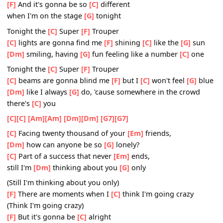
wishing
[Dm]
every show was the
[G]
last show
[F]
So imagine I was
[C]
glad to hear you're coming
[F]
suddenly I feel all
[C]
right
[F]
And it's gonna be so
[C]
different
when I'm on the stage
[G]
tonight
Tonight the
[C]
Super
[F]
Trouper
[C]
lights are gonna find me
[F]
shining
[C]
like the
[G]
su
[Dm]
smiling, having
[G]
fun feeling like a number
[C]
on
Tonight the
[C]
Super
[F]
Trouper
[C]
beams are gonna blind me
[F]
but I
[C]
won't feel
[G]
b
[Dm]
like I always
[G]
do, 'cause somewhere in the crowd
there's
[C]
you
[C]
[C]
[Am]
[Am]
[Dm]
[Dm]
[G7]
[G7]
[C]
Facing twenty thousand of your
[Em]
friends,
[Dm]
how can anyone be so
[G]
lonely?