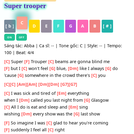
HỢP ÂM
,
Nhạc Quốc Tế
Super trooper
C
[ b ]
D
E
F
G
A
B
[ # ]
ON
OFF
Sáng tác: Abba | Ca sĩ: -- | Tone gốc: C | Style: -- | Tempo
100 | Beat: 4/4
[C]
Super
[F]
Trouper
[C]
beams are gonna blind me
[F]
but I
[C]
won't feel
[G]
blue,
[Dm]
like I always
[G]
do
'cause
[G]
somewhere in the crowd there's
[C]
you
[C]
[C]
[Am]
[Am]
[Dm]
[Dm]
[G7]
[G7]
[C]
I was sick and tired of
[Em]
everything
when I
[Dm]
called you last night from
[G]
Glasgow
[C]
All I do is eat and sleep and
[Em]
sing