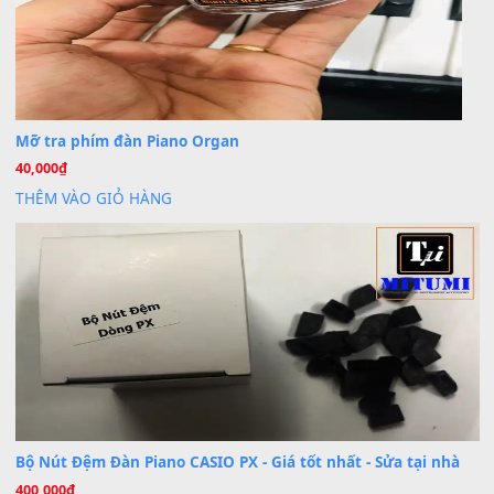
30 Tháng 9, 2025
Cho xin sheet nhạc organ được không ạ
BÀI MỚI VIẾT
Dịch vụ cho thuê âm thanh tiệc gia đình, ban nhạc, ca s
20
Th7
Cài đặt dữ liệu cho đàn PSR-SX900 PSR-SX920 tại MIT
20
Th7
Dịch Vụ Cài Đặt Sample Đàn Organ Yamaha Tận Nhà 
07
Th7
Nâng Tầm Âm Thanh Cho Cây Đàn Của Bạn
Khóa Học Hướng Dẫn Sử Dụng Đàn Organ/Keyboard
26
Th6
Chuyên Sâu TPHCM | MITUMI
Cài đặt dữ liệu sample cho đàn Yamaha PSR-S750 S95
26
Th6