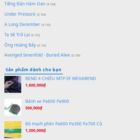
zǒu - 其实不想走
(8.929)
[SHEET] Ánh Trăng Nói Hộ Lòng Tôi - Mạnh Lệ Quân | Intro +
Pinyin
(8.651)
Bóng mây qua thềm
(8.577)
[SHEET PIANO] We Wish You A Merry Christmas
(8.516)
Orange Days - FT Island
(8.315)
Hãy nói với em - Mỹ Tâm - Bằng Kiều
(8.274)
Hương Ngọc Lan
(8.251)
Tiếng Đàn Hàm Oan
(8.194)
Under Pressure
(8.164)
A Long December
(8.155)