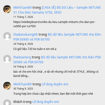
Ta Sẽ Trở Lại
(8.155)
Ông Hoàng Bảy
(8.133)
Avenged Sevenfold - Buried Alive
(8.109)
Sản phẩm dành cho bạn
BEND 4 CHIỀU MTP-5F MEGABEND
1,600,000
₫
Bánh xe Pa600 Pa900
500,000
₫
Bộ mạch phím Pa600 Pa300 Pa700 Cũ
1,200,000
₫
MinhTuan89
trong
[CHIA SẺ] Bộ Dữ Liệu – Sample MI