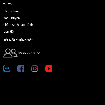
Bộ Nút Đệm Đàn Piano CASIO PX - Giá tốt nhất - Sửa tại n
400,000
₫
THÊM VÀO GIỎ HÀNG