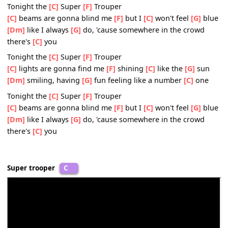
the sight of
[F]
you will prove to me
[G]
I'm still
[C]
alive
And when you
[F]
take me in your
[C]
arms, and hold me
tight
I
[C]
know it's gonna mean so much
[G]
tonight
Tonight the
[C]
Super
[F]
Trouper
[C]
lights are gonna find me
[F]
shining
[C]
like the
[G]
su
[Dm]
smiling, having
[G]
fun feeling like a number
[C]
on
Tonight the
[C]
Super
[F]
Trouper
[C]
beams are gonna blind me
[F]
but I
[C]
won't feel
[G]
b
[Dm]
like I always
[G]
do, 'cause somewhere in the crowd
there's
[C]
you
Tonight the
[C]
Super
[F]
Trouper
[C]
lights are gonna find me
[F]
shining
[C]
like the
[G]
su
[Dm]
smiling, having
[G]
fun feeling like a number
[C]
on
Tonight the
[C]
Super
[F]
Trouper
[C]
beams are gonna blind me
[F]
but I
[C]
won't feel
[G]
b