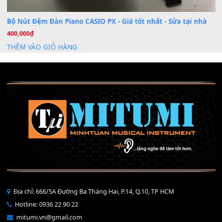
Mỡ tra phím đàn Piano Organ
40,000
₫
THÊM VÀO GIỎ HÀNG