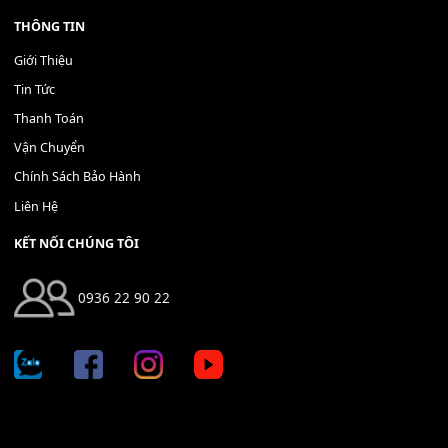
Bộ Nút Đệm Đàn Piano CASIO PX - Giá tốt nhất - Sửa tại n
400,000
₫
THÊM VÀO GIỎ HÀNG