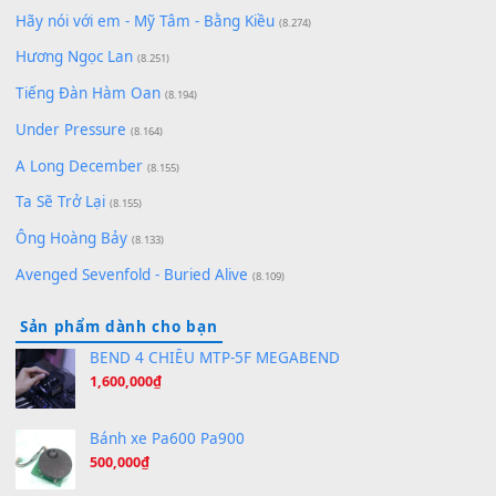
Lãng Quên Chiều Thu | Anh không muốn ra đi | Qí shí bù xiǎ
zǒu - 其实不想走
(8.929)
[SHEET] Ánh Trăng Nói Hộ Lòng Tôi - Mạnh Lệ Quân | Intro +
Pinyin
(8.651)
Bóng mây qua thềm
(8.577)
[SHEET PIANO] We Wish You A Merry Christmas
(8.516)
Orange Days - FT Island
(8.315)
Hãy nói với em - Mỹ Tâm - Bằng Kiều
(8.274)
Hương Ngọc Lan
(8.251)
Tiếng Đàn Hàm Oan
(8.194)
Under Pressure
(8.164)