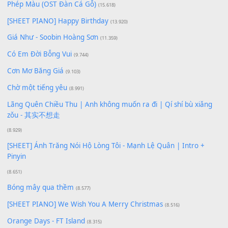
Lượt xem:
179
Để lại một bình luận
Bạn phải
đăng nhập
để gửi bình luận.
Xem nhiều nhất
Buông bỏ sự phụ thuộc nơi anh (Pinyin)
(18.942)
Phép Màu (OST Đàn Cá Gỗ)
(15.618)
[SHEET PIANO] Happy Birthday
(13.920)
Giá Như - Soobin Hoàng Sơn
(11.359)
Có Em Đời Bỗng Vui
(9.744)
Cơn Mơ Băng Giá
(9.103)
Chờ một tiếng yêu
(8.991)