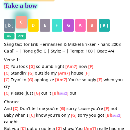
HỢP ÂM
,
Nhạc Quốc Tế
Take a bow
C
[ b ]
D
E
F
G
A
B
[ # ]
ON
OFF
Sáng tác: Tor Erik Hermansen & Mikkel Eriksen - năm: 20
Ca sĩ: -- | Tone gốc: C | Style: -- | Tempo: 100 | Beat: 4/4
Verse 1:
[C]
You look
[G]
so dumb right
[Am7]
now
[F]
[C]
Standin'
[G]
outside my
[Am7]
house
[F]
[C]
Tryin' to
[G]
apologize
[Am7]
You’re so ugly
[F]
when 
cry
[C]
Please, just
[G]
cut it
[Bb
]
out
sus2
Chorus: