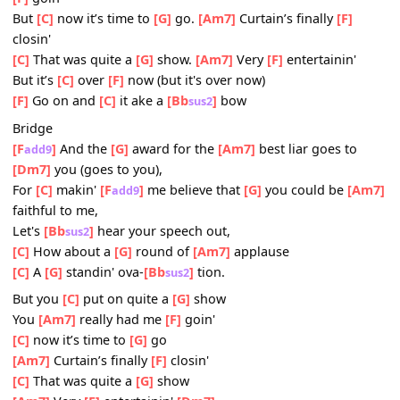
Chorus:
And
[C]
Don’t tell me you’re
[G]
sorry 'cause you’re
[F]
no
Baby when I
[C]
know you’re only
[G]
sorry you got
[Bb
su
caught
But you
[C]
put on quite a
[G]
show. You
[Am7]
really ha
[F]
goin'
But
[C]
now it’s time to
[G]
go.
[Am7]
Curtain’s finally
[F]
closin'
[C]
That was quite a
[G]
show.
[Am7]
Very
[F]
entertainin'
But it’s
[C]
over
[F]
now (but it's over now)
[F]
Go on and
[C]
it ake a
[Bb
]
bow
sus2
Bridge
[F
]
And the
[G]
award for the
[Am7]
best liar goes to
add9
[Dm7]
you (goes to you),
For
[C]
makin'
[F
]
me believe that
[G]
you could be
[
add9
faithful to me,
Let's
[Bb
]
hear your speech out,
sus2