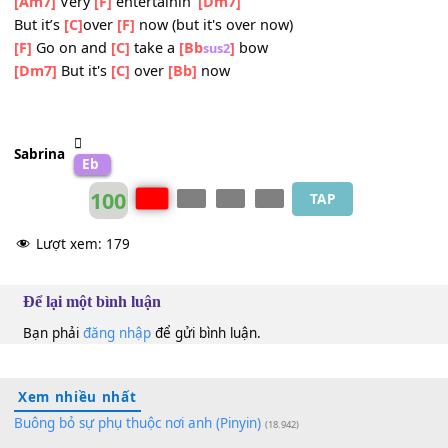
[C]
How about a
[G]
round of
[Am7]
applause
[C]
A
[G]
standin' ova-
[Bb
]
tion.
sus2
But you
[C]
put on quite a
[G]
show
You
[Am7]
really had me
[F]
goin'
[C]
now it’s time to
[G]
go
[Am7]
Curtain’s finally
[F]
closin'
[C]
That was quite a
[G]
show
[Am7]
Very
[F]
entertainin'
[Dm7]
But it’s
[C]
over
[F]
now (but it's over now)
[F]
Go on and
[C]
take a
[Bb
]
bow
sus2
[Dm7]
But it's
[C]
over
[Bb]
now
Sabrina
Eb
100
TAP