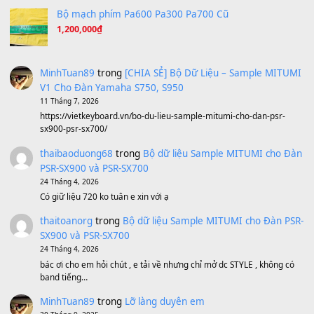
A Long December
(8.155)
Ta Sẽ Trở Lại
(8.155)
Ông Hoàng Bảy
(8.133)
Avenged Sevenfold - Buried Alive
(8.109)
Sản phẩm dành cho bạn
BEND 4 CHIỀU MTP-5F MEGABEND
1,600,000
₫
Bánh xe Pa600 Pa900
500,000
₫
Bộ mạch phím Pa600 Pa300 Pa700 Cũ
1,200,000
₫