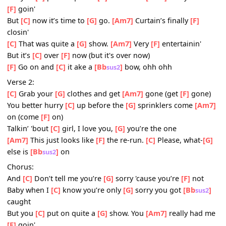
And
[C]
Don’t tell me you’re
[G]
sorry 'cause you’re
[F]
no
Baby when I
[C]
know you’re only
[G]
sorry you got
[Bb
su
caught
But you
[C]
put on quite a
[G]
show. You
[Am7]
really ha
[F]
goin'
But
[C]
now it’s time to
[G]
go.
[Am7]
Curtain’s finally
[F]
closin'
[C]
That was quite a
[G]
show.
[Am7]
Very
[F]
entertainin'
But it’s
[C]
over
[F]
now (but it's over now)
[F]
Go on and
[C]
it ake a
[Bb
]
bow, ohh ohh
sus2
Verse 2:
[C]
Grab your
[G]
clothes and get
[Am7]
gone (get
[F]
gon
You better hurry
[C]
up before the
[G]
sprinklers come
[A
on (come
[F]
on)
Talkin’ 'bout
[C]
girl, I love you,
[G]
you’re the one
[Am7]
This just looks like
[F]
the re-run.
[C]
Please, what-
else is
[Bb
]
on
sus2