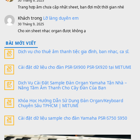
MinhTuan89
trong
[CHIA SẺ] Bộ Dữ Liệu – Sample MI
V1 Cho Đàn Yamaha S750, S950
11 Tháng 7, 2026
https://vietkeyboard.vn/bo-du-lieu-sample-mitumi-cho-dan-psr
sx900-psr-sx700/
thaibaoduong68
trong
Bộ dữ liệu Sample MITUMI cho
PSR-SX900 và PSR-SX700
24 Tháng 4, 2026
Có giữ liệu 720 ko tuân e xin với ạ
thaitoanorg
trong
Bộ dữ liệu Sample MITUMI cho Đàn
SX900 và PSR-SX700
24 Tháng 4, 2026
bác ơi cho em hỏi chút , e tải về nhưng chỉ mở dc STYLE , khôn
band tiếng…
MinhTuan89
trong
Lỡ làng duyên em
30 Tháng 9, 2025
Trang hợp âm chưa cập nhật sheet, bạn đợi một thời gian nhé