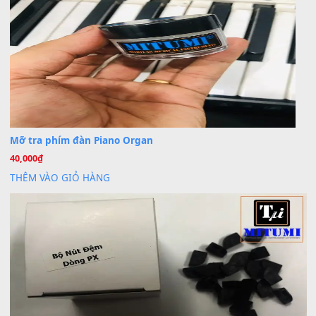
Khách
trong
Lỡ làng duyên em
30 Tháng 9, 2025
Cho xin sheet nhạc organ được không ạ
BÀI MỚI VIẾT
Dịch vụ cho thuê âm thanh tiệc gia đình, ban nhạc, ca s
20
Th7
Cài đặt dữ liệu cho đàn PSR-SX900 PSR-SX920 tại MIT
20
Th7
Dịch Vụ Cài Đặt Sample Đàn Organ Yamaha Tận Nhà 
07
Th7
Nâng Tầm Âm Thanh Cho Cây Đàn Của Bạn
Khóa Học Hướng Dẫn Sử Dụng Đàn Organ/Keyboard
26
Th6
Chuyên Sâu TPHCM | MITUMI
Cài đặt dữ liệu sample cho đàn Yamaha PSR-S750 S95
26
Th6