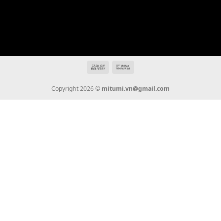
Địa chỉ: 666/5A Đường Ba Tháng Hai, P.14, Q.10, TP HCM
Hotline: 0936 22 90 22
mitumi.vn@gmail.com
THÔNG TIN
Giới Thiệu
Tin Tức
Thanh Toán
Vận Chuyển
Chính Sách Bảo Hành
Liên Hệ
KẾT NỐI CHÚNG TÔI
0936 22 90 22