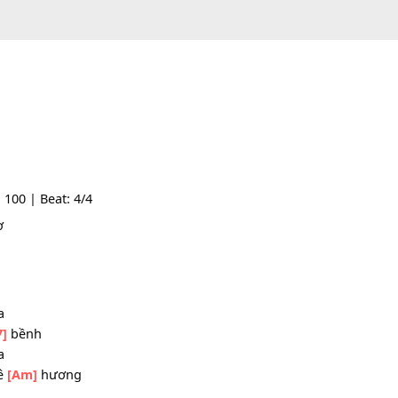
 Tempo: 100 | Beat: 4/4
iấc mơ
m cỏ
[E7]
ha
 bao la