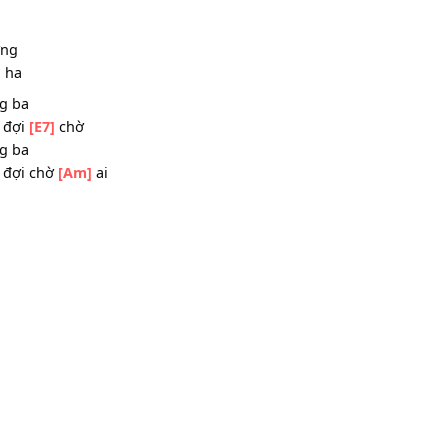
bồng
[E7]
bềnh
 bao la
 về quê
[Am]
hương
ay
ên đường
 ha
[E7]
ha
g phong ba
ương ai đợi
[E7]
chờ
g phong ba
ương ai đợi chờ
[Am]
ai
ở về
tím nở
7]
ha
n xa