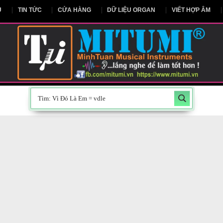
NG CHỦ
TIN TỨC
CỬA HÀNG
DỮ LIỆU ORGAN
V