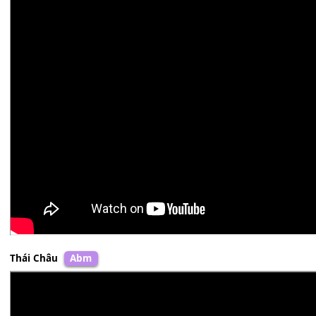
Trần Tiến
Gm