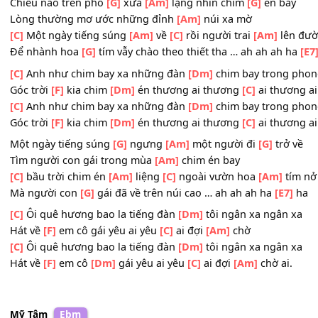
Tóc mùa
[F]
xuân theo
[Dm]
gió ru em ru
[C]
em ru em 
[C]
Em như chim bay xa giữa đồng
[Dm]
xanh quê hương
Tóc mùa
[F]
xuân theo
[Dm]
gió ru em ru
[C]
em ru em đi
Chiều nào trên phố
[G]
xưa
[Am]
lặng nhìn chim
[G]
én b
Lòng thường mơ ước những đỉnh
[Am]
núi xa mờ
[C]
Một ngày tiếng súng
[Am]
về
[C]
rồi người trai
[Am]
l
Để nhành hoa
[G]
tím vẫy chào theo thiết tha … ah ah ah
[C]
Anh như chim bay xa những đàn
[Dm]
chim bay tron
Góc trời
[F]
kia chim
[Dm]
én thương ai thương
[C]
ai th
[C]
Anh như chim bay xa những đàn
[Dm]
chim bay tron
Góc trời
[F]
kia chim
[Dm]
én thương ai thương
[C]
ai th
Một ngày tiếng súng
[G]
ngưng
[Am]
một người đi
[G]
tr
Tìm người con gái trong mùa
[Am]
chim én bay
[C]
bầu trời chim én
[Am]
liệng
[C]
ngoài vườn hoa
[Am]
Mà người con
[G]
gái đã về trên núi cao … ah ah ah ha
[E
[C]
Ôi quê hương bao la tiếng đàn
[Dm]
tôi ngân xa ngâ