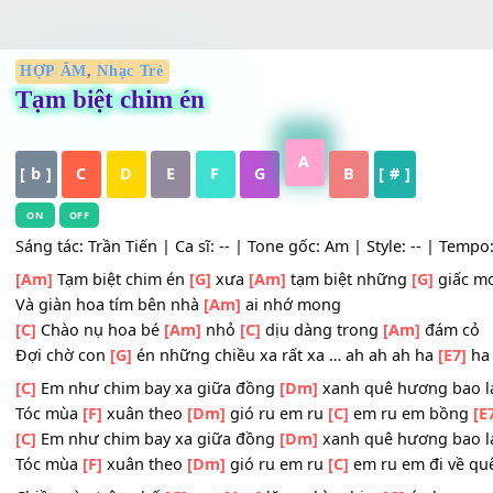
HỢP ÂM
,
Nhạc Trẻ
Tạm biệt chim én
A
[ b ]
C
D
E
F
G
B
[ # ]
ON
OFF
Sáng tác: Trần Tiến | Ca sĩ: -- | Tone gốc: Am | Style: -- |
[Am]
Tạm biệt chim én
[G]
xưa
[Am]
tạm biệt những
[G]
g
Và giàn hoa tím bên nhà
[Am]
ai nhớ mong
[C]
Chào nụ hoa bé
[Am]
nhỏ
[C]
dịu dàng trong
[Am]
đá
Đợi chờ con
[G]
én những chiều xa rất xa … ah ah ah ha
[C]
Em như chim bay xa giữa đồng
[Dm]
xanh quê hương