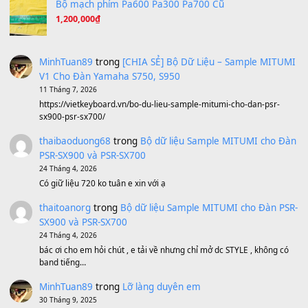
Ông Hoàng Bảy
(8.133)
Avenged Sevenfold - Buried Alive
(8.109)
Sản phẩm dành cho bạn
BEND 4 CHIỀU MTP-5F MEGABEND
1,600,000
₫
Bánh xe Pa600 Pa900
500,000
₫
Bộ mạch phím Pa600 Pa300 Pa700 Cũ
1,200,000
₫
MinhTuan89
trong
[CHIA SẺ] Bộ Dữ Liệu – Sample MI
V1 Cho Đàn Yamaha S750, S950
11 Tháng 7, 2026