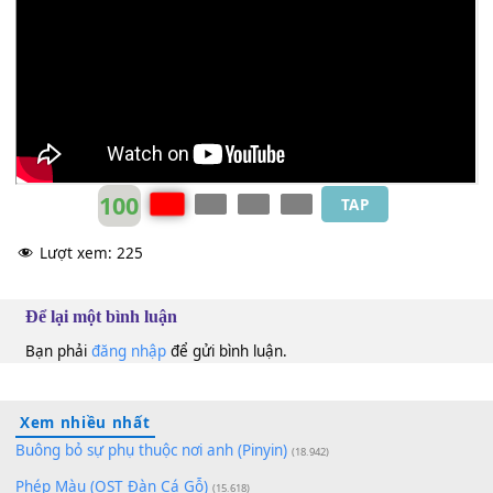
luôn lẻ
[E]
loi.
Bức Tường
Am
100
TAP
Lượt xem:
225