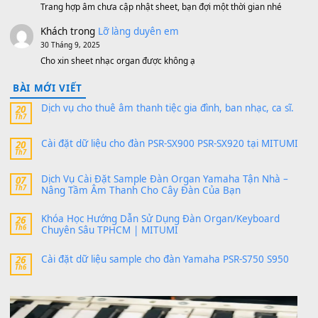
https://vietkeyboard.vn/bo-du-lieu-sample-mitumi-cho-dan-psr
sx900-psr-sx700/
thaibaoduong68
trong
Bộ dữ liệu Sample MITUMI cho
PSR-SX900 và PSR-SX700
24 Tháng 4, 2026
Có giữ liệu 720 ko tuân e xin với ạ
thaitoanorg
trong
Bộ dữ liệu Sample MITUMI cho Đàn
SX900 và PSR-SX700
24 Tháng 4, 2026
bác ơi cho em hỏi chút , e tải về nhưng chỉ mở dc STYLE , khôn
band tiếng…
MinhTuan89
trong
Lỡ làng duyên em
30 Tháng 9, 2025
Trang hợp âm chưa cập nhật sheet, bạn đợi một thời gian nhé
Khách
trong
Lỡ làng duyên em
30 Tháng 9, 2025
Cho xin sheet nhạc organ được không ạ