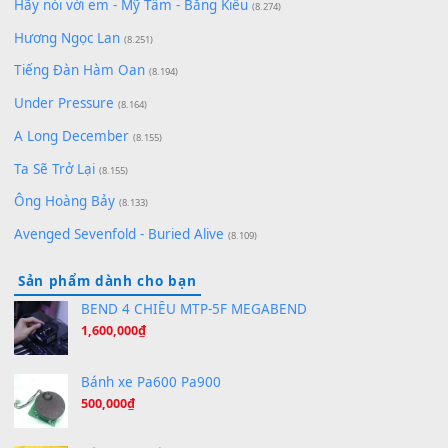
(8.929)
[SHEET] Ánh Trăng Nói Hộ Lòng Tôi - Mạnh Lệ Quân | Intro +
Pinyin
(8.651)
Bóng mây qua thềm
(8.577)
[SHEET PIANO] We Wish You A Merry Christmas
(8.516)
Orange Days - FT Island
(8.315)
Hãy nói với em - Mỹ Tâm - Bằng Kiều
(8.274)
Hương Ngọc Lan
(8.251)
Tiếng Đàn Hàm Oan
(8.194)
Under Pressure
(8.164)
A Long December
(8.155)
Ta Sẽ Trở Lại
(8.155)