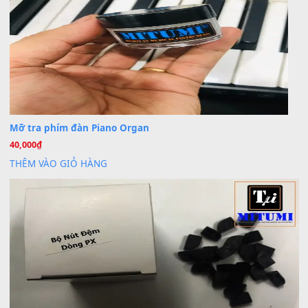
BÀI MỚI VIẾT
Dịch vụ cho thuê âm thanh tiệc gia đình, ban nhạc, ca s
20
Th7
Cài đặt dữ liệu cho đàn PSR-SX900 PSR-SX920 tại MIT
20
Th7
Dịch Vụ Cài Đặt Sample Đàn Organ Yamaha Tận Nhà 
07
Th7
Nâng Tầm Âm Thanh Cho Cây Đàn Của Bạn
Khóa Học Hướng Dẫn Sử Dụng Đàn Organ/Keyboard
26
Th6
Chuyên Sâu TPHCM | MITUMI
Cài đặt dữ liệu sample cho đàn Yamaha PSR-S750 S95
26
Th6