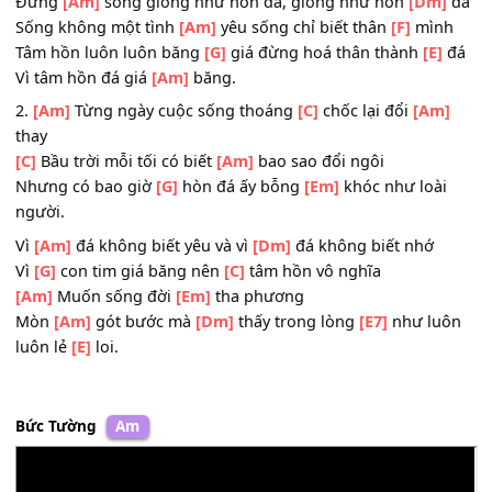
Mòn
[Am]
gót bước mà
[Dm]
thấy trong lòng
[E7]
như lu
luôn lẻ
[E]
loi.
ĐK:
Đừng
[Am]
sống giống như hòn đá, giống như hòn
[Dm
Sống không một tình
[Am]
yêu sống chỉ biết thân
[F]
mìn
Tâm hồn luôn luôn băng
[G]
giá đừng hoá thân thành
[E]
Vì tâm hồn đá giá
[Am]
băng.
2.
[Am]
Từng ngày cuộc sống thoáng
[C]
chốc lại đổi
[Am
thay
[C]
Bầu trời mỗi tối có biết
[Am]
bao sao đổi ngôi
Nhưng có bao giờ
[G]
hòn đá ấy bỗng
[Em]
khóc như loà
người.
Vì
[Am]
đá không biết yêu và vì
[Dm]
đá không biết nhớ
Vì
[G]
con tim giá băng nên
[C]
tâm hồn vô nghĩa
[Am]
Muốn sống đời
[Em]
tha phương
Mòn
[Am]
gót bước mà
[Dm]
thấy trong lòng
[E7]
như lu