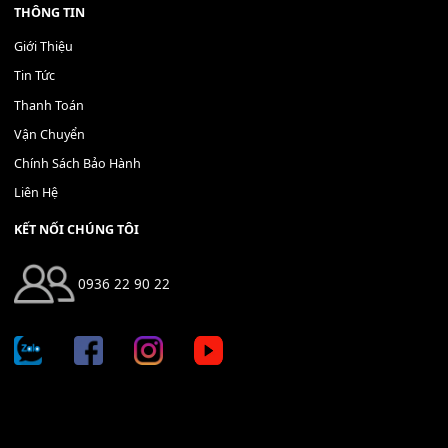
Bộ Nút Đệm Đàn Piano CASIO PX - Giá tốt nhất - Sửa tại n
400,000
₫
THÊM VÀO GIỎ HÀNG
Địa chỉ: 666/5A Đường Ba Tháng Hai, P.14, Q.10, TP HCM
Hotline: 0936 22 90 22