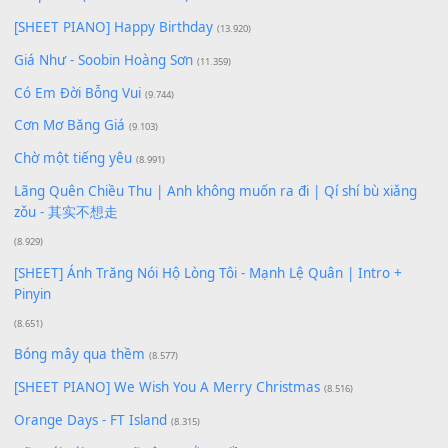
Để lại một bình luận
Bạn phải
đăng nhập
để gửi bình luận.
Xem nhiều nhất
Buông bỏ sự phụ thuộc nơi anh (Pinyin)
(18.942)
Phép Màu (OST Đàn Cá Gỗ)
(15.618)
[SHEET PIANO] Happy Birthday
(13.920)
Giá Như - Soobin Hoàng Sơn
(11.359)
Có Em Đời Bỗng Vui
(9.744)
Cơn Mơ Băng Giá
(9.103)
Chờ một tiếng yêu
(8.991)
Lãng Quên Chiều Thu | Anh không muốn ra đi | Qí shí bù xiǎ
zǒu - 其实不想走