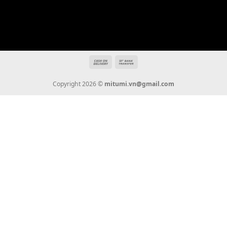
mitumi.vn@gmail.com
THÔNG TIN
Giới Thiệu
Tin Tức
Thanh Toán
Vận Chuyển
Chính Sách Bảo Hành
Liên Hệ
KẾT NỐI CHÚNG TÔI
0936 22 90 22