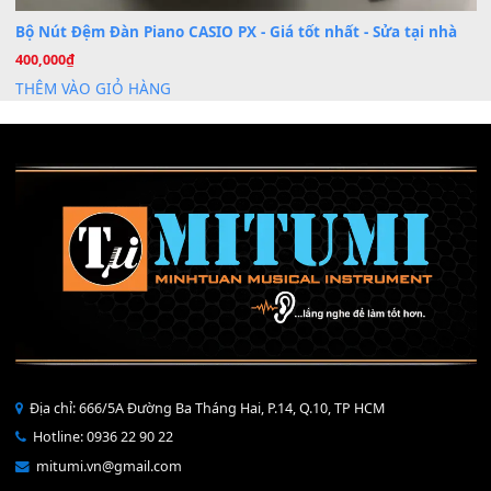
Mỡ tra phím đàn Piano Organ
40,000
₫
THÊM VÀO GIỎ HÀNG