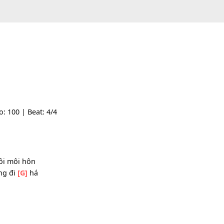
 | Tempo: 100 | Beat: 4/4
i ra
ung đôi môi hôn
uay lưng đi
[G]
há