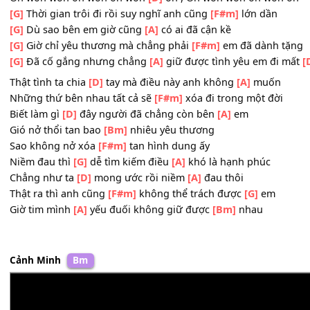
Xin lỗi những giây phút
[A]
khi anh đã vô tâm người
[D]
h
[G]
Ngày bên nhau mình đã
[F#m]
hứa rằng sẽ chẳng rời
[G]
Từ nay xa nhau làm sao em
[A]
biết con tim này tan
[
Oh woh woh oh woh oh woh
[D]
oh , Oh woh woh oh wo
[G]
Thời gian trôi đi rồi suy nghĩ anh cũng
[F#m]
lớn dần
[G]
Dù sao bên em giờ cũng
[A]
có ai đã cận kề
[G]
Giờ chỉ yêu thương mà chẳng phải
[F#m]
em đã dành
[G]
Đã cố gắng nhưng chẳng
[A]
giữ được tình yêu em đ
Thật tình ta chia
[D]
tay mà điều này anh không
[A]
muố
Những thứ bên nhau tất cả sẽ
[F#m]
xóa đi trong một đờ
Biết làm gì
[D]
đây người đã chẳng còn bên
[A]
em
Gió nở thổi tan bao
[Bm]
nhiêu yêu thương
Sao không nở xóa
[F#m]
tan hình dung ấy
Niềm đau thì
[G]
dễ tìm kiếm điều
[A]
khó là hạnh phúc
Chẳng như ta
[D]
mong ước rồi niềm
[A]
đau thôi
Thật ra thì anh cũng
[F#m]
không thể trách được
[G]
em
Giờ tim mình
[A]
yếu đuối không giữ được
[Bm]
nhau