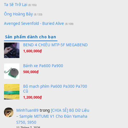
[SHEET PIANO] We Wish You A Merry Christmas
(8.516)
Orange Days - FT Island
(8.315)
Hãy nói với em - Mỹ Tâm - Bằng Kiều
(8.274)
Hương Ngọc Lan
(8.251)
Tiếng Đàn Hàm Oan
(8.194)
Under Pressure
(8.164)
A Long December
(8.155)
Ta Sẽ Trở Lại
(8.155)
Ông Hoàng Bảy
(8.133)
Avenged Sevenfold - Buried Alive
(8.109)
Sản phẩm dành cho bạn