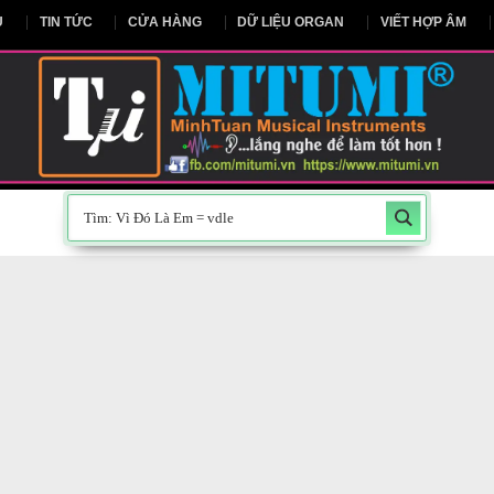
NG CHỦ
TIN TỨC
CỬA HÀNG
DỮ LIỆU ORGAN
V