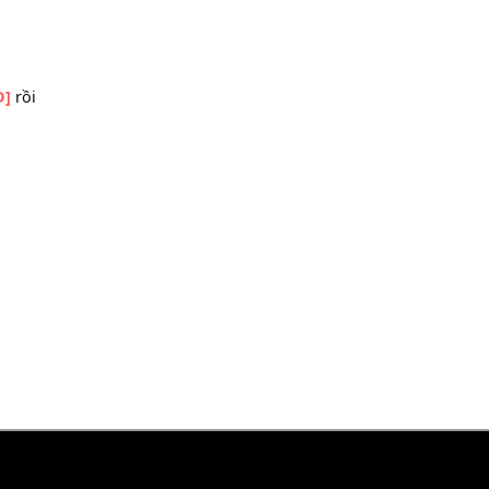
ỡi
G]
vỡ
h oh
 tặng
i mất
[D]
rồi
n
i