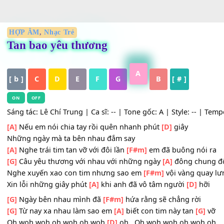
HỢP ÂM
,
Nhạc Trẻ
Tan bao yêu thương
A
[ b ]
C
D
E
F
G
B
[ # ]
ON
OFF
Sáng tác: Lê Chí Trung | Ca sĩ: -- | Tone gốc: A | Style: --
[A]
Nếu em nói chia tay rồi quên nhanh phút
[D]
giây
Những ngày mà ta bên nhau đắm say
[A]
Nghe trái tim tan vỡ với đôi lần
[F#m]
em đã buông nó
[G]
Câu yêu thương với nhau với những ngày
[A]
đông ch
Nghe xuyến xao con tim nhưng sao em
[F#m]
vội vàng q