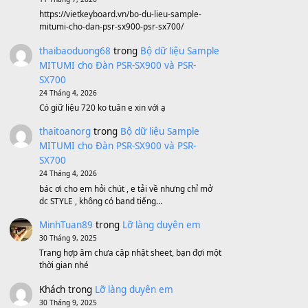
BEND 4 CHIỀU MTP-5F MEGABEND
1,600,000
₫
Bánh xe Pa600 Pa900
500,000
₫
Bộ mạch phím Pa600 Pa300 Pa700
Cũ
1,200,000
₫
MinhTuan89
trong
[CHIA SẺ] Bộ Dữ Liệu
– Sample MITUMI V1 Cho Đàn Yamaha
S750, S950
11 Tháng 7, 2026
https://vietkeyboard.vn/bo-du-lieu-sample-
mitumi-cho-dan-psr-sx900-psr-sx700/
thaibaoduong68
trong
Bộ dữ liệu Sample