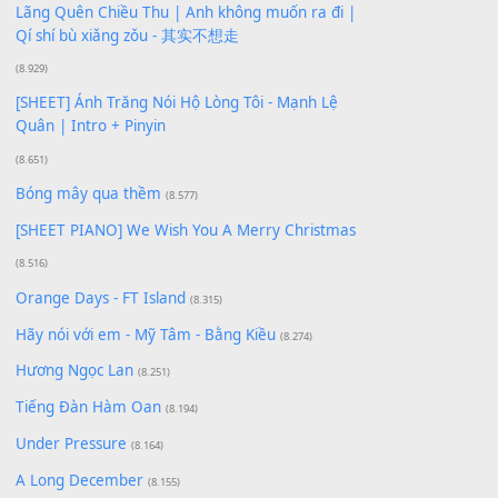
Buông bỏ sự phụ thuộc nơi anh (Pinyin)
(18.942)
Phép Màu (OST Đàn Cá Gỗ)
(15.618)
[SHEET PIANO] Happy Birthday
(13.920)
Giá Như - Soobin Hoàng Sơn
(11.359)
Có Em Đời Bỗng Vui
(9.744)
Cơn Mơ Băng Giá
(9.103)
Chờ một tiếng yêu
(8.991)
Lãng Quên Chiều Thu | Anh không muốn ra đi |
Qí shí bù xiǎng zǒu - 其实不想走
(8.929)
[SHEET] Ánh Trăng Nói Hộ Lòng Tôi - Mạnh Lệ
Quân | Intro + Pinyin
(8.651)
Bóng mây qua thềm
(8.577)